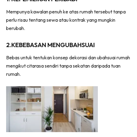
Ilham Impiana 360
Mempunya kawalan penuh ke atas rumah tersebut tanpa
Ilham Impiana Inspirasi Selebriti
perlu risau tentang sewa atau kontrak yang mungkin
Impiana TV
berubah.
Casa Impiana
Impiana MakeOver
2.KEBEBASAN MENGUBAHSUAI
Lahar Dekor
Sembang Dekor
Bebas untuk tentukan konsep dekorasi dan ubahsuai rumah
mengikut citarasa sendiri tanpa sekatan daripada tuan
Sembang Laman
rumah.
Tip Impiana
Tip Laman
Hub Ideaktiv