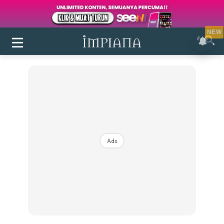
NEW
Ads
Login
|
Register
Buletin
Inspirasi
Bilik Air