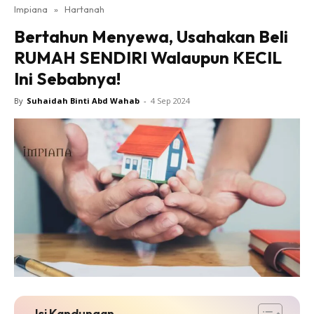
Impiana
»
Hartanah
Bilik Tidur
Bertahun Menyewa, Usahakan Beli
Ruang Makan
RUMAH SENDIRI Walaupun KECIL
Ruang Tamu
Ini Sebabnya!
Direktori
Interior Design
By
Suhaidah Binti Abd Wahab
-
4 Sep 2024
Landskap
DIY
Bilik Air
Bilik Tidur
Dapur
Ruang Makan
Make Over
Bilik Air
Bilik Tidur
Dapur
Isi Kandungan