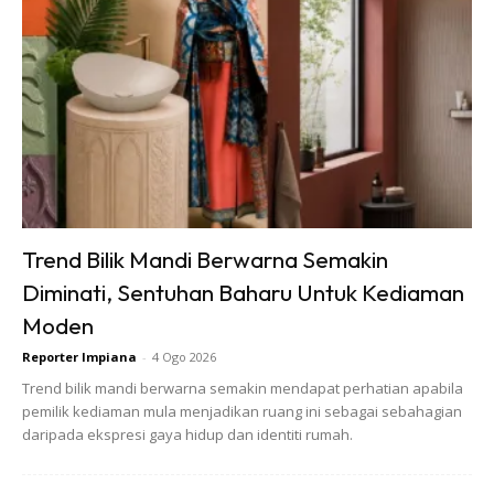
4. PENJIMATAN MASA & TENAGA
Saiz rumah lebih kecil bermakna memiliki ruang yang kurang
untuk dibersihkan dan diselenggara. Sekaligus dapat
Trend Bilik Mandi Berwarna Semakin
menjimatkan masa dan tenaga.
Diminati, Sentuhan Baharu Untuk Kediaman
Moden
Reporter Impiana
-
4 Ogo 2026
Trend bilik mandi berwarna semakin mendapat perhatian apabila
pemilik kediaman mula menjadikan ruang ini sebagai sebahagian
daripada ekspresi gaya hidup dan identiti rumah.
Ads