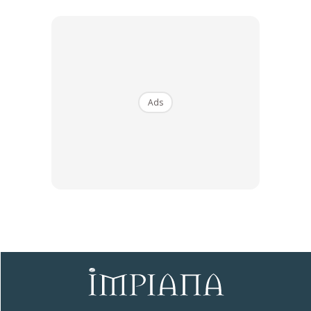
dan kestabilan emosi, terutamanya untuk keluarga.
Ads
Ads
Semoga Bermanfaat!
Anda mungkin berminat dengan