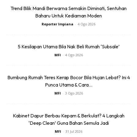
Trend Bilik Mandi Berwarna Semakin Diminati, Sentuhan
Baharu Untuk Kediaman Moden
Reporter Impiana
-
4 Ogo 2026
5. PERSEKITARAN LEBIH INTIM
5 Kesilapan Utama Bila Nak Beli Rumah ‘Subsale’
Rumah kecil sering kali mewujudkan suasana yang lebih
MFI
-
4 Ogo 2026
mesra dan intim serta memudahkan interaksi dalam
keluarga.
Bumbung Rumah Teres Kerap Bocor Bila Hujan Lebat? Ini 4
6. PELABURAN JANGKA PANJANG
Punca Utama & Cara...
MFI
-
3 Ogo 2026
Memiliki rumah sendiri adalah satu bentuk pelaburan jangka
panjang yang boleh meningkatkan nilai seiring waktu.
Kabinet Dapur Berbau Kepam & Berkulat? 4 Langkah
7. KESELAMATAN EMOSI
‘Deep Clean’ Guna Bahan Semula Jadi
MFI
-
31 Jul 2026
Memiliki tempat tinggal tetap memberikan rasa selamat