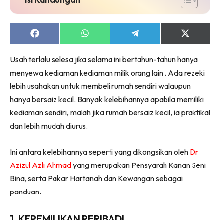
Ruang Makan
Ruang Tamu
Menarik Lagi
Share
Share
Share
Share
on
on
on
on
Casa Impiana
Facebook
WhatsApp
Telegram
X
Usah terlalu selesa jika selama ini bertahun-tahun hanya
Impiana Makeover
(Twitter)
menyewa kediaman kediaman milik orang lain . Ada rezeki
Makeover Ruang Selebriti
lebih usahakan untuk membeli rumah sendiri walaupun
Destinasi
hanya bersaiz kecil. Banyak kelebihannya apabila memiliki
Hotel
kediaman sendiri, malah jika rumah bersaiz kecil, ia praktikal
Kafe
dan lebih mudah diurus.
Hartanah
High Rise
Ini antara kelebihannya seperti yang dikongsikan oleh
Dr
Landed
Azizul Azli Ahmad
yang merupakan Pensyarah Kanan Seni
Video
Bina, serta Pakar Hartanah dan Kewangan sebagai
Beli Di Mana
panduan.
Buat Sendiri
Ilham Impiana
1. KEPEMILIKAN PERIBADI