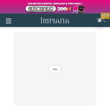
NEW
Ads
Login
|
Register
Buletin