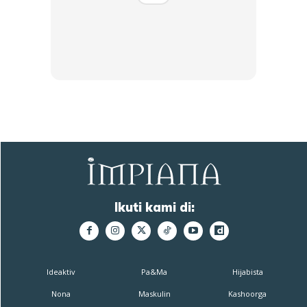
Ikuti kami di:
Ideaktiv
Pa&Ma
Hijabista
Nona
Maskulin
Kashoorga