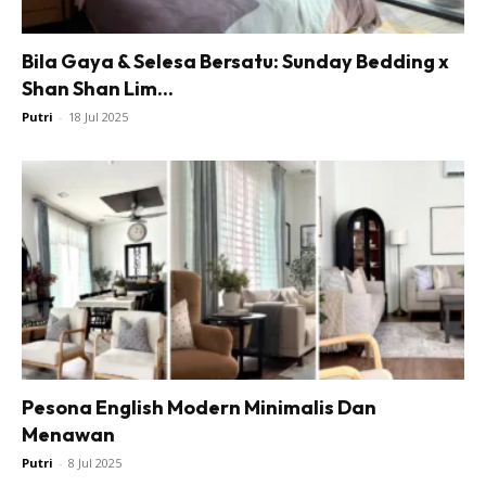
Ilham Impiana
Bila Gaya & Selesa Bersatu: Sunday Bedding x
Ilham Impiana 360
Shan Shan Lim...
Ilham Impiana Inspirasi Selebriti
Putri
-
18 Jul 2025
Impiana TV
Casa Impiana
Impiana MakeOver
Lahar Dekor
Sembang Dekor
Sembang Laman
Tip Impiana
Tip Laman
Pesona English Modern Minimalis Dan
Hub Ideaktiv
Menawan
Putri
-
8 Jul 2025