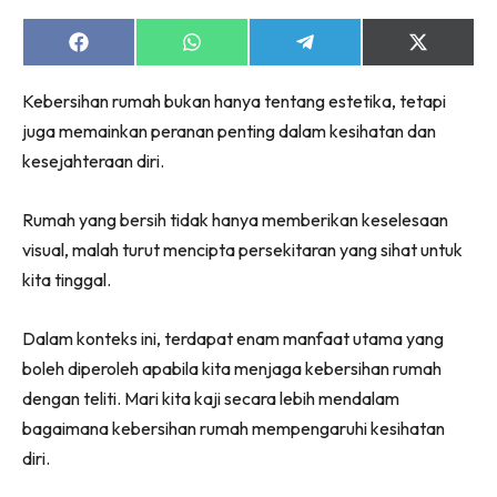
Ruang Makan
Ruang Tamu
Share
Share
Share
Share
on
on
on
on
Menarik Lagi
Facebook
WhatsApp
Telegram
X
Kebersihan rumah bukan hanya tentang estetika, tetapi
(Twitter)
Casa Impiana
juga memainkan peranan penting dalam kesihatan dan
Impiana Makeover
kesejahteraan diri.
Makeover Ruang Selebriti
Destinasi
Rumah yang bersih tidak hanya memberikan keselesaan
Hotel
visual, malah turut mencipta persekitaran yang sihat untuk
Kafe
kita tinggal.
Hartanah
High Rise
Dalam konteks ini, terdapat enam manfaat utama yang
Landed
boleh diperoleh apabila kita menjaga kebersihan rumah
Video
dengan teliti. Mari kita kaji secara lebih mendalam
Beli Di Mana
bagaimana kebersihan rumah mempengaruhi kesihatan
Buat Sendiri
diri.
Ilham Impiana