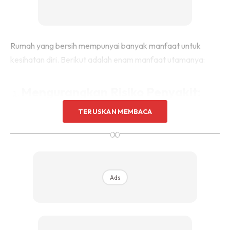
Sentuhan Midas penuh kemewahan dan elegant
untuk kediaman anda.
Rahsia dari IMPIANA, download sekarang di
Rumah yang bersih mempunyai banyak manfaat untuk
kesihatan diri. Berikut adalah enam manfaat utamanya:
KLIK DI SEENI
Mengurangkan Risiko Penyakit:
TERUSKAN MEMBACA
Dengan membersihkan rumah secara berkala, anda
∞
dapat mengurangkan risiko jangkitan penyakit seperti
flu, demam dan alergi. Rumah yang bersih membantu
menghalang pembiakan bakteria dan virus yang boleh
menyebabkan penyakit.
Ads
Meningkatkan Kualiti Udara
Dalaman: