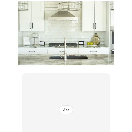
Ilham Impiana 360
Ilham Impiana Inspirasi Selebriti
Impiana TV
Casa Impiana
Impiana MakeOver
Lahar Dekor
Sembang Dekor
Sembang Laman
Tip Impiana
Tip Laman
Hub Ideaktiv
Ads