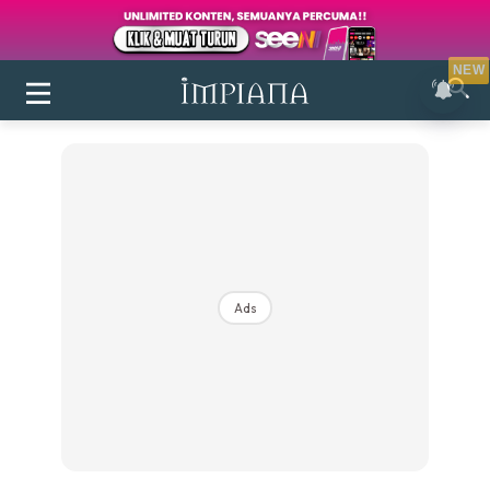
NEW
Ads
Login
|
Register
Buletin
Inspirasi
Bilik Air