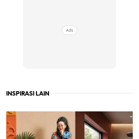
Membersihkan rumah membantu menghilangkan debu,
alergi dan kotoran lain dari udara dalaman. Ini dapat
meningkatkan kualiti udara dalam rumah dan
Ads
mengurangkan risiko masalah pernafasan seperti asma
dan alahan.
Keselesaan dan ketenangan:
rumah yang bersih
dapat membantu mengurangkan stres dan kecemasan.
Rumah yang kemas dan teratur memberikan
persekitaran yang lebih positif dan menenangkan untuk
INSPIRASI LAIN
meluangkan masa bersama keluarga.
Mempromosikan Aktiviti Fizikal:
Aktiviti membersihkan rumah seperti menyapu,