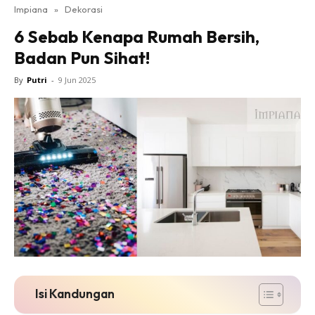
Impiana
»
Dekorasi
Bilik Tidur
6 Sebab Kenapa Rumah Bersih,
Ruang Makan
Badan Pun Sihat!
Ruang Tamu
Direktori
By
Putri
-
9 Jun 2025
Interior Design
Landskap
DIY
Bilik Air
Bilik Tidur
Dapur
Ruang Makan
Make Over
Bilik Air
Bilik Tidur
Isi Kandungan
Dapur