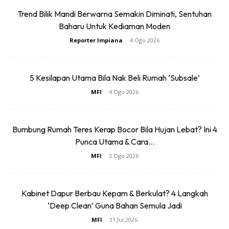
keluarga anda.
Trend Bilik Mandi Berwarna Semakin Diminati, Sentuhan
Baharu Untuk Kediaman Moden
Dengan menjaga kebersihan rumah, anda tidak hanya
Reporter Impiana
-
4 Ogo 2026
menjaga kesihatan diri sendiri, tetapi juga meningkatkan
kualiti hidup secara keseluruhan.
5 Kesilapan Utama Bila Nak Beli Rumah ‘Subsale’
MFI
-
4 Ogo 2026
Bumbung Rumah Teres Kerap Bocor Bila Hujan Lebat? Ini 4
Punca Utama & Cara...
MFI
-
3 Ogo 2026
Kabinet Dapur Berbau Kepam & Berkulat? 4 Langkah
‘Deep Clean’ Guna Bahan Semula Jadi
MFI
-
31 Jul 2026