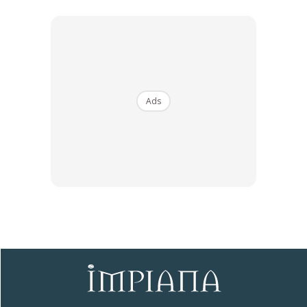
Ads
Ads
Mesti Baca:
Bina Rumah Atas Tanah Sendiri, Cari Arkitek
Dulu Bukan Kontraktor!
Baca Lagi Di Sini:
Bina Rumah Bersara, Perunding
Hartanah Kongsi Perkara Asas Perlu Lakukan
Artikel Menarik:
Cantik Villa Konsep Farmhouse Pinggir
Kampung, Target Dijadikan Rumah Pencen
Sumber:
yatie_kmrzmn