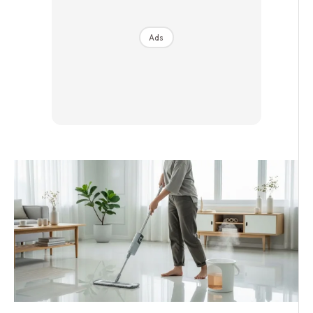
Hartanah
High Rise
Ads
Landed
Video
Beli Di Mana
Buat Sendiri
Ilham Impiana
Ilham Impiana 360
Ilham Impiana Inspirasi Selebriti
Impiana TV
Casa Impiana
Impiana MakeOver
Lahar Dekor
Sembang Dekor
Sembang Laman
Tip Impiana