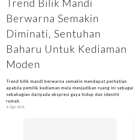
Trend Bilik Mandi
Bilik Tidur
Dapur
Berwarna Semakin
Ruang Makan
Make Over
Diminati, Sentuhan
Bilik Air
Baharu Untuk Kediaman
Bilik Tidur
Dapur
Moden
Ruang Makan
Ruang Tamu
Trend bilik mandi berwarna semakin mendapat perhatian
Menarik Lagi
apabila pemilik kediaman mula menjadikan ruang ini sebagai
Casa Impiana
sebahagian daripada ekspresi gaya hidup dan identiti
Impiana Makeover
rumah.
4 Ogo 2026
Makeover Ruang Selebriti
Destinasi
Hotel
Kafe