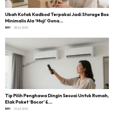
Ilham Impiana
Ubah Kotak Kadbod Terpakai Jadi Storage Box
Ilham Impiana 360
Minimalis Ala ‘Muji’ Guna...
Ilham Impiana Inspirasi Selebriti
MFI
-
28 Jul 2026
Impiana TV
Casa Impiana
Impiana MakeOver
Lahar Dekor
Sembang Dekor
Sembang Laman
Tip Impiana
Tip Laman
Tip Pilih Penghawa Dingin Sesuai Untuk Rumah,
Hub Ideaktiv
Elak Poket ‘Bocor’ &...
MFI
-
23 Jul 2026