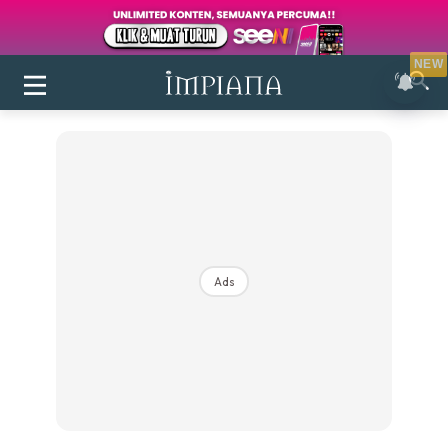
NEW
Ads
Login
|
Register
Buletin