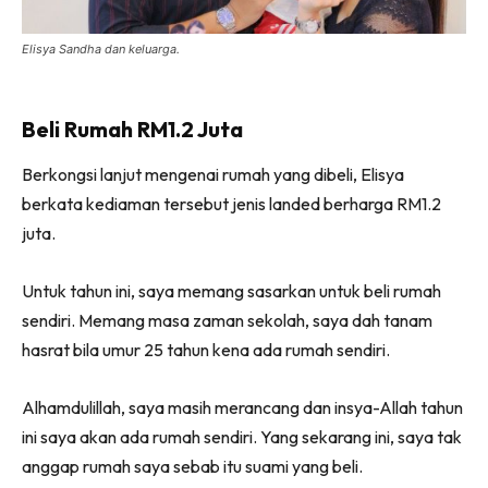
Ilham Impiana 360
Ilham Impiana Inspirasi Selebriti
Elisya Sandha dan keluarga.
Impiana TV
Casa Impiana
Beli Rumah RM1.2 Juta
Impiana MakeOver
Lahar Dekor
Berkongsi lanjut mengenai rumah yang dibeli, Elisya
berkata kediaman tersebut jenis landed berharga RM1.2
Sembang Dekor
juta.
Sembang Laman
Tip Impiana
Untuk tahun ini, saya memang sasarkan untuk beli rumah
Tip Laman
sendiri. Memang masa zaman sekolah, saya dah tanam
hasrat bila umur 25 tahun kena ada rumah sendiri.
Hub Ideaktiv
Alhamdulillah, saya masih merancang dan insya-Allah tahun
ini saya akan ada rumah sendiri. Yang sekarang ini, saya tak
anggap rumah saya sebab itu suami yang beli.