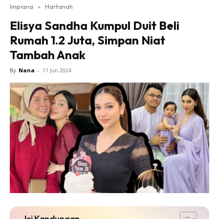
Impiana
»
Hartanah
Bilik Tidur
Elisya Sandha Kumpul Duit Beli
Ruang Makan
Rumah 1.2 Juta, Simpan Niat
Ruang Tamu
Tambah Anak
Direktori
Interior Design
By
Nana
-
11 Jun 2024
Landskap
DIY
Bilik Air
Bilik Tidur
Dapur
Ruang Makan
Make Over
Bilik Air
Bilik Tidur
Dapur
Isi Kandungan