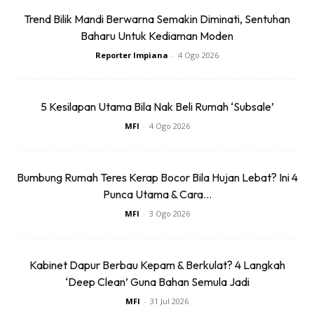
Trend Bilik Mandi Berwarna Semakin Diminati, Sentuhan
Baharu Untuk Kediaman Moden
Reporter Impiana
-
4 Ogo 2026
“Tapi sekarang ini kita tengah fokus pada kerjaya masing-
masing. Kita berdua memang tengah nak cari duit, belum
5 Kesilapan Utama Bila Nak Beli Rumah ‘Subsale’
terfikir lagi untuk ada anak seorang lagi.
MFI
-
4 Ogo 2026
“Cumanya, saya dan suami cakap kalau ada rezeki itu, why
Bumbung Rumah Teres Kerap Bocor Bila Hujan Lebat? Ini 4
not, just go for it. Tahun ini memang agak sibuk untuk cari
Punca Utama & Cara...
duit, yela saya nak beli rumah, suami pula nak bawa saya
MFI
-
3 Ogo 2026
pergi umrah.
“Kalau ibu saya sendiri pula tak kisah sebab cucu dia dah
Kabinet Dapur Berbau Kepam & Berkulat? 4 Langkah
ramai. Mak mentua saya pula, cucu dia baru seorang. Itu
‘Deep Clean’ Guna Bahan Semula Jadi
yang tanya bila nombor dua, Insya-Allah ada rezeki tahun
MFI
-
31 Jul 2026
hadapan,” katanya.