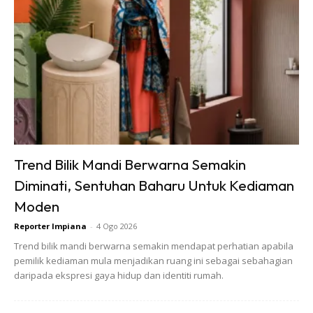
Menurut Elisya, dia dan suami, Uzair Haqimy,
bagaimanapun tidak mempunyai perancangan untuk
menambah zuriat dalam masa terdekat memandangkan
masing-masing sibuk mencari duit untuk membeli rumah
baharu.
“Zuriat juga dalam perancangan, mak mentua (Shiela Rusly)
dah tanya sebenarnya. Dia cakap ‘ha Elisya dah boleh dah
Trend Bilik Mandi Berwarna Semakin
ni, Bunga dah besar, bagi la anak lelaki seorang’.
Diminati, Sentuhan Baharu Untuk Kediaman
Moden
Reporter Impiana
-
4 Ogo 2026
Trend bilik mandi berwarna semakin mendapat perhatian apabila
pemilik kediaman mula menjadikan ruang ini sebagai sebahagian
daripada ekspresi gaya hidup dan identiti rumah.
Ads