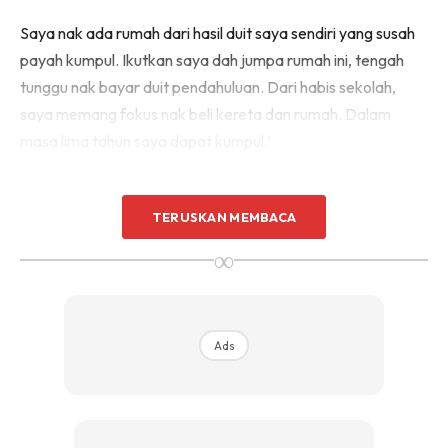
Sentuhan Midas penuh kemewahan dan elegant
Saya nak ada rumah dari hasil duit saya sendiri yang susah
untuk kediaman anda.
payah kumpul. Ikutkan saya dah jumpa rumah ini, tengah
Rahsia dari IMPIANA, download sekarang di
tunggu nak bayar duit pendahuluan. Dari habis sekolah,
saya memang fokus nak beli kereta dan rumah. Dalam
KLIK DI SEENI
masa lima tahun saya dapat kumpul.’
TERUSKAN MEMBACA
∞
Ads
Ads