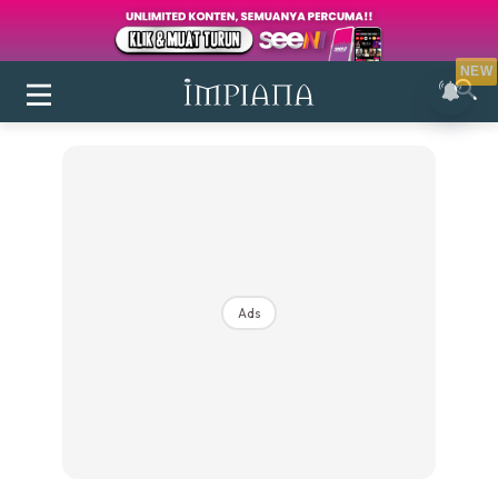
NEW
Ads
Login
|
Register
Buletin
Inspirasi
Bilik Air