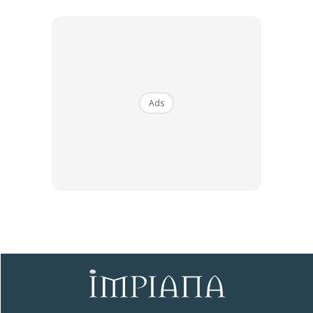
Ads
Ads
IMPIANA
:
Bagus Elisya Sandha ada impian dan dah
tanam niat nak beli rumah mewah sejak dari sekolah lagi.
Mesti Baca:
Laman Cantik Dan Subur Rahsia Pesara
Kerajaan Ini Kekal Aktif Bertenaga
Baca Lagi Di Sini:
Pokok PUDINA Kekal Segar & Hijau