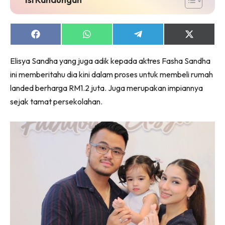
Ruang Makan
Ruang Tamu
Menarik Lagi
Share
Share
Share
Share
on
on
on
on
Casa Impiana
Facebook
WhatsApp
Telegram
X
Elisya Sandha yang juga adik kepada aktres Fasha Sandha
Impiana Makeover
(Twitter)
ini memberitahu dia kini dalam proses untuk membeli rumah
Makeover Ruang Selebriti
landed berharga RM1.2 juta. Juga merupakan impiannya
Destinasi
sejak tamat persekolahan.
Hotel
Kafe
Hartanah
High Rise
Landed
Video
Beli Di Mana
Buat Sendiri
Ilham Impiana