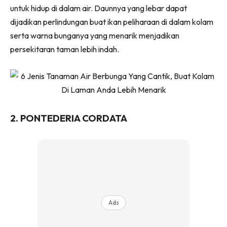
Ilham Impiana 360
untuk hidup di dalam air. Daunnya yang lebar dapat
dijadikan perlindungan buat ikan peliharaan di dalam kolam
Ilham Impiana Inspirasi Selebriti
serta warna bunganya yang menarik menjadikan
Impiana TV
persekitaran taman lebih indah.
Casa Impiana
Impiana MakeOver
Lahar Dekor
Sembang Dekor
Sembang Laman
2. PONTEDERIA CORDATA
Tip Impiana
Tip Laman
Hub Ideaktiv
Ads