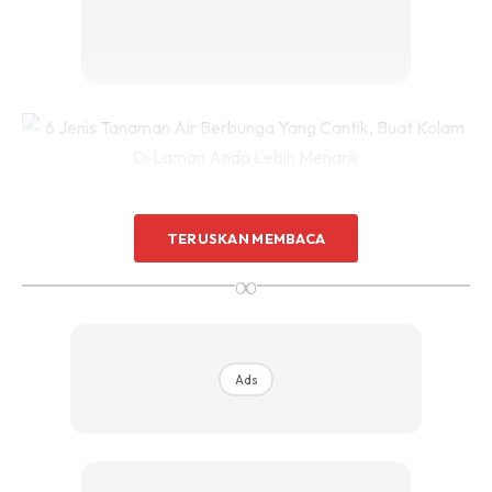
Sentuhan Midas penuh kemewahan dan elegant
untuk kediaman anda.
Rahsia dari IMPIANA, download sekarang di
KLIK DI SEENI
3. EICHHORNIA CRASSIPES
TERUSKAN MEMBACA
∞
Ads
Ads