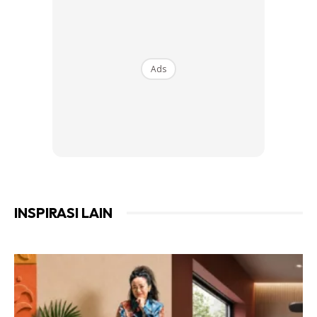
Ads
4.THALIA DEALBATA
antara tanaman air pinggiran berbunga yang boleh hidup di
dalam air. Penggunaan
container
adalah digalakkan ketika
penanaman
invasive
Thali dealbata
kerana ia dapat
mengelakkan akarnya mengganggu
liner
kolam.
INSPIRASI LAIN
5.LOBELIA CARDINALIS
Warna merah bunga
Lobelia cardinalis
dapat