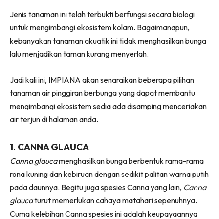
Ruang Makan
Jenis tanaman ini telah terbukti berfungsi secara biologi
Ruang Tamu
untuk mengimbangi ekosistem kolam. Bagaimanapun,
Menarik Lagi
kebanyakan tanaman akuatik ini tidak menghasilkan bunga
Casa Impiana
lalu menjadikan taman kurang menyerlah.
Impiana Makeover
Makeover Ruang Selebriti
Jadi kali ini, IMPIANA akan senaraikan beberapa pilihan
Destinasi
tanaman air pinggiran berbunga yang dapat membantu
Hotel
mengimbangi ekosistem sedia ada disamping menceriakan
Kafe
air terjun di halaman anda.
Hartanah
High Rise
1. CANNA GLAUCA
Landed
Canna glauca
menghasilkan bunga berbentuk rama-rama
Video
rona kuning dan kebiruan dengan sedikit palitan warna putih
Beli Di Mana
pada daunnya. Begitu juga spesies Canna yang lain,
Canna
Buat Sendiri
glauca
turut memerlukan cahaya matahari sepenuhnya.
Ilham Impiana
Cuma kelebihan Canna spesies ini adalah keupayaannya