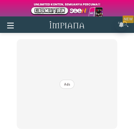
NEW
Ads
Login
|
Register
Buletin
Inspirasi
Bilik Air