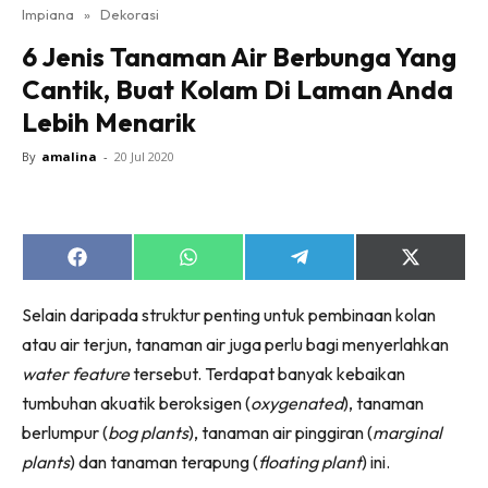
Impiana
»
Dekorasi
Bilik Tidur
6 Jenis Tanaman Air Berbunga Yang
Ruang Makan
Cantik, Buat Kolam Di Laman Anda
Ruang Tamu
Lebih Menarik
Direktori
Interior Design
By
amalina
-
20 Jul 2020
Landskap
DIY
Bilik Air
Share
Share
Share
Share
Bilik Tidur
on
on
on
on
Facebook
WhatsApp
Telegram
X
Dapur
Selain daripada struktur penting untuk pembinaan kolan
(Twitter)
Ruang Makan
atau air terjun, tanaman air juga perlu bagi menyerlahkan
Make Over
water feature
tersebut. Terdapat banyak kebaikan
tumbuhan akuatik beroksigen (
oxygenated
), tanaman
Bilik Air
berlumpur (
bog plants
), tanaman air pinggiran (
marginal
Bilik Tidur
plants
) dan tanaman terapung (
floating plant
) ini.
Dapur