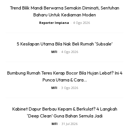
Trend Bilik Mandi Berwarna Semakin Diminati, Sentuhan
Baharu Untuk Kediaman Moden
Reporter Impiana
-
4 Ogo 2026
5 Kesilapan Utama Bila Nak Beli Rumah ‘Subsale’
MFI
-
4 Ogo 2026
Anda mungkin berminat dengan
Bumbung Rumah Teres Kerap Bocor Bila Hujan Lebat? Ini 4
Punca Utama & Cara...
MFI
-
3 Ogo 2026
Kabinet Dapur Berbau Kepam & Berkulat? 4 Langkah
‘Deep Clean’ Guna Bahan Semula Jadi
MFI
-
31 Jul 2026
SHOPEE MY
SHOPEE MY