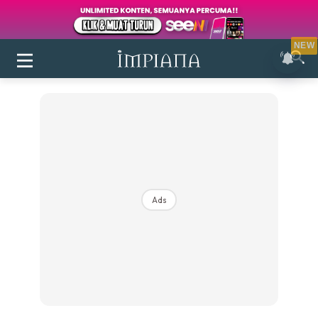
NEW
Ads
Login
|
Register
Buletin
Inspirasi
Bilik Air