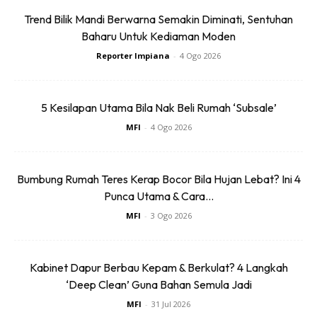
kontraktor kontraktor tak jujur dan tak amanah. Tapi nak
Trend Bilik Mandi Berwarna Semakin Diminati, Sentuhan
marah pun, salah sendiri juga.
Baharu Untuk Kediaman Moden
Reporter Impiana
-
4 Ogo 2026
5 Kesilapan Utama Bila Nak Beli Rumah ‘Subsale’
MFI
-
4 Ogo 2026
Ads
Bumbung Rumah Teres Kerap Bocor Bila Hujan Lebat? Ini 4
Punca Utama & Cara...
MFI
-
3 Ogo 2026
Semoga Bermanfaat.
Kabinet Dapur Berbau Kepam & Berkulat? 4 Langkah
‘Deep Clean’ Guna Bahan Semula Jadi
IMPIANA:
Memang ada benarnya apa yang dikongsikan
MFI
-
31 Jul 2026
ini. Sebaiknya jika ingin ubah suai rumah, pastikan