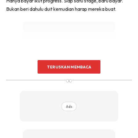
Hanya bayar ikut progress. Siap satu stage, baru bayar.
Sentuhan Midas penuh kemewahan dan elegant
Bukan beri dahulu duit kemudian harap mereka buat.
untuk kediaman anda.
Rahsia dari IMPIANA, download sekarang di
KLIK DI SEENI
Ads
TERUSKAN MEMBACA
∞
Ads