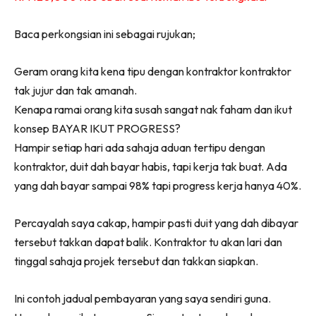
Ilham Impiana 360
Ilham Impiana Inspirasi Selebriti
Baca perkongsian ini sebagai rujukan;
Impiana TV
Geram orang kita kena tipu dengan kontraktor kontraktor
Casa Impiana
tak jujur dan tak amanah.
Impiana MakeOver
Kenapa ramai orang kita susah sangat nak faham dan ikut
Lahar Dekor
konsep BAYAR IKUT PROGRESS?
Sembang Dekor
Hampir setiap hari ada sahaja aduan tertipu dengan
Sembang Laman
kontraktor, duit dah bayar habis, tapi kerja tak buat. Ada
Tip Impiana
yang dah bayar sampai 98% tapi progress kerja hanya 40%.
Tip Laman
Percayalah saya cakap, hampir pasti duit yang dah dibayar
tersebut takkan dapat balik. Kontraktor tu akan lari dan
Hub Ideaktiv
tinggal sahaja projek tersebut dan takkan siapkan.
Ini contoh jadual pembayaran yang saya sendiri guna.