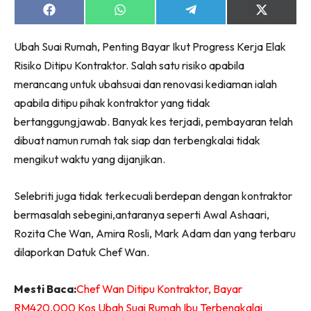
Ruang Makan
Share
Share
Share
Share
on
on
on
on
Ruang Tamu
Facebook
WhatsApp
Telegram
X
Menarik Lagi
Ubah Suai Rumah, Penting Bayar Ikut Progress Kerja Elak
(Twitter)
Casa Impiana
Risiko Ditipu Kontraktor. Salah satu risiko apabila
merancang untuk ubahsuai dan renovasi kediaman ialah
Impiana Makeover
apabila ditipu pihak kontraktor yang tidak
Makeover Ruang Selebriti
bertanggungjawab. Banyak kes terjadi, pembayaran telah
Destinasi
dibuat namun rumah tak siap dan terbengkalai tidak
Hotel
mengikut waktu yang dijanjikan.
Kafe
Hartanah
Selebriti juga tidak terkecuali berdepan dengan kontraktor
High Rise
bermasalah sebegini,antaranya seperti Awal Ashaari,
Landed
Rozita Che Wan, Amira Rosli, Mark Adam dan yang terbaru
Video
dilaporkan Datuk Chef Wan.
Beli Di Mana
Buat Sendiri
Mesti Baca:
Chef Wan Ditipu Kontraktor, Bayar
Ilham Impiana
RM420,000 Kos Ubah Suai Rumah Ibu Terbengkalai