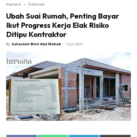
Impiana
»
Dekorasi
Bilik Tidur
Ubah Suai Rumah, Penting Bayar
Ruang Makan
Ikut Progress Kerja Elak Risiko
Ruang Tamu
Ditipu Kontraktor
Direktori
Interior Design
By
Suhaidah Binti Abd Wahab
-
16 Jul 2024
Landskap
DIY
Bilik Air
Bilik Tidur
Dapur
Ruang Makan
Make Over
Bilik Air
Bilik Tidur
Dapur