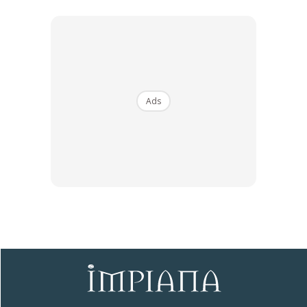
kontraktror dibayar mengikut progress hasil kerja yang
dilakukan. Ia bagi mengelakkan risiko ditipu dan ubahsuai
rumah terbengkalai tidak mengikut waktu yang ditetapkan.
Pastikan juga ada surat perjanjian ‘hitam putih’ sebagai
jaminan menyelesaikan kerja renovasi yang dilakukan.
Ads
Namun demikian, ada sesetengah pemilik kediaman, bukan
kerana tidak tahu pembayaran dilakukan mengikut
progress kerja pengubahsuaian dan pembinaan namun
menyerahkan sepenuh kepercayaan kepada pihak
kontraktor atas dasar ‘kenalan’, setelah pelbagai janji
manis dibuat.