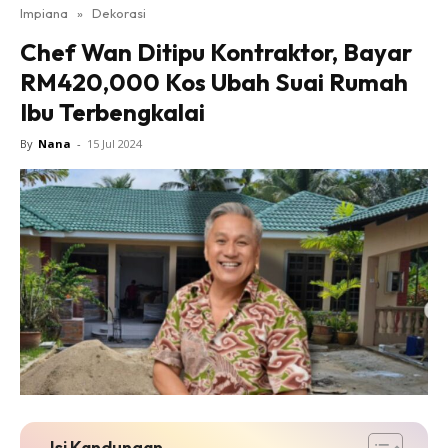
Impiana
»
Dekorasi
Bilik Tidur
Chef Wan Ditipu Kontraktor, Bayar
Ruang Makan
RM420,000 Kos Ubah Suai Rumah
Ruang Tamu
Ibu Terbengkalai
Direktori
Interior Design
By
Nana
-
15 Jul 2024
Landskap
DIY
Bilik Air
Bilik Tidur
Dapur
Ruang Makan
Make Over
Bilik Air
Bilik Tidur
Dapur
Isi Kandungan