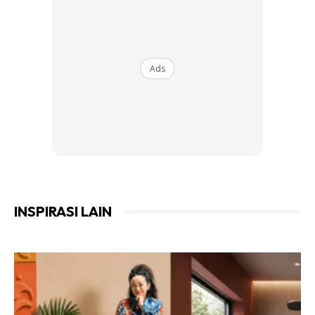
Ads
Sekali gus membuatnya mempertikaikan apa jadi kepada
wang sebanyak RM420,000 yang dibayar malah membeli
sendiri barang-barang untuk diganti dalam rumah terbabit.
Saya tidak akan bayar apa-apa selagi kerja belum siap.
Sinki, tandas, jubin lantai, pintu serta kelengkapan lain pun
INSPIRASI LAIN
dia tidak siapkan padahal saya sudah belikan semua. Apa
yang dia buat dengan duit yang saya bagi selama ini? Tiada
satu pun kerja yang siap,” katanya.
Paling Chef Wan kesal adalah niatnya memilih individu
terbabit atas dasar ihsan untuk membantu.