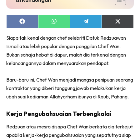
Ruang Makan
Ruang Tamu
Menarik Lagi
Share
Share
Share
Share
on
on
on
on
Casa Impiana
Facebook
WhatsApp
Telegram
X
Siapa tak kenal dengan chef selebriti Datuk Redzuawan
Impiana Makeover
(Twitter)
Ismail atau lebih popular dengan panggilan Chef Wan.
Makeover Ruang Selebriti
Bukan sahaja hebat di dapur, malah dia terkenal dengan
Destinasi
kelancangannya dalam menyuarakan pendapat.
Hotel
Kafe
Baru-baru ini, Chef Wan menjadi mangsa penipuan seorang
Hartanah
kontraktor yang diberi tanggungjawab melakukan kerja
High Rise
ubah suai kediaman Allahyarham ibunya di Raub, Pahang.
Landed
Video
Kerja Pengubahsuaian Terbengkalai
Beli Di Mana
Redzuan atau mesra disapa Chef Wan berkata dia terkejut
Buat Sendiri
apabila kerja-kerja pengubahsuaian yang sepatutnya siap
Ilham Impiana