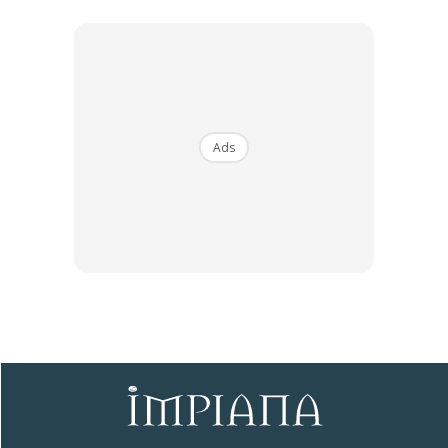
View this post on Instagram
Ads
A Post Shared By Chef Wan (@_chefwan58)