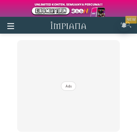
NEW
Ads
Login
|
Register
Buletin
Inspirasi
Bilik Air