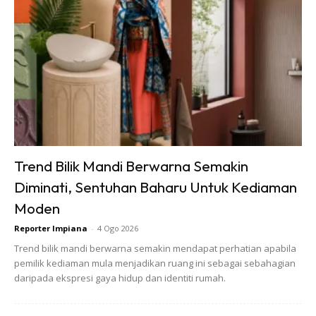
Bagaimanapun kecewa apabila hasil kerjanya tidak
memuaskan.
Trend Bilik Mandi Berwarna Semakin
Ads
Diminati, Sentuhan Baharu Untuk Kediaman
Moden
Reporter Impiana
-
4 Ogo 2026
Trend bilik mandi berwarna semakin mendapat perhatian apabila
pemilik kediaman mula menjadikan ruang ini sebagai sebahagian
daripada ekspresi gaya hidup dan identiti rumah.
“Benci betul, kita selalu nak tolong bangsa sendiri bagi
rezeki tapi mereka buat kerja tak ikut kontrak pula. Duit