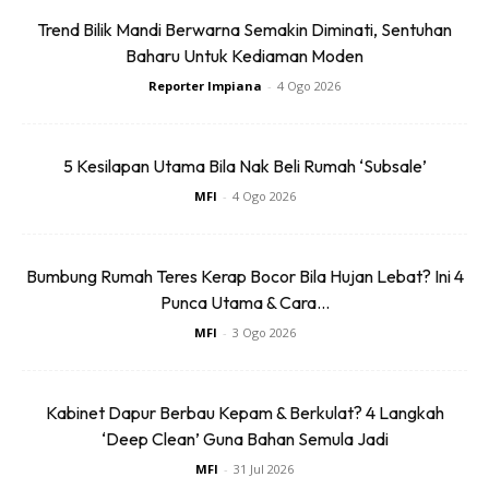
hendak tapi kerja semua separuh jalan dan
Trend Bilik Mandi Berwarna Semakin Diminati, Sentuhan
mengecewakan, semua ini janji-janji manis!” katanya.
Baharu Untuk Kediaman Moden
Reporter Impiana
-
4 Ogo 2026
5 Kesilapan Utama Bila Nak Beli Rumah ‘Subsale’
MFI
-
4 Ogo 2026
Bumbung Rumah Teres Kerap Bocor Bila Hujan Lebat? Ini 4
Punca Utama & Cara...
MFI
-
3 Ogo 2026
Kabinet Dapur Berbau Kepam & Berkulat? 4 Langkah
‘Deep Clean’ Guna Bahan Semula Jadi
MFI
-
31 Jul 2026