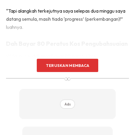
Sentuhan Midas penuh kemewahan dan elegant
“Tapi alangkah terkejutnya saya selepas dua minggu saya
untuk kediaman anda.
Rahsia dari IMPIANA, download sekarang di
datang semula, masih tiada ‘progress’ (perkembangan)!”
luahnya.
KLIK DI SEENI
Dah Bayar 80 Peratus Kos Pengubahsuaian
Walaupun sudah membayar 80 peratus kos
pengubahsuaian itu, Chef Wan turut mendedahkan
TERUSKAN MEMBACA
kontraktor dilantik berkenaan masih meminta wang
∞
tambahan untuk tujuan menyiapkan kerja-kerja.
Ads
Ads