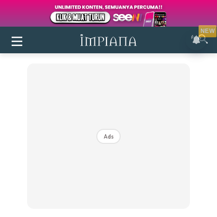
NEW
Ads
Login
|
Register
Buletin
Inspirasi
Bilik Air