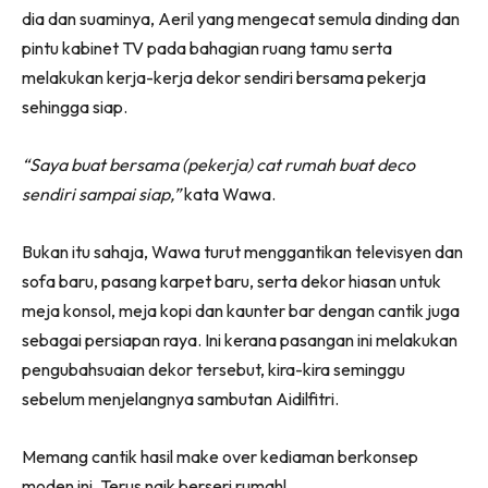
Ilham Impiana 360
dia dan suaminya, Aeril yang mengecat semula dinding dan
pintu kabinet TV pada bahagian ruang tamu serta
Ilham Impiana Inspirasi Selebriti
melakukan kerja-kerja dekor sendiri bersama pekerja
Impiana TV
sehingga siap.
Casa Impiana
Impiana MakeOver
“Saya buat bersama (pekerja) cat rumah buat deco
Lahar Dekor
sendiri sampai siap,”
kata Wawa.
Sembang Dekor
Sembang Laman
Bukan itu sahaja, Wawa turut menggantikan televisyen dan
Tip Impiana
sofa baru, pasang karpet baru, serta dekor hiasan untuk
Tip Laman
meja konsol, meja kopi dan kaunter bar dengan cantik juga
sebagai persiapan raya. Ini kerana pasangan ini melakukan
pengubahsuaian dekor tersebut, kira-kira seminggu
Hub Ideaktiv
sebelum menjelangnya sambutan Aidilfitri.
Memang cantik hasil make over kediaman berkonsep
moden ini. Terus naik berseri rumah!