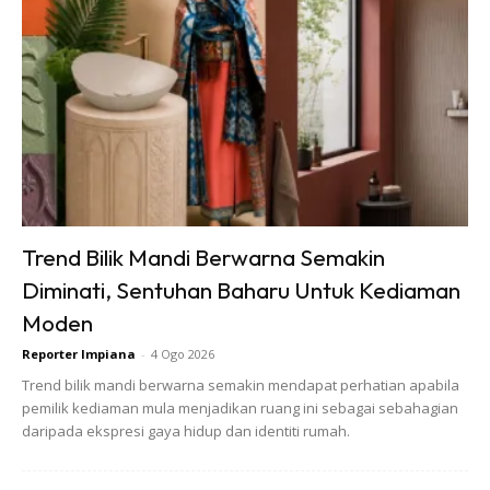
Hadiah Gelang Emas Pada Ibu
Istimewanya, Wawa bukan sahaja melakukan makeover
dekorasi rumah, malah turut menghadiahkan gelang emas
kepada ibunya. Memang bertuah mak!
Trend Bilik Mandi Berwarna Semakin
Diminati, Sentuhan Baharu Untuk Kediaman
Moden
Reporter Impiana
-
4 Ogo 2026
Trend bilik mandi berwarna semakin mendapat perhatian apabila
pemilik kediaman mula menjadikan ruang ini sebagai sebahagian
daripada ekspresi gaya hidup dan identiti rumah.