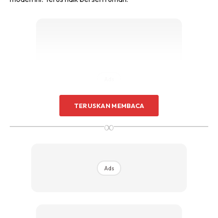
Sentuhan Midas penuh kemewahan dan elegant
untuk kediaman anda.
Rahsia dari IMPIANA, download sekarang di
KLIK DI SEENI
Ads
TERUSKAN MEMBACA
∞
Ads