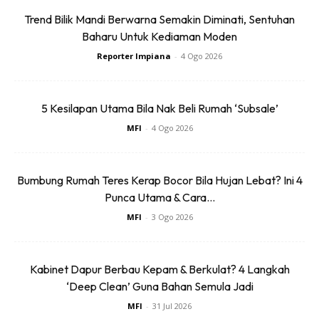
Trend Bilik Mandi Berwarna Semakin Diminati, Sentuhan
Baharu Untuk Kediaman Moden
Reporter Impiana
-
4 Ogo 2026
5 Kesilapan Utama Bila Nak Beli Rumah ‘Subsale’
MFI
-
4 Ogo 2026
Ads
Bumbung Rumah Teres Kerap Bocor Bila Hujan Lebat? Ini 4
Punca Utama & Cara...
MFI
-
3 Ogo 2026
Kabinet Dapur Berbau Kepam & Berkulat? 4 Langkah
‘Deep Clean’ Guna Bahan Semula Jadi
Tahniah Wawa, semoga diberikan rezeki yang melimpah
ruah kerana membahagiakan ibu tersayang.
MFI
-
31 Jul 2026