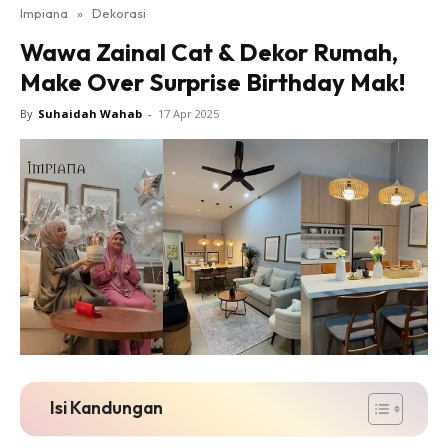
Impiana
»
Dekorasi
Bilik Tidur
Wawa Zainal Cat & Dekor Rumah,
Ruang Makan
Make Over Surprise Birthday Mak!
Ruang Tamu
Direktori
By
Suhaidah Wahab
-
17 Apr 2025
Interior Design
Landskap
DIY
Bilik Air
Bilik Tidur
Dapur
Ruang Makan
Make Over
Bilik Air
Bilik Tidur
Isi Kandungan
Dapur