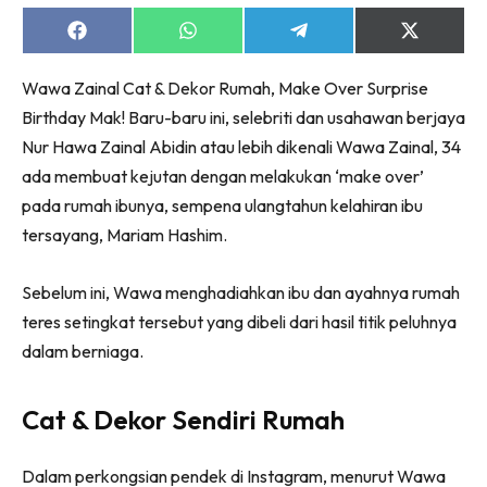
Ruang Makan
Share
Share
Share
Share
Ruang Tamu
on
on
on
on
Menarik Lagi
Facebook
WhatsApp
Telegram
X
Wawa Zainal Cat & Dekor Rumah, Make Over Surprise
(Twitter)
Casa Impiana
Birthday Mak! Baru-baru ini, selebriti dan usahawan berjaya
Impiana Makeover
Nur Hawa Zainal Abidin atau lebih dikenali Wawa Zainal, 34
Makeover Ruang Selebriti
ada membuat kejutan dengan melakukan ‘make over’
Destinasi
pada rumah ibunya, sempena ulangtahun kelahiran ibu
Hotel
tersayang, Mariam Hashim.
Kafe
Hartanah
Sebelum ini, Wawa menghadiahkan ibu dan ayahnya rumah
High Rise
teres setingkat tersebut yang dibeli dari hasil titik peluhnya
Landed
dalam berniaga.
Video
Beli Di Mana
Cat & Dekor Sendiri Rumah
Buat Sendiri
Ilham Impiana
Dalam perkongsian pendek di Instagram, menurut Wawa