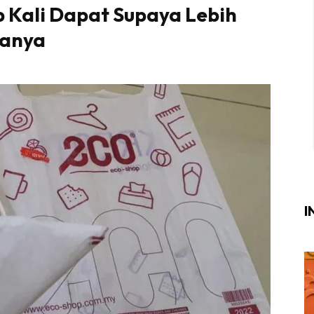
ap Kali Dapat Supaya Lebih
Login
|
Register
ranya
i
ik Air
ik Tidur
ang Makan
ang Tamu
I
ri
terior Design
ndskap
ik Air