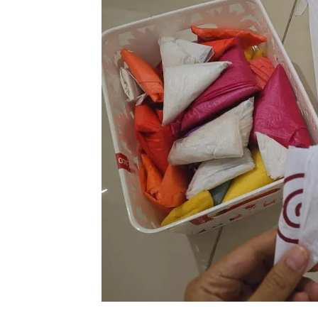
Ha
Video
Be
Bu
Il
Im
La
Se
Se