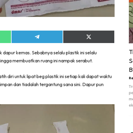
ik Tidur
pur
ang Makan
ver
Share
Share
ik Air
on
on
ik Tidur
App
Telegram
X
T
ak dapur kemas. Sebabnya selalu plastik ini selalu
(Twitter)
pur
S
 hingga membuatkan ruang ini nampak serabut.
ang Makan
B
ang Tamu
 diri untuk lipat beg plastik ini setiap kali dapat waktu
Re
 Lagi
disimpan dan tiadalah tergantung sana sini. Dapur pun
Tr
sa Impiana
pe
piana Makeover
me
ek
keover Ruang Selebriti
stinasi
Hotel
Kafe