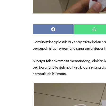
Bil
Da
Ru
Make O
Share
Share
Bil
on
on
Bil
Facebook
Whats
Cara lipat beg plastik ini kena praktik kalau n
Da
bersepah atau tergantung sana sini di dapur
Ru
Ru
Supaya tak sakit mata memandang, eloklah latih
Menarik
beli barang. Bila dah lipat kecil, lagi senang 
Ca
nampak lebih kemas.
Im
Ma
De