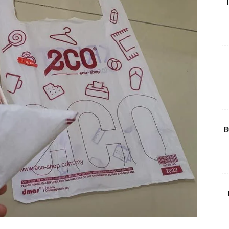
T
rtanah
High Rise
Landed
li Di Mana
at Sendiri
ham Impiana
Ilham Impiana 360
Ilham Impiana Inspirasi Selebriti
B
piana TV
Casa Impiana
Impiana MakeOver
har Dekor
mbang Dekor
mbang Laman