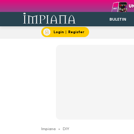
BULETIN
Login
|
Register
Impiana
»
DIY