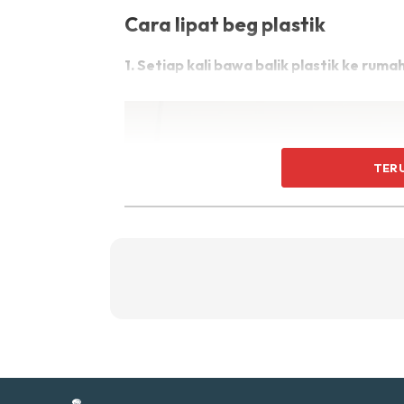
Ti
Cara lipat beg plastik
Ti
1. Setiap kali bawa balik plastik ke ruma
TER
Sent
a