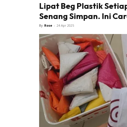
Lipat Beg Plastik Seti
Senang Simpan. Ini Ca
By
Rose
-
24 Apr 2025
Buletin
Inspiras
Bil
Bil
Ru
Ru
Direkto
In
La
DIY
Bil