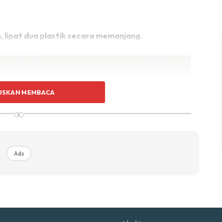
p Impiana
p Laman
h, lipat dua plastik secara memanjang.
Hub Ideaktiv
USKAN MEMBACA
∞
uhan Midas penuh kemewahan dan elegant untuk ked
nda.
Rahsia dari IMPIANA, download sekarang di
Ads
KLIK DI SEENI