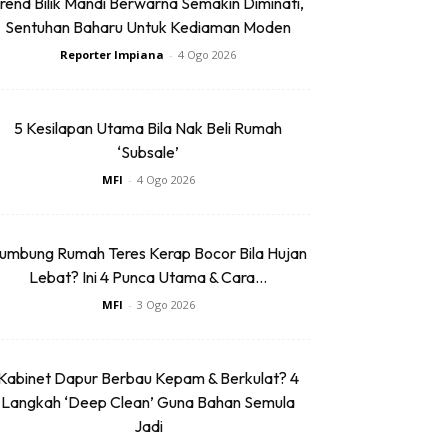
rend Bilik Mandi Berwarna Semakin Diminati,
Sentuhan Baharu Untuk Kediaman Moden
Reporter Impiana
-
4 Ogo 2026
5 Kesilapan Utama Bila Nak Beli Rumah
‘Subsale’
MFI
-
4 Ogo 2026
umbung Rumah Teres Kerap Bocor Bila Hujan
Lebat? Ini 4 Punca Utama & Cara...
MFI
-
3 Ogo 2026
Kabinet Dapur Berbau Kepam & Berkulat? 4
Langkah ‘Deep Clean’ Guna Bahan Semula
Jadi