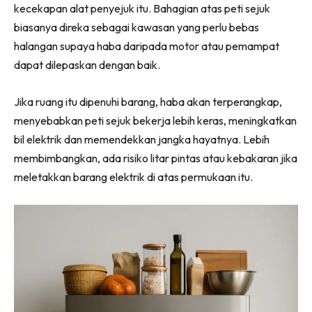
kecekapan alat penyejuk itu. Bahagian atas peti sejuk
Ilham Impiana 360
biasanya direka sebagai kawasan yang perlu bebas
Ilham Impiana Inspirasi Selebriti
halangan supaya haba daripada motor atau pemampat
Impiana TV
dapat dilepaskan dengan baik.
Casa Impiana
Impiana MakeOver
Jika ruang itu dipenuhi barang, haba akan terperangkap,
Lahar Dekor
menyebabkan peti sejuk bekerja lebih keras, meningkatkan
Sembang Dekor
bil elektrik dan memendekkan jangka hayatnya. Lebih
Sembang Laman
membimbangkan, ada risiko litar pintas atau kebakaran jika
Tip Impiana
meletakkan barang elektrik di atas permukaan itu.
Tip Laman
Hub Ideaktiv