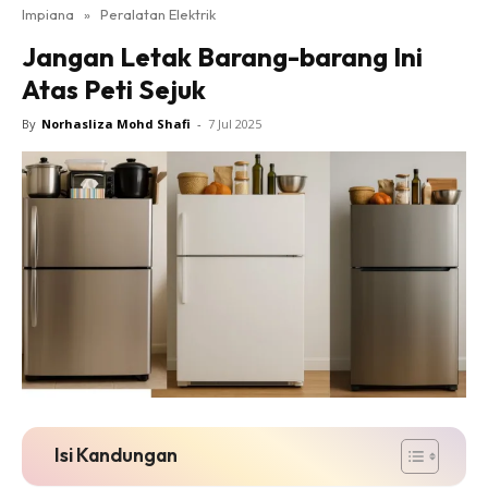
Impiana
»
Peralatan Elektrik
Bilik Tidur
Jangan Letak Barang-barang Ini
Ruang Makan
Atas Peti Sejuk
Ruang Tamu
Direktori
By
Norhasliza Mohd Shafi
-
7 Jul 2025
Interior Design
Landskap
DIY
Bilik Air
Bilik Tidur
Dapur
Ruang Makan
Make Over
Bilik Air
Bilik Tidur
Isi Kandungan
Dapur