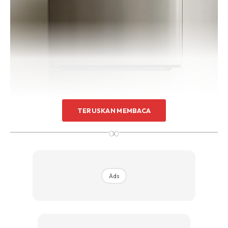
Sentuhan Midas penuh kemewahan dan elegant
untuk kediaman anda.
Rahsia dari IMPIANA, download sekarang di
KLIK DI SEENI
TERUSKAN MEMBACA
∞
Ads