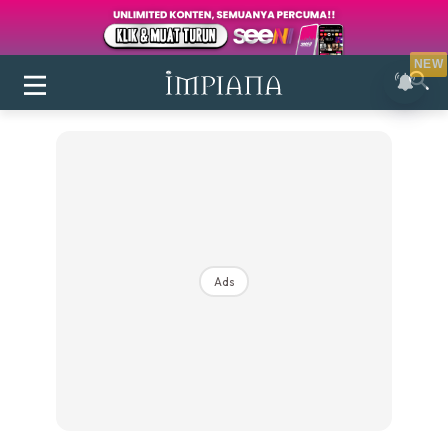
NEW
Ads
Login
|
Register
Buletin
Inspirasi
Bilik Air