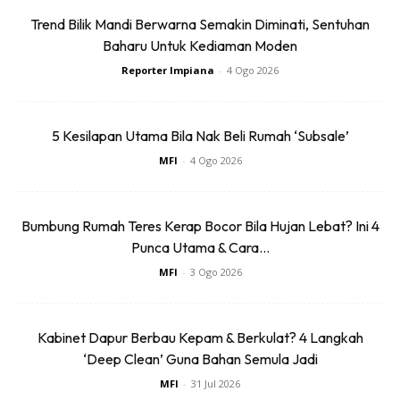
Trend Bilik Mandi Berwarna Semakin Diminati, Sentuhan
Ads
Baharu Untuk Kediaman Moden
Reporter Impiana
-
4 Ogo 2026
5 Kesilapan Utama Bila Nak Beli Rumah ‘Subsale’
MFI
-
4 Ogo 2026
5. Bahan Pencuci
Barang pencuci seperti peluntur, cecair pembersih, atau
Bumbung Rumah Teres Kerap Bocor Bila Hujan Lebat? Ini 4
aerosol tak sesuai disimpan atas peti ais. Panas boleh
Punca Utama & Cara...
menyebabkan reaksi kimia yang berbahaya.
MFI
-
3 Ogo 2026
Kabinet Dapur Berbau Kepam & Berkulat? 4 Langkah
‘Deep Clean’ Guna Bahan Semula Jadi
MFI
-
31 Jul 2026