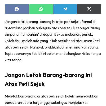
Ruang Makan
Ruang Tamu
Share
Share
Share
Share
on
on
on
on
Menarik Lagi
Facebook
WhatsApp
Telegram
X
Jangan letak barang-barang ini atas peti sejuk. Ramai di
(Twitter)
Casa Impiana
antara kita jadikan bahagian atas peti sejuk sebagai ‘ruang
Impiana Makeover
simpanan tambahan’ di dapur. Bekas makanan, periuk,
Makeover Ruang Selebriti
kotak tisu, malah ada yang letak periuk nasi atau oven kecil
Destinasi
atas peti sejuk. Nampak praktikal dan menjimatkan ruang,
Hotel
tapi sebenarnya tabiat ini boleh mendatangkan risiko tanpa
Kafe
kita sedar.
Hartanah
High Rise
Jangan Letak Barang-barang Ini
Landed
Atas Peti Sejuk
Video
Beli Di Mana
Meletakkan barang di atas peti sejuk boleh menyebabkan
Buat Sendiri
peredaran udara terganggu, sekali gus menjejaskan
Ilham Impiana