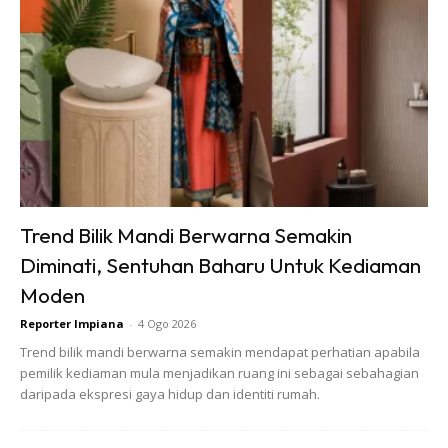
ini mempercepatkan pembiakan kulat.
3. Keropok atau Snek Rangup
Keropok akan cepat lemau kalau disimpan di tempat panas
seperti atas peti ais. Minyak dalam keropok juga boleh
rosak, menyebabkan rasa jadi tak sedap.
4. Minuman Beralkohol
Trend Bilik Mandi Berwarna Semakin
Walaupun tiada di rumah orang beragama Islam, bagi yang
Diminati, Sentuhan Baharu Untuk Kediaman
menyimpan, haba dari peti ais boleh rosakkan rasa dan
Moden
kurangkan ketahanan botol.
Reporter Impiana
-
4 Ogo 2026
Trend bilik mandi berwarna semakin mendapat perhatian apabila
pemilik kediaman mula menjadikan ruang ini sebagai sebahagian
daripada ekspresi gaya hidup dan identiti rumah.