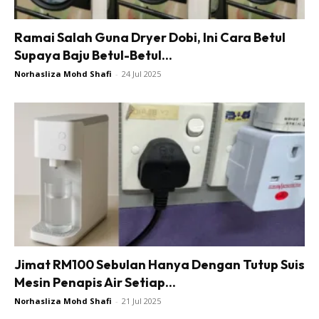
Beli Di Mana
Buat Sendiri
Ramai Salah Guna Dryer Dobi, Ini Cara Betul
Ilham Impiana
Supaya Baju Betul-Betul...
Ilham Impiana 360
Norhasliza Mohd Shafi
-
24 Jul 2025
Ilham Impiana Inspirasi Selebriti
Impiana TV
Casa Impiana
Impiana MakeOver
Lahar Dekor
Sembang Dekor
Sembang Laman
Tip Impiana
Tip Laman
Jimat RM100 Sebulan Hanya Dengan Tutup Suis
Mesin Penapis Air Setiap...
Norhasliza Mohd Shafi
-
21 Jul 2025
Hub Ideaktiv