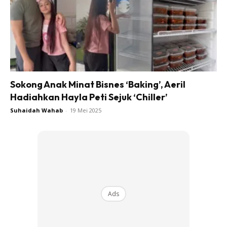
Sokong Anak Minat Bisnes ‘Baking’, Aeril
Hadiahkan Hayla Peti Sejuk ‘Chiller’
Suhaidah Wahab
-
19 Mei 2025
Ads