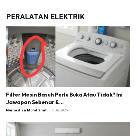
Buletin
PERALATAN ELEKTRIK
Inspirasi
Bilik Air
Bilik Tidur
Ruang Makan
Ruang Tamu
Direktori
Interior Design
Landskap
DIY
Filter Mesin Basuh Perlu Buka Atau Tidak? Ini
Bilik Air
Jawapan Sebenar &...
Bilik Tidur
Norhasliza Mohd Shafi
-
8 Dis 2025
Dapur
Ruang Makan
Make Over