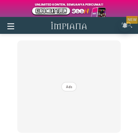
NEW
Ads
Login
|
Register