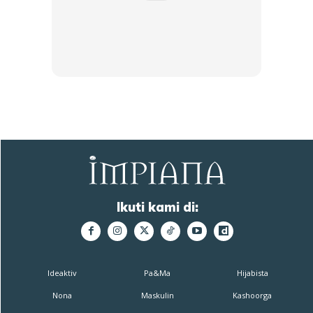
Ikuti kami di:
Ideaktiv
Pa&Ma
Hijabista
Nona
Maskulin
Kashoorga