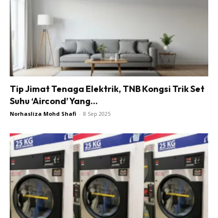
Bilik Air
Bilik Tidur
Dapur
Ruang Makan
Ruang Tamu
Menarik Lagi
Casa Impiana
Tip Jimat Tenaga Elektrik, TNB Kongsi Trik Set
Suhu ‘Aircond’ Yang...
Impiana Makeover
Norhasliza Mohd Shafi
-
8 Sep 2025
Makeover Ruang Selebriti
Destinasi
Hotel
Kafe
Hartanah
High Rise
Landed
Video