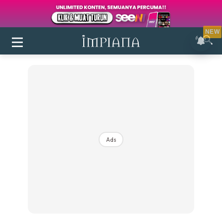
NEW
Ads
Login
|
Register
Buletin
Inspirasi
Bilik Air