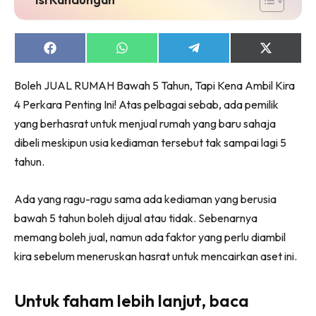
Ruang Makan
Ruang Tamu
Menarik Lagi
Share
Share
Share
Share
on
on
on
on
Casa Impiana
Facebook
WhatsApp
Telegram
X
Boleh JUAL RUMAH Bawah 5 Tahun, Tapi Kena Ambil Kira
Impiana Makeover
(Twitter)
4 Perkara Penting Ini! Atas pelbagai sebab, ada pemilik
Makeover Ruang Selebriti
yang berhasrat untuk menjual rumah yang baru sahaja
Destinasi
dibeli meskipun usia kediaman tersebut tak sampai lagi 5
Hotel
tahun.
Kafe
Hartanah
Ada yang ragu-ragu sama ada kediaman yang berusia
High Rise
bawah 5 tahun boleh dijual atau tidak. Sebenarnya
Landed
memang boleh jual, namun ada faktor yang perlu diambil
Video
kira sebelum meneruskan hasrat untuk mencairkan aset ini.
Beli Di Mana
Buat Sendiri
Untuk faham lebih lanjut, baca
Ilham Impiana