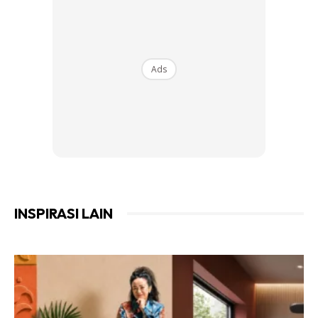
Market value terkini rm270k
Baki rm45k. Nak kena tolak penalty, lawyer fee dan agent
fee lagi.
Ads
Itu kalau market value dah naik. Ada kes yang market value
belum naik lagi. Biasanya untuk rumah rumah yang ada
cashback market value lambat sangat naik.
INSPIRASI LAIN
Ads