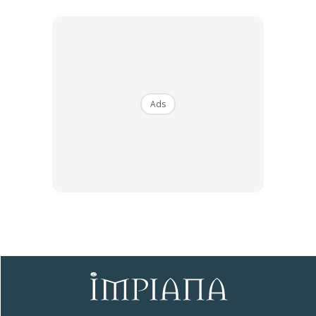
Ads
Ads
So, ni adalah 4 faktor penting yang perlu diambil kira kalau
nak jual rumah bawah 5 tahun.
Kena buat kira-kira dulu. Semak market value terkini dan
baki hutang sekarang. Kalau rasa okay je sekadar nak jual
untuk tutup hutang boleh je proceed untuk jual. Tak ada
masalah.