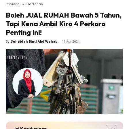
Impiana
»
Hartanah
Bilik Tidur
Boleh JUAL RUMAH Bawah 5 Tahun,
Ruang Makan
Tapi Kena Ambil Kira 4 Perkara
Ruang Tamu
Penting Ini!
Direktori
Interior Design
By
Suhaidah Binti Abd Wahab
-
19 Apr 2024
Landskap
DIY
Bilik Air
Bilik Tidur
Dapur
Ruang Makan
Make Over
Bilik Air
Bilik Tidur
Dapur
Isi Kandungan