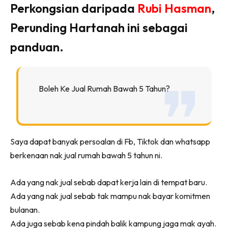
Perkongsian daripada
Rubi Hasman
,
Ilham Impiana 360
Ilham Impiana Inspirasi Selebriti
Perunding Hartanah ini sebagai
Impiana TV
panduan.
Casa Impiana
Impiana MakeOver
Lahar Dekor
Boleh Ke Jual Rumah Bawah 5 Tahun?
Sembang Dekor
Sembang Laman
Tip Impiana
Tip Laman
Saya dapat banyak persoalan di Fb, Tiktok dan whatsapp
berkenaan nak jual rumah bawah 5 tahun ni.
Hub Ideaktiv
Ada yang nak jual sebab dapat kerja lain di tempat baru.
Ada yang nak jual sebab tak mampu nak bayar komitmen
bulanan.
Ada juga sebab kena pindah balik kampung jaga mak ayah.