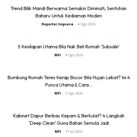
Selama orang panggil RPGT (Real Property Gains Tax).
Trend Bilik Mandi Berwarna Semakin Diminati, Sentuhan
Baharu Untuk Kediaman Moden
Tapi CKHT ni kita boleh ambil pengecualian sekali seumur
Reporter Impiana
-
4 Ogo 2026
hidup. So, kalau kita ambil pengecualian ni, tak perlu bayar
rpgt. Normally orang yang first time jual rumah mereka
5 Kesilapan Utama Bila Nak Beli Rumah ‘Subsale’
akan ambil pengecualian ni untuk elakkan dari kena bayar
cukai.
MFI
-
4 Ogo 2026
4. Bayar Penalti
Bumbung Rumah Teres Kerap Bocor Bila Hujan Lebat? Ini 4
Punca Utama & Cara...
Untuk rumah-rumah kos rendah di Perak, jika pemilikan tak
MFI
-
3 Ogo 2026
cukup 10 tahun owner akan dikenakan penalty 5% jika jual.
Nak jual boleh— tapi kena bayar penalty.
Kabinet Dapur Berbau Kepam & Berkulat? 4 Langkah
‘Deep Clean’ Guna Bahan Semula Jadi
MFI
-
31 Jul 2026