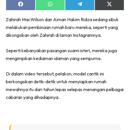
Ruang Makan
Share
Share
Share
Share
on
on
on
on
Ruang Tamu
Facebook
WhatsApp
Telegram
X
Menarik Lagi
Zahirah MacWilson dan Aiman Hakim Ridza sedang sibuk
(Twitter)
Casa Impiana
melakukan pembinaan rumah baru mereka, seperti yang
dikongsikan oleh Zahirah di laman Instagramnya.
Impiana Makeover
Makeover Ruang Selebriti
Seperti kebanyakan pasangan suami isteri, mereka juga
Destinasi
mengimpikan kediaman idaman yang sempurna.
Hotel
Kafe
Di dalam video tersebut, pelakon, model cantik ini
Hartanah
berkongsikan detik-detik untuk menyiapkan rumah
High Rise
mewahnya itu dari tahun lepas selepas menangani pelbagai
Landed
cabaran yang dihadapinya.
Video
Beli Di Mana
Buat Sendiri
Ilham Impiana