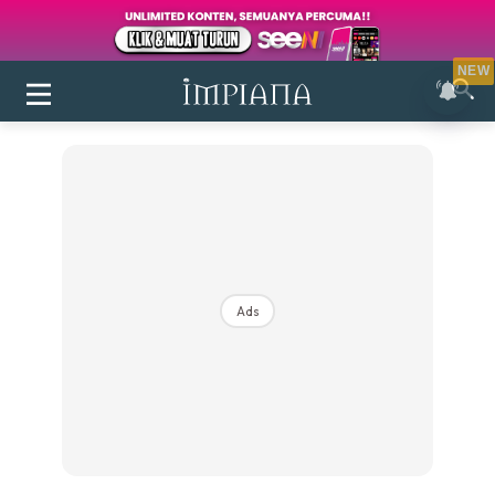
NEW
Ads
Login
|
Register
Buletin
Inspirasi
Bilik Air