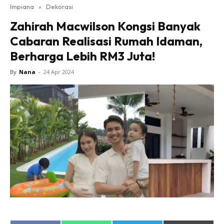
Impiana
»
Dekorasi
Bilik Tidur
Zahirah Macwilson Kongsi Banyak
Ruang Makan
Cabaran Realisasi Rumah Idaman,
Ruang Tamu
Berharga Lebih RM3 Juta!
Direktori
Interior Design
By
Nana
-
24 Apr 2024
Landskap
DIY
Bilik Air
Bilik Tidur
Dapur
Ruang Makan
Make Over
Bilik Air
Bilik Tidur
Dapur