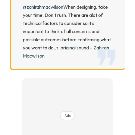
Ilham Impiana 360
@zahirahmacwilson
When designing, take
Ilham Impiana Inspirasi Selebriti
your time. Don’t rush. There are alot of
Impiana TV
technical factors to consider so it’s
Casa Impiana
important to think of all concerns and
Impiana MakeOver
possible outcomes before confirming what
you want to do.
♬ original sound – Zahirah
Lahar Dekor
Macwilson
Sembang Dekor
Sembang Laman
Tip Impiana
Tip Laman
Hub Ideaktiv
Ads