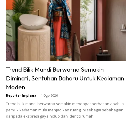
siap 100%, mesti cantik kan!
Mesti Baca:
Belum Mencecah Usia 30 Tahun, Daiyan Trisha
Berjaya Miliki Rumah Pertama
Baca Lagi Di Sini:
Empat Bulan Berniaga Atas Talian,
ORANG ASLI Bangga Miliki Rumah Impian
Artikel Menarik:
Zahirah MacWilson & Aiman Hakim Tak
Sabar Tunggu Rumah Impian Siap, Turun Padang Tengok
Progress Kerja Kontraktor
Trend Bilik Mandi Berwarna Semakin
Diminati, Sentuhan Baharu Untuk Kediaman
Moden
Reporter Impiana
-
4 Ogo 2026
Trend bilik mandi berwarna semakin mendapat perhatian apabila
pemilik kediaman mula menjadikan ruang ini sebagai sebahagian
Ads
daripada ekspresi gaya hidup dan identiti rumah.