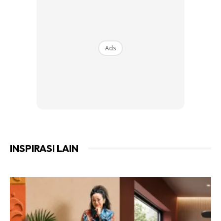
Apa-apa pun, semoga urusan Zahirah Macwilson
dipermudahkan, serta semoga kita semua diberikan rezeki
yang melimpah ruah serta keberkatan hidup di dunia dan
Ads
juga di akhirat.
Ads
INSPIRASI LAIN
Tak sabar nak lihat rumah mewah Zahirah Macwilson ni