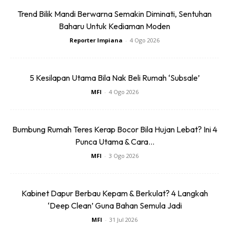
Trend Bilik Mandi Berwarna Semakin Diminati, Sentuhan
Baharu Untuk Kediaman Moden
Reporter Impiana
-
4 Ogo 2026
Follow kami di
WEBSITE
,
TELEGRAM
,
INSTAGRAM
,
TIKTOK
,
FACEBOOK
dan
YOUTUBE
untuk dapatkan
5 Kesilapan Utama Bila Nak Beli Rumah ‘Subsale’
tip, idea dan artikel-artikel terkini serta menarik.
MFI
-
4 Ogo 2026
Anda mungkin berminat dengan
Bumbung Rumah Teres Kerap Bocor Bila Hujan Lebat? Ini 4
Punca Utama & Cara...
MFI
-
3 Ogo 2026
Kabinet Dapur Berbau Kepam & Berkulat? 4 Langkah
‘Deep Clean’ Guna Bahan Semula Jadi
MFI
-
31 Jul 2026
SHOPEE MY
SHOPEE MY