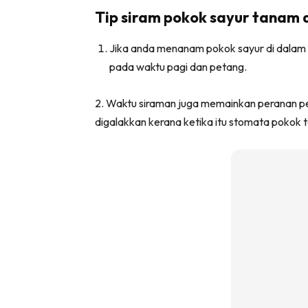
Tip siram pokok sayur tanam 
Ha
Jika anda menanam pokok sayur di dalam pol
pada waktu pagi dan petang.
Video
Be
2. Waktu siraman juga memainkan peranan pe
Bu
digalakkan kerana ketika itu stomata pokok 
Il
Im
La
Se
Se