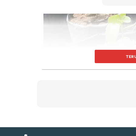
Ti
Ti
TER
Sent
a