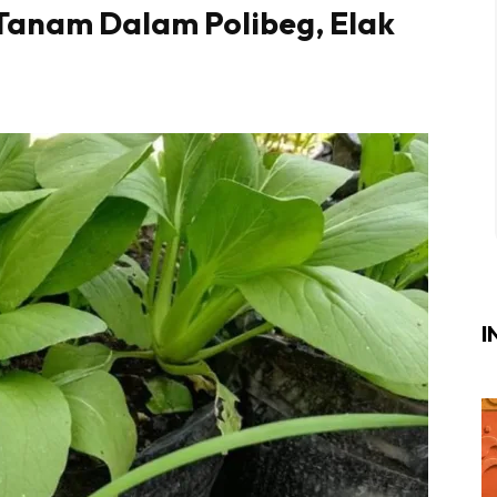
 Tanam Dalam Polibeg, Elak
Login
|
Register
i
ik Air
ik Tidur
ang Makan
ang Tamu
I
ri
terior Design
ndskap
ik Air