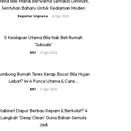
rend Bilik Mandi Berwarna Semakin Diminati,
Sentuhan Baharu Untuk Kediaman Moden
Reporter Impiana
-
4 Ogo 2026
5 Kesilapan Utama Bila Nak Beli Rumah
‘Subsale’
MFI
-
4 Ogo 2026
umbung Rumah Teres Kerap Bocor Bila Hujan
Lebat? Ini 4 Punca Utama & Cara...
MFI
-
3 Ogo 2026
Kabinet Dapur Berbau Kepam & Berkulat? 4
Langkah ‘Deep Clean’ Guna Bahan Semula
Jadi