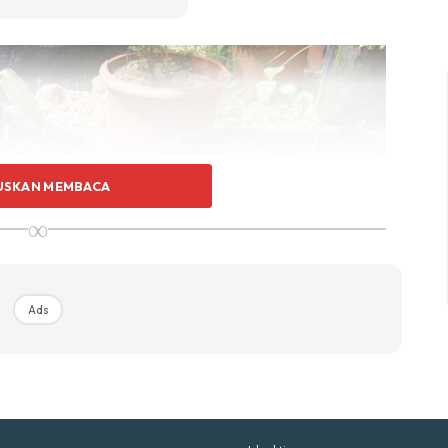
p Impiana
p Laman
Hub Ideaktiv
USKAN MEMBACA
∞
uhan Midas penuh kemewahan dan elegant untuk ked
nda.
Rahsia dari IMPIANA, download sekarang di
Ads
KLIK DI SEENI