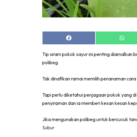
Bil
Da
Ru
Make O
Share
Share
Bil
on
on
Bil
Facebook
Whats
Tip siram pokok sayur ini penting diamalka
Da
polibeg.
Ru
Ru
Tak dinafikan ramai memilih penanaman cara 
Menarik
Ca
Tapi perlu diketahui penjagaan pokok yang 
Im
penyiraman dan ia memberi kesan kesan kep
Ma
De
Jika mengunakan polibeg untuk bercucuk tanam
Subur