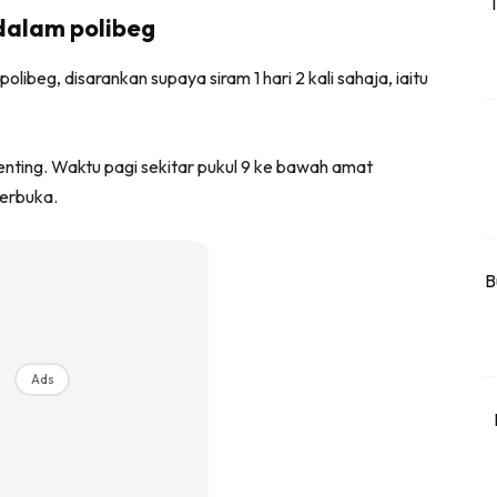
T
dalam polibeg
rtanah
High Rise
ibeg, disarankan supaya siram 1 hari 2 kali sahaja, iaitu
Landed
li Di Mana
nting. Waktu pagi sekitar pukul 9 ke bawah amat
at Sendiri
terbuka.
ham Impiana
Ilham Impiana 360
Ilham Impiana Inspirasi Selebriti
B
piana TV
Casa Impiana
Impiana MakeOver
Ads
har Dekor
mbang Dekor
mbang Laman