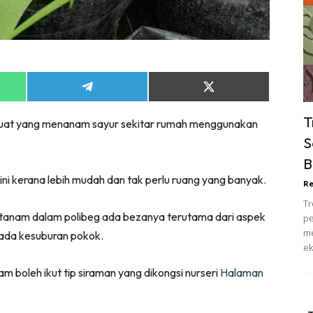
ik Tidur
pur
ang Makan
ver
Share
Share
ik Air
on
on
ik Tidur
App
Telegram
X
T
n buat yang menanam sayur sekitar rumah menggunakan
(Twitter)
pur
S
ang Makan
B
ang Tamu
ini kerana lebih mudah dan tak perlu ruang yang banyak.
Re
 Lagi
Tr
sa Impiana
ditanam dalam polibeg ada bezanya terutama dari aspek
pe
piana Makeover
me
ada kesuburan pokok.
ek
keover Ruang Selebriti
stinasi
 boleh ikut tip siraman yang dikongsi nurseri
Halaman
Hotel
Kafe