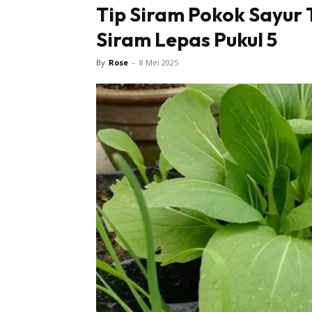
Tip Siram Pokok Sayur
Siram Lepas Pukul 5
By
Rose
-
8 Mei 2025
Buletin
Inspiras
Bil
Bil
Ru
Ru
Direkto
In
La
DIY
Bil