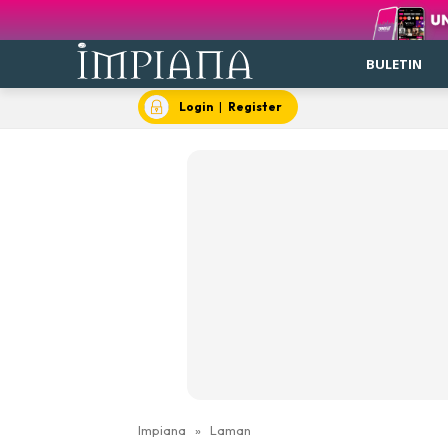
BULETIN
Login
|
Register
Impiana
»
Laman