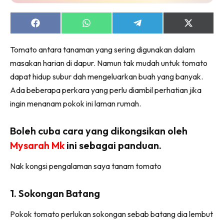
Ruang Makan
Ruang Tamu
Share
Share
Share
Share
Menarik Lagi
on
on
on
on
Facebook
WhatsApp
Telegram
X
Casa Impiana
Tomato antara tanaman yang sering digunakan dalam
(Twitter)
Impiana Makeover
masakan harian di dapur. Namun tak mudah untuk tomato
Makeover Ruang Selebriti
dapat hidup subur dah mengeluarkan buah yang banyak.
Destinasi
Ada beberapa perkara yang perlu diambil perhatian jika
ingin menanam pokok ini laman rumah.
Hotel
Kafe
Boleh cuba cara yang dikongsikan oleh
Hartanah
Mysarah Mk
ini sebagai panduan.
High Rise
Landed
Nak kongsi pengalaman saya tanam tomato
Video
Beli Di Mana
1. Sokongan Batang
Buat Sendiri
Pokok tomato perlukan sokongan sebab batang dia lembut
Ilham Impiana