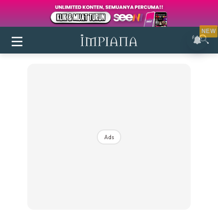
NEW
Ads
Login
|
Register
Buletin
Inspirasi
Bilik Air