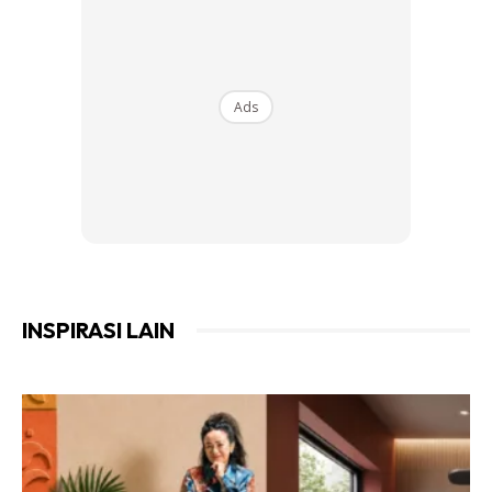
Ads
Ads
INSPIRASI LAIN
4. Siraman & Baja
Perlu siram hari-hari kerana pokok tomato ni cepat layu