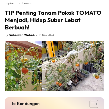
Impiana
»
Laman
Bilik Tidur
TIP Penting Tanam Pokok TOMATO
Ruang Makan
Menjadi, Hidup Subur Lebat
Ruang Tamu
Berbuah!
Direktori
Interior Design
By
Suhaidah Wahab
-
15 Nov 2024
Landskap
DIY
Bilik Air
Bilik Tidur
Dapur
Ruang Makan
Make Over
Bilik Air
Bilik Tidur
Isi Kandungan
Dapur