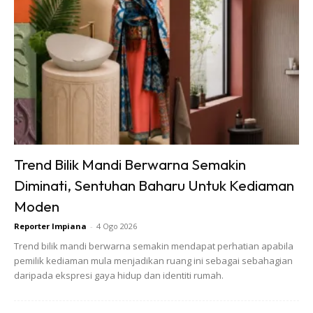
kalu panas dan jangan lupa letak baja supaya berbunga.
Saya gunakan baja pallet tahi ayam & ezigrow.
5. Racun Serangga
Perlu juga sembur racun serangga sebab pokok tomato
senang dihinggapi bena. Saya gunakan cuka kayu.
6. Penjagaaan
Trend Bilik Mandi Berwarna Semakin
Buah perlu balut kalau tak nanti binatang tebuk, rosak.
Diminati, Sentuhan Baharu Untuk Kediaman
Daun yang kering/rosak perlu buang, tinggalkan daun yang
Moden
elok sahaja.
Reporter Impiana
-
4 Ogo 2026
Trend bilik mandi berwarna semakin mendapat perhatian apabila
pemilik kediaman mula menjadikan ruang ini sebagai sebahagian
daripada ekspresi gaya hidup dan identiti rumah.