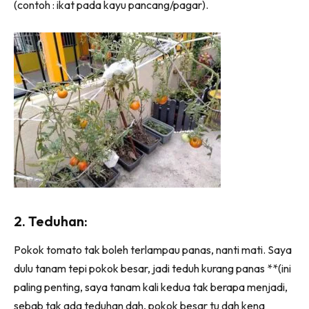
(contoh : ikat pada kayu pancang/pagar).
Ilham Impiana 360
Ilham Impiana Inspirasi Selebriti
Impiana TV
Casa Impiana
Impiana MakeOver
Lahar Dekor
Sembang Dekor
Sembang Laman
Tip Impiana
Tip Laman
2. Teduhan:
Hub Ideaktiv
Pokok tomato tak boleh terlampau panas, nanti mati. Saya
dulu tanam tepi pokok besar, jadi teduh kurang panas **(ini
paling penting, saya tanam kali kedua tak berapa menjadi,
sebab tak ada teduhan dah, pokok besar tu dah kena