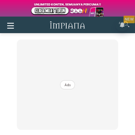
NEW
Ads
Login
|
Register
Buletin
Inspirasi
Bilik Air