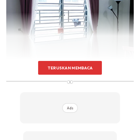
Sentuhan Midas penuh kemewahan dan elegant
untuk kediaman anda.
Rahsia dari IMPIANA, download sekarang di
KLIK DI SEENI
TERUSKAN MEMBACA
∞
Ads
Menurut Zaza, untuk mencuci tingkap cermin nako, paling
penting adalah bersabar dan buat dengan tenang. Jangan
tergesa-gesa kerana boleh mendatangkan kecederaan jika