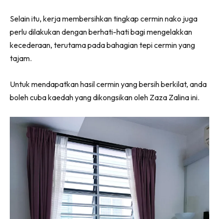
Ilham Impiana 360
Selain itu, kerja membersihkan tingkap cermin nako juga
Ilham Impiana Inspirasi Selebriti
perlu dilakukan dengan berhati-hati bagi mengelakkan
Impiana TV
kecederaan, terutama pada bahagian tepi cermin yang
Casa Impiana
tajam.
Impiana MakeOver
Lahar Dekor
Untuk mendapatkan hasil cermin yang bersih berkilat, anda
Sembang Dekor
boleh cuba kaedah yang dikongsikan oleh Zaza Zalina ini.
Sembang Laman
Tip Impiana
Tip Laman
Hub Ideaktiv