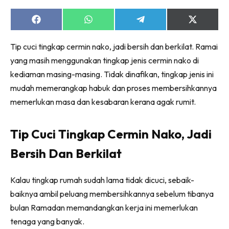
Ruang Makan
Ruang Tamu
Share
Share
Share
Share
on
on
on
on
Menarik Lagi
Facebook
WhatsApp
Telegram
X
Tip cuci tingkap cermin nako, jadi bersih dan berkilat. Ramai
(Twitter)
Casa Impiana
yang masih menggunakan tingkap jenis cermin nako di
Impiana Makeover
kediaman masing-masing. Tidak dinafikan, tingkap jenis ini
Makeover Ruang Selebriti
mudah memerangkap habuk dan proses membersihkannya
Destinasi
memerlukan masa dan kesabaran kerana agak rumit.
Hotel
Kafe
Tip Cuci Tingkap Cermin Nako, Jadi
Hartanah
High Rise
Bersih Dan Berkilat
Landed
Video
Kalau tingkap rumah sudah lama tidak dicuci, sebaik-
Beli Di Mana
baiknya ambil peluang membersihkannya sebelum tibanya
bulan Ramadan memandangkan kerja ini memerlukan
Buat Sendiri
tenaga yang banyak.
Ilham Impiana