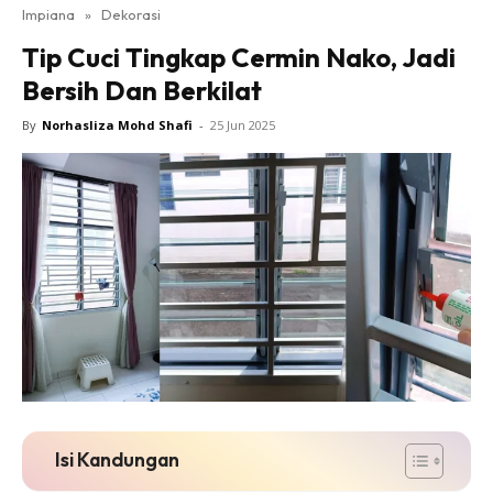
Impiana
»
Dekorasi
Bilik Tidur
Tip Cuci Tingkap Cermin Nako, Jadi
Ruang Makan
Bersih Dan Berkilat
Ruang Tamu
Direktori
By
Norhasliza Mohd Shafi
-
25 Jun 2025
Interior Design
Landskap
DIY
Bilik Air
Bilik Tidur
Dapur
Ruang Makan
Make Over
Bilik Air
Bilik Tidur
Isi Kandungan
Dapur