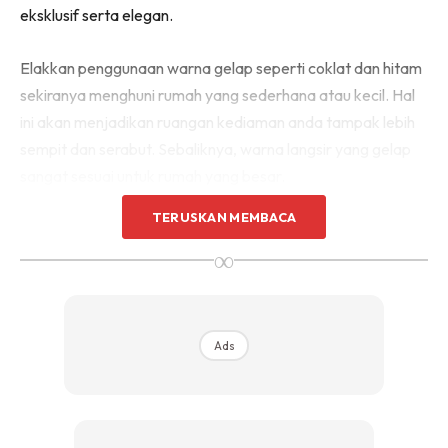
eksklusif serta elegan.
Sentuhan Midas penuh kemewahan dan elegant
untuk kediaman anda.
Rahsia dari IMPIANA, download sekarang di
Elakkan penggunaan warna gelap seperti coklat dan hitam
sekiranya menghuni rumah yang sederhana atau kecil. Hal
ini akan menjadikan ruangan kediaman anda tampak lebih
KLIK DI SEENI
sempit dan serabut. Sebaliknya, warna langsir yang gelap
sangat sesuai untuk rumah yang besar.
TERUSKAN MEMBACA
∞
Ads