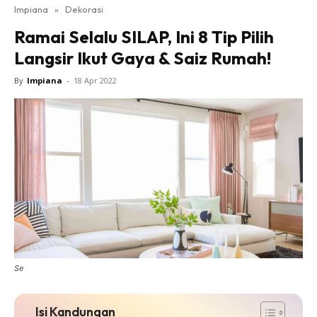
Impiana
»
Dekorasi
Bilik Tidur
Ramai Selalu SILAP, Ini 8 Tip Pilih
Ruang Makan
Langsir Ikut Gaya & Saiz Rumah!
Ruang Tamu
Direktori
By
Impiana
-
18 Apr 2022
Interior Design
Landskap
DIY
Bilik Air
Bilik Tidur
Dapur
Ruang Makan
Make Over
Bilik Air
Se
Bilik Tidur
Dapur
Isi Kandungan