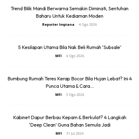
4. PEMILIHAN LANGSIR BERCORAK
Trend Bilik Mandi Berwarna Semakin Diminati, Sentuhan
ATAU POLOS?
Baharu Untuk Kediaman Moden
Reporter Impiana
-
4 Ogo 2026
Langsir yang bercorak pada masa kini mempunyai pelbagai
rekaan yang menarik bermula dari cetakan bunga yang
paling klasik hingga cetakan bergaya yang dilihamkan oleh
5 Kesilapan Utama Bila Nak Beli Rumah ‘Subsale’
bentuk geometri, jalur atau polka dot.
MFI
-
4 Ogo 2026
Pemilihan langsir yang bercorak tentunya lebih menonjol
namun dapat memberi pandangan yang mempersona
Bumbung Rumah Teres Kerap Bocor Bila Hujan Lebat? Ini 4
sekiranya anda bijak dalam memilih hiasan yang sederhana.
Punca Utama & Cara...
Elakkan penggunaan kertas dinding yang bercorak atau
MFI
-
3 Ogo 2026
hiasan yang terlalu sarat agar keadaan ruang tersebut lebih
tenang dan seimbang.
Kabinet Dapur Berbau Kepam & Berkulat? 4 Langkah
‘Deep Clean’ Guna Bahan Semula Jadi
Nak beli langsir murah dan cantik. Boleh beli dekat
MFI
-
31 Jul 2026
kedai shopee
ni https://invol.co/claeeqd.