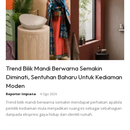
nipis seperti langsir sheer atau langsir berwarna terang.
Ads
Trend Bilik Mandi Berwarna Semakin
Diminati, Sentuhan Baharu Untuk Kediaman
Moden
Reporter Impiana
-
4 Ogo 2026
Warna gelap atau langsir jenis blackout pula sesuai bagi
Trend bilik mandi berwarna semakin mendapat perhatian apabila
pemilik kediaman mula menjadikan ruang ini sebagai sebahagian
rumah yang lebih luas dan menerima cahaya luar yang
daripada ekspresi gaya hidup dan identiti rumah.
banyak.