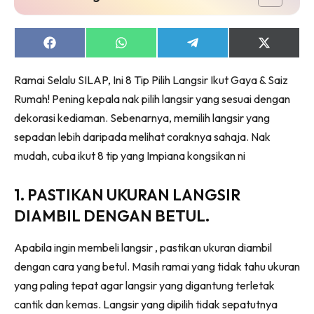
Ruang Makan
Ruang Tamu
Menarik Lagi
Share
Share
Share
Share
on
on
on
on
Casa Impiana
Facebook
WhatsApp
Telegram
X
Ramai Selalu SILAP, Ini 8 Tip Pilih Langsir Ikut Gaya & Saiz
(Twitter)
Impiana Makeover
Rumah! Pening kepala nak pilih langsir yang sesuai dengan
Makeover Ruang Selebriti
dekorasi kediaman. Sebenarnya, memilih langsir yang
Destinasi
sepadan lebih daripada melihat coraknya sahaja. Nak
Hotel
mudah, cuba ikut 8 tip yang Impiana kongsikan ni
Kafe
Hartanah
1. PASTIKAN UKURAN LANGSIR
High Rise
DIAMBIL DENGAN BETUL.
Landed
Video
Apabila ingin membeli langsir , pastikan ukuran diambil
Beli Di Mana
dengan cara yang betul. Masih ramai yang tidak tahu ukuran
yang paling tepat agar langsir yang digantung terletak
Buat Sendiri
cantik dan kemas. Langsir yang dipilih tidak sepatutnya
Ilham Impiana