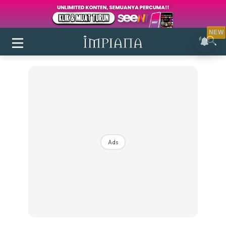
NEW
Ads
Login
|
Register
Buletin
Inspirasi
Bilik Air