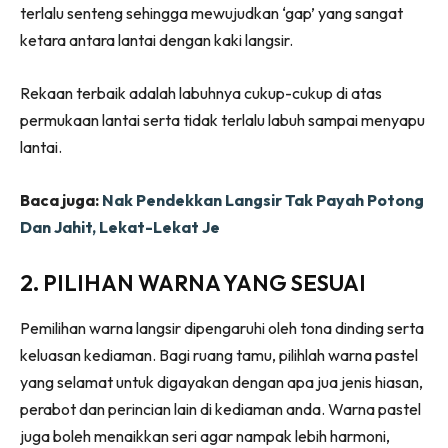
terlalu senteng sehingga mewujudkan ‘gap’ yang sangat
Ilham Impiana 360
ketara antara lantai dengan kaki langsir.
Ilham Impiana Inspirasi Selebriti
Impiana TV
Rekaan terbaik adalah labuhnya cukup-cukup di atas
Casa Impiana
permukaan lantai serta tidak terlalu labuh sampai menyapu
Impiana MakeOver
lantai.
Lahar Dekor
Sembang Dekor
Baca juga:
Nak Pendekkan Langsir Tak Payah Potong
Sembang Laman
Dan Jahit, Lekat-Lekat Je
Tip Impiana
Tip Laman
2. PILIHAN WARNA YANG SESUAI
Pemilihan warna langsir dipengaruhi oleh tona dinding serta
keluasan kediaman. Bagi ruang tamu, pilihlah warna pastel
Hub Ideaktiv
yang selamat untuk digayakan dengan apa jua jenis hiasan,
perabot dan perincian lain di kediaman anda. Warna pastel
juga boleh menaikkan seri agar nampak lebih harmoni,