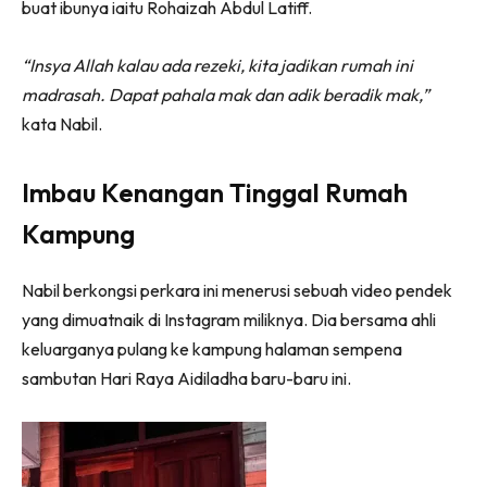
buat ibunya iaitu Rohaizah Abdul Latiff.
Ilham Impiana 360
Ilham Impiana Inspirasi Selebriti
“Insya Allah kalau ada rezeki, kita jadikan rumah ini
Impiana TV
madrasah. Dapat pahala mak dan adik beradik mak,”
Casa Impiana
kata Nabil.
Impiana MakeOver
Lahar Dekor
Imbau Kenangan Tinggal Rumah
Sembang Dekor
Kampung
Sembang Laman
Tip Impiana
Nabil berkongsi perkara ini menerusi sebuah video pendek
Tip Laman
yang dimuatnaik di Instagram miliknya. Dia bersama ahli
keluarganya pulang ke kampung halaman sempena
sambutan Hari Raya Aidiladha baru-baru ini.
Hub Ideaktiv