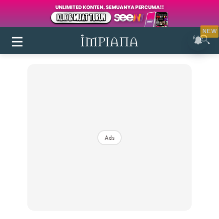
NEW
Ads
Login
|
Register
Buletin
Inspirasi
Bilik Air