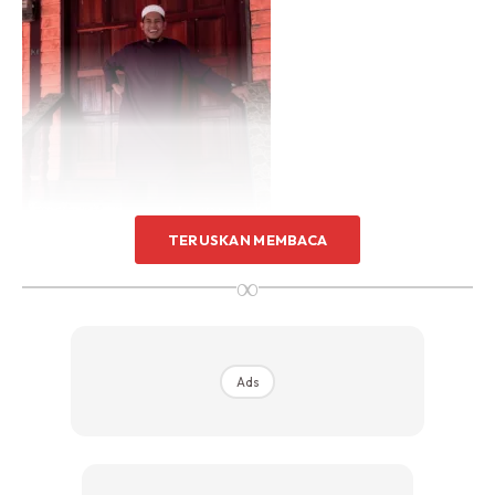
Sentuhan Midas penuh kemewahan dan elegant
untuk kediaman anda.
Rahsia dari IMPIANA, download sekarang di
KLIK DI SEENI
TERUSKAN MEMBACA
∞
Ads