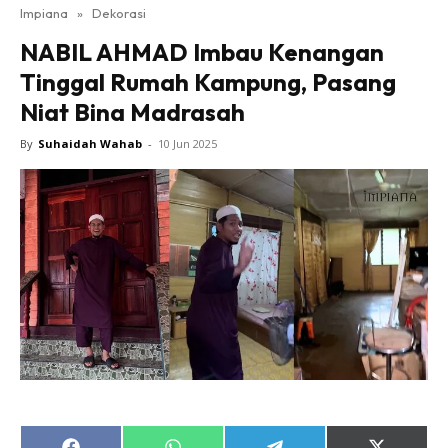
Impiana
»
Dekorasi
Bilik Tidur
NABIL AHMAD Imbau Kenangan
Ruang Makan
Tinggal Rumah Kampung, Pasang
Ruang Tamu
Niat Bina Madrasah
Direktori
Interior Design
By
Suhaidah Wahab
-
10 Jun 2025
Landskap
DIY
Bilik Air
Bilik Tidur
Dapur
Ruang Makan
Make Over
Bilik Air
Bilik Tidur
Dapur