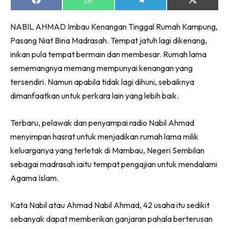
Share
Share
Share
Share
Ruang Makan
on
on
on
on
Ruang Tamu
Facebook
WhatsApp
Telegram
X
NABIL AHMAD Imbau Kenangan Tinggal Rumah Kampung,
(Twitter)
Menarik Lagi
Pasang Niat Bina Madrasah. Tempat jatuh lagi dikenang,
Casa Impiana
inikan pula tempat bermain dan membesar. Rumah lama
Impiana Makeover
sememangnya memang mempunyai kenangan yang
Makeover Ruang Selebriti
tersendiri. Namun apabila tidak lagi dihuni, sebaiknya
Destinasi
dimanfaatkan untuk perkara lain yang lebih baik.
Hotel
Kafe
Terbaru, pelawak dan penyampai radio Nabil Ahmad
Hartanah
menyimpan hasrat untuk menjadikan rumah lama milik
High Rise
keluarganya yang terletak di Mambau, Negeri Sembilan
sebagai madrasah iaitu tempat pengajian untuk mendalami
Landed
Agama Islam.
Video
Beli Di Mana
Kata Nabil atau Ahmad Nabil Ahmad, 42 usaha itu sedikit
Buat Sendiri
sebanyak dapat memberikan ganjaran pahala berterusan
Ilham Impiana