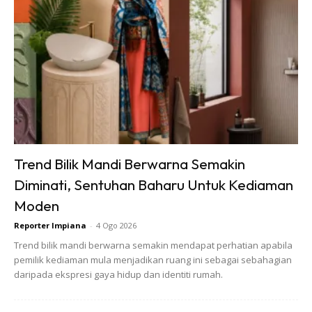
sekaligus mengimbau kenangan lama membesar di rumah
tersebut bersama keluarga tersayang.
“House tour rumah Mambau. Takde WiFi, takde Netflix…
tapi masa tu, hidup rasa cukup sangat,”
“Rumah lama tu biasa je… tapi dalam dia penuh rasa,”
kata Nabil.
Trend Bilik Mandi Berwarna Semakin
Diminati, Sentuhan Baharu Untuk Kediaman
Moden
Reporter Impiana
-
4 Ogo 2026
Trend bilik mandi berwarna semakin mendapat perhatian apabila
pemilik kediaman mula menjadikan ruang ini sebagai sebahagian
daripada ekspresi gaya hidup dan identiti rumah.