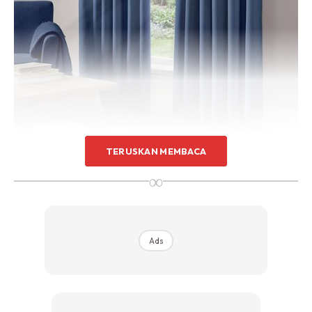
Sentuhan Midas penuh kemewahan dan elegant
untuk kediaman anda.
Rahsia dari IMPIANA, download sekarang di
KLIK DI SEENI
TERUSKAN MEMBACA
∞
Sebagai alternatif, anda boleh menggunakan filem tingkap
atau yang berwarna untuk mengurangkan jumlah cahaya
matahari yang memasuki bilik anda.
Ads