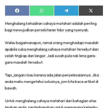
Ruang Makan
Ruang Tamu
Share
Share
Share
Share
Menarik Lagi
on
on
on
on
Facebook
WhatsApp
Telegram
X
Casa Impiana
Menghalang kehadiran cahaya matahari adalah penting
(Twitter)
Impiana Makeover
bagi mewujudkan persekitaran tidur yang nyenyak.
Makeover Ruang Selebriti
Walau bagaimanapun, ramai orang menghadapi masalah
Destinasi
apabila cuba menghalang cahaya matahari tersebut dari
Hotel
celah tingkap dan langsir. Jadi susah pula nak lena gara-
Kafe
gara masalah tersebut.
Hartanah
High Rise
Tapi, jangan risau kerana ada jalan penyelesaiannya. Jika
Landed
anda mahu mengetahui solusinya, jom kita baca artikel di
Video
bawah.
Beli Di Mana
Buat Sendiri
Untuk menghalang cahaya matahari dari bahagian atas
Ilham Impiana
tingkap anda, pertimbangkan untuk memasang kelambu