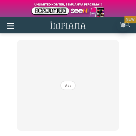
NEW
Ads
Login
|
Register
Buletin
Inspirasi
Bilik Air