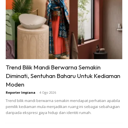
masih membenarkan cahaya semula jadi masuk dari
bawah.
Ads
Trend Bilik Mandi Berwarna Semakin
Diminati, Sentuhan Baharu Untuk Kediaman
Moden
Reporter Impiana
-
4 Ogo 2026
Trend bilik mandi berwarna semakin mendapat perhatian apabila
pemilik kediaman mula menjadikan ruang ini sebagai sebahagian
Ia tersedia dalam pelbagai bahan dan gaya. Jadi, anda
daripada ekspresi gaya hidup dan identiti rumah.
boleh memilih yang paling sesuai dengan keperluan dan
hiasan anda.