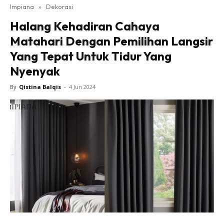
Impiana
»
Dekorasi
Bilik Tidur
Halang Kehadiran Cahaya
Ruang Makan
Matahari Dengan Pemilihan Langsir
Ruang Tamu
Yang Tepat Untuk Tidur Yang
Direktori
Nyenyak
Interior Design
Landskap
By
Qistina Balqis
-
4 Jun 2024
DIY
Bilik Air
Bilik Tidur
Dapur
Ruang Makan
Make Over
Bilik Air
Bilik Tidur
Dapur