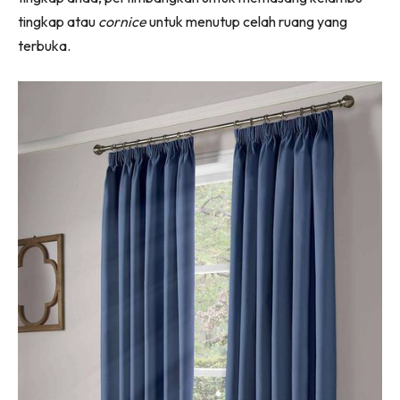
Ilham Impiana 360
tingkap atau
cornice
untuk menutup celah ruang yang
Ilham Impiana Inspirasi Selebriti
terbuka.
Impiana TV
Casa Impiana
Impiana MakeOver
Lahar Dekor
Sembang Dekor
Sembang Laman
Tip Impiana
Tip Laman
Hub Ideaktiv