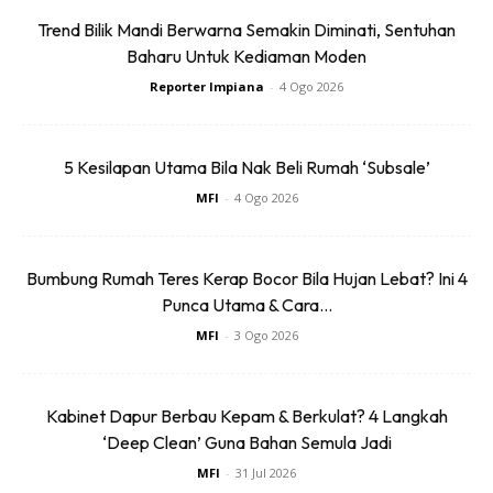
Trend Bilik Mandi Berwarna Semakin Diminati, Sentuhan
Penyelesaian kreatif lain ialah menggunakan batang
Baharu Untuk Kediaman Moden
penegang dan fabrik ringan seperti selendang atau panel
Reporter Impiana
-
4 Ogo 2026
langsir untuk mencipta kelambu sementara.
5 Kesilapan Utama Bila Nak Beli Rumah ‘Subsale’
MFI
-
4 Ogo 2026
Bumbung Rumah Teres Kerap Bocor Bila Hujan Lebat? Ini 4
Punca Utama & Cara...
MFI
-
3 Ogo 2026
Kabinet Dapur Berbau Kepam & Berkulat? 4 Langkah
‘Deep Clean’ Guna Bahan Semula Jadi
MFI
-
31 Jul 2026