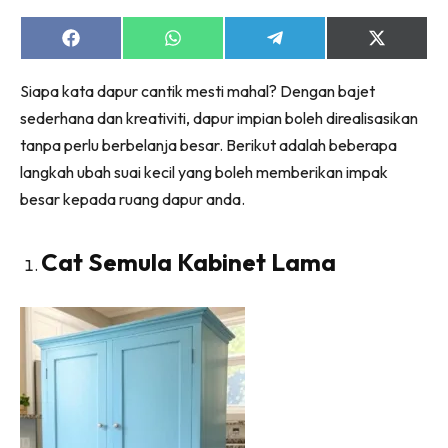
Ruang Makan
Ruang Tamu
Share
Share
Share
Share
on
on
on
on
Menarik Lagi
Facebook
WhatsApp
Telegram
X
Siapa kata dapur cantik mesti mahal? Dengan bajet
(Twitter)
Casa Impiana
sederhana dan kreativiti, dapur impian boleh direalisasikan
Impiana Makeover
tanpa perlu berbelanja besar. Berikut adalah beberapa
Makeover Ruang Selebriti
langkah ubah suai kecil yang boleh memberikan impak
Destinasi
besar kepada ruang dapur anda.
Hotel
Kafe
Cat Semula Kabinet Lama
Hartanah
High Rise
Landed
Video
Beli Di Mana
Buat Sendiri
Ilham Impiana