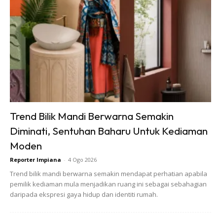
Ads
Pelekat vinyl dengan corak menarik boleh digunakan
sebagai ‘backsplash’ untuk menambah elemen visual tanpa
Trend Bilik Mandi Berwarna Semakin
perlu jubin sebenar. Ia mudah dipasang dan ditanggalkan.
Diminati, Sentuhan Baharu Untuk Kediaman
Moden
Pasang Rak Terbuka
Reporter Impiana
-
4 Ogo 2026
Trend bilik mandi berwarna semakin mendapat perhatian apabila
pemilik kediaman mula menjadikan ruang ini sebagai sebahagian
daripada ekspresi gaya hidup dan identiti rumah.