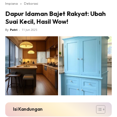
Impiana
»
Dekorasi
Bilik Tidur
Dapur Idaman Bajet Rakyat: Ubah
Ruang Makan
Suai Kecil, Hasil Wow!
Ruang Tamu
Direktori
By
Putri
-
11 Jun 2025
Interior Design
Landskap
DIY
Bilik Air
Bilik Tidur
Dapur
Ruang Makan
Make Over
Bilik Air
Bilik Tidur
Isi Kandungan
Dapur