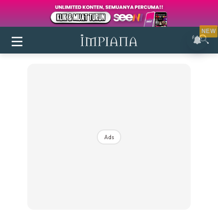
NEW
Ads
Login
|
Register
Buletin
Inspirasi
Bilik Air