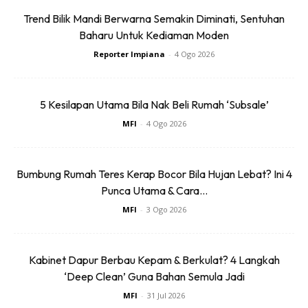
Trend Bilik Mandi Berwarna Semakin Diminati, Sentuhan
Baharu Untuk Kediaman Moden
Reporter Impiana
-
4 Ogo 2026
Rak terbuka bukan sahaja menjimatkan ruang tetapi juga
memudahkan akses kepada peralatan dapur harian. Susun
5 Kesilapan Utama Bila Nak Beli Rumah ‘Subsale’
dengan kemas untuk mengekalkan estetika.
MFI
-
4 Ogo 2026
Pencahayaan Tambahan
Bumbung Rumah Teres Kerap Bocor Bila Hujan Lebat? Ini 4
Punca Utama & Cara...
MFI
-
3 Ogo 2026
Kabinet Dapur Berbau Kepam & Berkulat? 4 Langkah
‘Deep Clean’ Guna Bahan Semula Jadi
MFI
-
31 Jul 2026