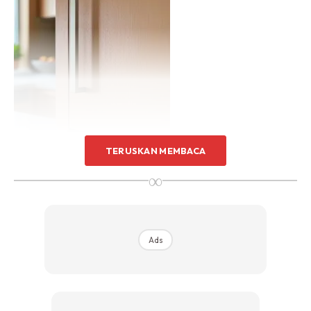
Sentuhan Midas penuh kemewahan dan elegant
untuk kediaman anda.
Rahsia dari IMPIANA, download sekarang di
KLIK DI SEENI
TERUSKAN MEMBACA
∞
Pemegang kabinet yang baru boleh mengubah penampilan
keseluruhan dapur. Pilih reka bentuk moden atau klasik
mengikut tema dapur anda.
Ads
Gunakan Pelekat Vinyl untuk
‘Backsplash’