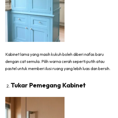
Ilham Impiana 360
Ilham Impiana Inspirasi Selebriti
Impiana TV
Casa Impiana
Impiana MakeOver
Lahar Dekor
Sembang Dekor
Kabinet lama yang masih kukuh boleh diberi nafas baru
Sembang Laman
dengan cat semula. Pilih warna cerah seperti putih atau
Tip Impiana
pastel untuk memberi ilusi ruang yang lebih luas dan bersih.
Tip Laman
Tukar Pemegang Kabinet
Hub Ideaktiv