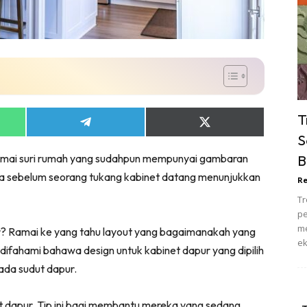
ik Tidur
pur
ang Makan
ver
ik Air
ik Tidur
T
Share
Share
pur
on
on
S
ang Makan
App
Telegram
X
 Ramai suri rumah yang sudahpun mempunyai gambaran
B
(Twitter)
ang Tamu
a sebelum seorang tukang kabinet datang menunjukkan
Re
 Lagi
Tr
sa Impiana
pe
piana Makeover
me
r? Ramai ke yang tahu layout yang bagaimanakah yang
ek
keover Ruang Selebriti
ifahami bahawa design untuk kabinet dapur yang dipilih
stinasi
ada sudut dapur.
Hotel
Kafe
t dapur. Tip ini bagi membantu mereka yang sedang