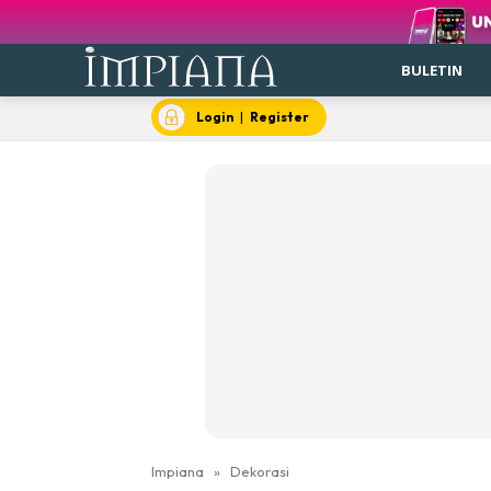
BULETIN
Login
|
Register
Impiana
»
Dekorasi