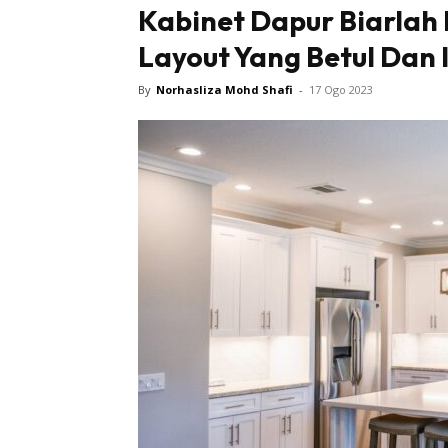
Kabinet Dapur Biarlah 
Layout Yang Betul Dan 
By
Norhasliza Mohd Shafi
-
17 Ogo 2023
Buletin
Inspiras
Bil
Bil
Ru
Ru
Direkto
In
La
DIY
Bil