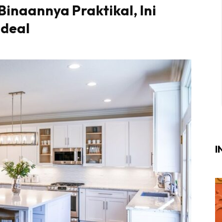
Binaannya Praktikal, Ini
Login
|
Register
Ideal
i
ik Air
ik Tidur
ang Makan
ang Tamu
I
ri
terior Design
ndskap
ik Air