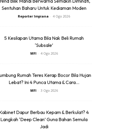
rend Bilik Mandi Berwarna Semakin Diminati,
Sentuhan Baharu Untuk Kediaman Moden
Reporter Impiana
-
4 Ogo 2026
5 Kesilapan Utama Bila Nak Beli Rumah
‘Subsale’
MFI
-
4 Ogo 2026
umbung Rumah Teres Kerap Bocor Bila Hujan
Lebat? Ini 4 Punca Utama & Cara...
MFI
-
3 Ogo 2026
Kabinet Dapur Berbau Kepam & Berkulat? 4
Langkah ‘Deep Clean’ Guna Bahan Semula
Jadi