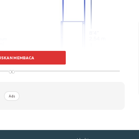
p Impiana
p Laman
Hub Ideaktiv
USKAN MEMBACA
∞
uhan Midas penuh kemewahan dan elegant untuk ked
nda.
Rahsia dari IMPIANA, download sekarang di
Ads
KLIK DI SEENI