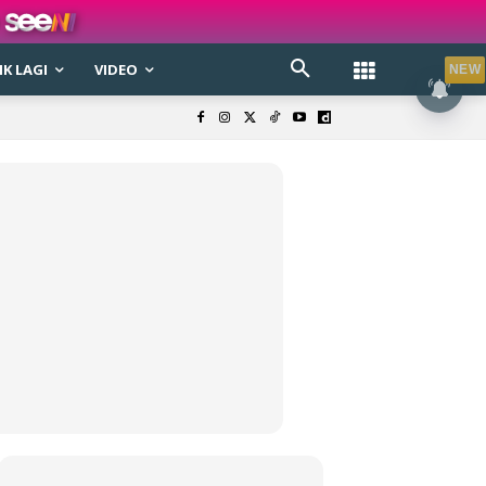
K LAGI
VIDEO
NEW