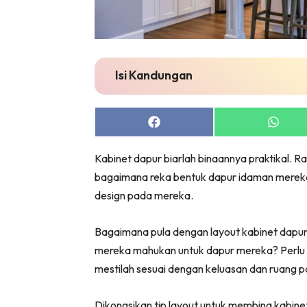
Bil
Da
Ru
Make O
Isi Kandungan
Bil
Bil
Share
Share
Da
on
on
Ru
Facebook
Whats
Kabinet dapur biarlah binaannya praktikal.
Ru
bagaimana reka bentuk dapur idaman merek
Menarik
design pada mereka.
Ca
Im
Bagaimana pula dengan layout kabinet dapu
Ma
mereka mahukan untuk dapur mereka? Perlu d
De
mestilah sesuai dengan keluasan dan ruang p
Dikongsikan tip layout untuk membina kabine