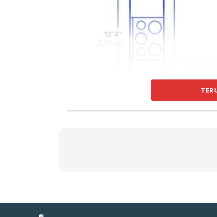
Ti
Ti
TER
Sent
a