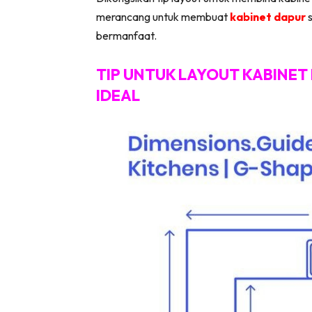
merancang untuk membuat
kabinet dapur
Ha
bermanfaat.
TIP UNTUK LAYOUT KABINET
Video
IDEAL
Be
Bu
Il
Im
La
Se
Se