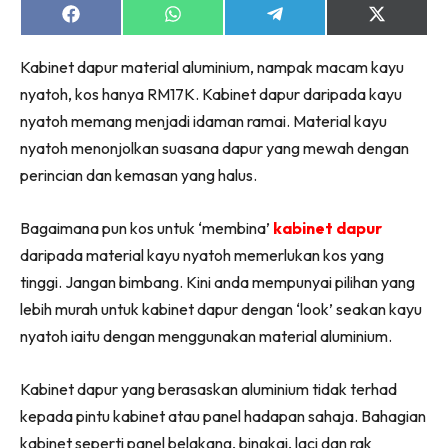
Ruang Makan
Share
Share
Share
Share
on
on
on
on
Ruang Tamu
Facebook
WhatsApp
Telegram
X
Menarik Lagi
Kabinet dapur material aluminium, nampak macam kayu
(Twitter)
Casa Impiana
nyatoh, kos hanya RM17K. Kabinet dapur daripada kayu
nyatoh memang menjadi idaman ramai. Material kayu
Impiana Makeover
nyatoh menonjolkan suasana dapur yang mewah dengan
Makeover Ruang Selebriti
perincian dan kemasan yang halus.
Destinasi
Hotel
Bagaimana pun kos untuk ‘membina’
kabinet dapur
Kafe
daripada material kayu nyatoh memerlukan kos yang
Hartanah
tinggi. Jangan bimbang. Kini anda mempunyai pilihan yang
High Rise
lebih murah untuk kabinet dapur dengan ‘look’ seakan kayu
Landed
nyatoh iaitu dengan menggunakan material aluminium.
Video
Beli Di Mana
Kabinet dapur yang berasaskan aluminium tidak terhad
Buat Sendiri
kepada pintu kabinet atau panel hadapan sahaja. Bahagian
Ilham Impiana
kabinet seperti panel belakang, bingkai, laci dan rak