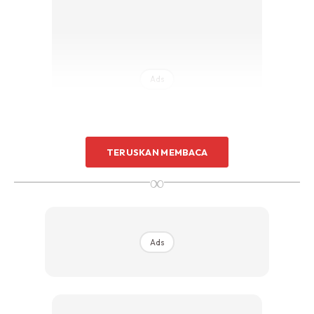
Sentuhan Midas penuh kemewahan dan elegant
untuk kediaman anda.
Rahsia dari IMPIANA, download sekarang di
Ads
KLIK DI SEENI
TERUSKAN MEMBACA
∞
Ads