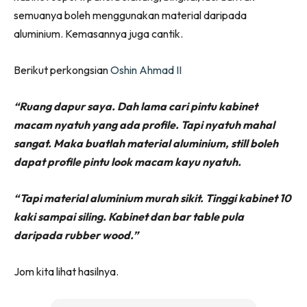
Ilham Impiana 360
semuanya boleh menggunakan material daripada
Ilham Impiana Inspirasi Selebriti
aluminium. Kemasannya juga cantik.
Impiana TV
Casa Impiana
Berikut perkongsian
Oshin Ahmad II
Impiana MakeOver
“Ruang dapur saya. Dah lama cari pintu kabinet
Lahar Dekor
macam nyatuh yang ada profile. Tapi nyatuh mahal
Sembang Dekor
sangat. Maka buatlah material aluminium, still boleh
Sembang Laman
dapat profile pintu look macam kayu nyatuh.
Tip Impiana
Tip Laman
“Tapi material aluminium murah sikit. Tinggi kabinet 10
kaki sampai siling. Kabinet dan bar table pula
daripada rubber wood.”
Hub Ideaktiv
Jom kita lihat hasilnya.