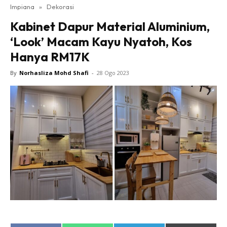
Impiana
»
Dekorasi
Bilik Tidur
Kabinet Dapur Material Aluminium,
Ruang Makan
‘Look’ Macam Kayu Nyatoh, Kos
Ruang Tamu
Hanya RM17K
Direktori
Interior Design
By
Norhasliza Mohd Shafi
-
28 Ogo 2023
Landskap
DIY
Bilik Air
Bilik Tidur
Dapur
Ruang Makan
Make Over
Bilik Air
Bilik Tidur
Dapur