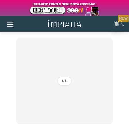
NEW
Ads
Login
|
Register
Buletin
Inspirasi
Bilik Air