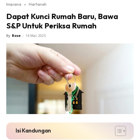
Impiana
»
Hartanah
Bilik Tidur
Dapat Kunci Rumah Baru, Bawa
Ruang Makan
S&P Untuk Periksa Rumah
Ruang Tamu
Direktori
By
Rose
-
14 Mac 2025
Interior Design
Landskap
DIY
Bilik Air
Bilik Tidur
Dapur
Ruang Makan
Make Over
Bilik Air
Bilik Tidur
Isi Kandungan
Dapur