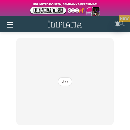
NEW
Ads
Login
|
Register
Buletin
Inspirasi
Bilik Air