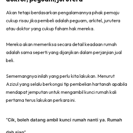
Ilham Impiana 360
Akan tetapi berdasarkan pengalamannya pihak pemaju
Ilham Impiana Inspirasi Selebriti
cukup risau jika pembeli adalah peguam, arkitel, jurutera
Impiana TV
atau doktor yang cukup faham hak mereka.
Casa Impiana
Impiana MakeOver
Mereka akan memeriksa secara detail keadaan rumah
Lahar Dekor
adalah sama seperti yang dijanjikan dalam perjanjian jual
Sembang Dekor
beli.
Sembang Laman
Tip Impiana
Sememangnya inilah yang perlu kita lakukan. Menurut
Tip Laman
Azizul yang selalu berkongsi tip pembelian hartanah apabila
mendapat jemputan untuk mengambil kunci rumah kali
pertama terus lakukan perkara ini.
Hub Ideaktiv
“Cik, boleh datang ambil kunci rumah nanti ya. Rumah
dah siap”.