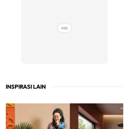
laju.
Ads
Ads
INSPIRASI LAIN
“Dia tutup dan tak benarkan kami masuk rumah dan tak
mahu tandatangan terima kunci”.
“Fuhhhh, dia mengamuk kat opis”