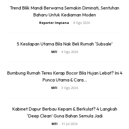
Trend Bilik Mandi Berwarna Semakin Diminati, Sentuhan
Baharu Untuk Kediaman Moden
Reporter Impiana
-
4 Ogo 2026
5 Kesilapan Utama Bila Nak Beli Rumah ‘Subsale’
Ads
MFI
-
4 Ogo 2026
Bumbung Rumah Teres Kerap Bocor Bila Hujan Lebat? Ini 4
Punca Utama & Cara...
MFI
-
3 Ogo 2026
2. Dalamnya ada pelan bangunan dan sekyen kediaman
rumah. Belajar buat semakan.
Kabinet Dapur Berbau Kepam & Berkulat? 4 Langkah
‘Deep Clean’ Guna Bahan Semula Jadi
3. Betul atau tidak bentuk pelan kediaman yang kita dapat.
Pernah berlaku pelan dapat unit 3 bilik, kediamannya 2 bilik.
MFI
-
31 Jul 2026