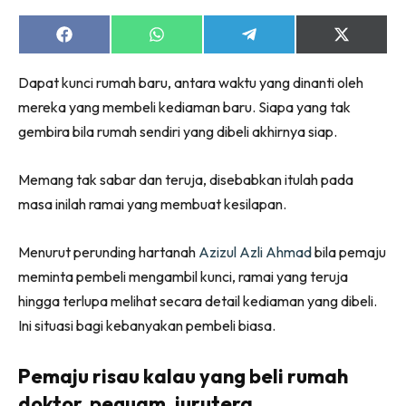
Ruang Makan
Ruang Tamu
Share
Share
Share
Share
on
on
on
on
Menarik Lagi
Facebook
WhatsApp
Telegram
X
Dapat kunci rumah baru, antara waktu yang dinanti oleh
(Twitter)
Casa Impiana
mereka yang membeli kediaman baru. Siapa yang tak
Impiana Makeover
gembira bila rumah sendiri yang dibeli akhirnya siap.
Makeover Ruang Selebriti
Destinasi
Memang tak sabar dan teruja, disebabkan itulah pada
Hotel
masa inilah ramai yang membuat kesilapan.
Kafe
Hartanah
Menurut perunding hartanah
Azizul Azli Ahmad
bila pemaju
High Rise
meminta pembeli mengambil kunci, ramai yang teruja
Landed
hingga terlupa melihat secara detail kediaman yang dibeli.
Video
Ini situasi bagi kebanyakan pembeli biasa.
Beli Di Mana
Buat Sendiri
Pemaju ri
sau kalau yang beli rumah
Ilham Impiana
doktor, peguam, jurutera