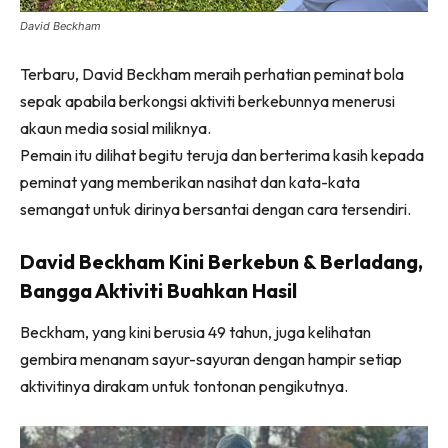
Ilham Impiana 360
David Beckham
Ilham Impiana Inspirasi Selebriti
Impiana TV
Terbaru, David Beckham meraih perhatian peminat bola
sepak apabila berkongsi aktiviti berkebunnya menerusi
Casa Impiana
akaun media sosial miliknya.
Impiana MakeOver
Pemain itu dilihat begitu teruja dan berterima kasih kepada
Lahar Dekor
peminat yang memberikan nasihat dan kata-kata
Sembang Dekor
semangat untuk dirinya bersantai dengan cara tersendiri.
Sembang Laman
Tip Impiana
David Beckham Kini Berkebun & Berladang,
Tip Laman
Bangga Aktiviti Buahkan Hasil
Beckham, yang kini berusia 49 tahun, juga kelihatan
Hub Ideaktiv
gembira menanam sayur-sayuran dengan hampir setiap
aktivitinya dirakam untuk tontonan pengikutnya.