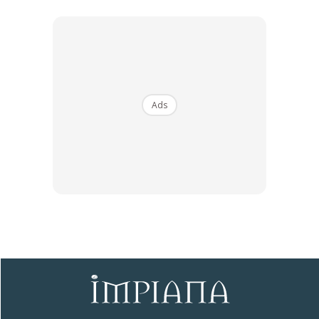
Ads
Sementara itu, peminat ikon bola sepak tersebut
berseloroh ingin menjadi seperti ayam ternakannya kerana
berasa bertuah dipelihara oleh bintang bola sepak dunia.
Ads