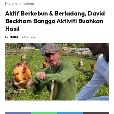
Impiana
»
Laman
Bilik Tidur
Aktif Berkebun & Berladang, David
Ruang Makan
Beckham Bangga Aktiviti Buahkan
Ruang Tamu
Hasil
Direktori
Interior Design
By
Nana
-
28 Jun 2024
Landskap
DIY
Bilik Air
Bilik Tidur
Dapur
Ruang Makan
Make Over
Bilik Air
Bilik Tidur
Dapur