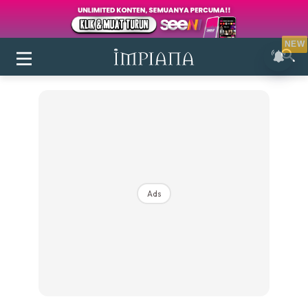
NEW
Ads
Login
|
Register
Buletin
Inspirasi
Bilik Air