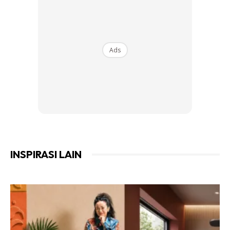
“Nampaknya Victoria Beckham akan mempunyai
bekalan bawang yang cukup untuk makan tengahari dan
malam beberapa minggu ini,”
katanya.
Ads
INSPIRASI LAIN