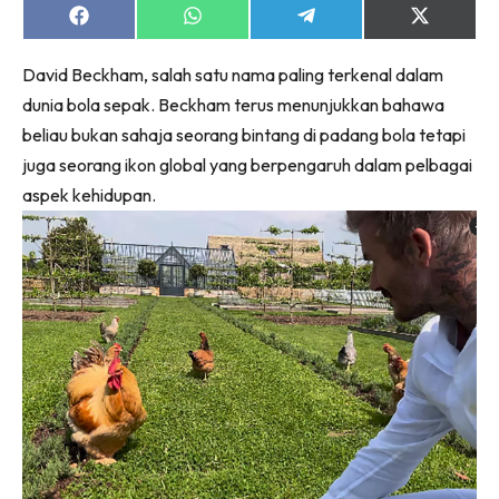
Ruang Makan
Share
Share
Share
Share
on
on
on
on
Ruang Tamu
Facebook
WhatsApp
Telegram
X
Menarik Lagi
David Beckham, salah satu nama paling terkenal dalam
(Twitter)
Casa Impiana
dunia bola sepak. Beckham terus menunjukkan bahawa
beliau bukan sahaja seorang bintang di padang bola tetapi
Impiana Makeover
juga seorang ikon global yang berpengaruh dalam pelbagai
Makeover Ruang Selebriti
aspek kehidupan.
Destinasi
Hotel
Kafe
Hartanah
High Rise
Landed
Video
Beli Di Mana
Buat Sendiri
Ilham Impiana