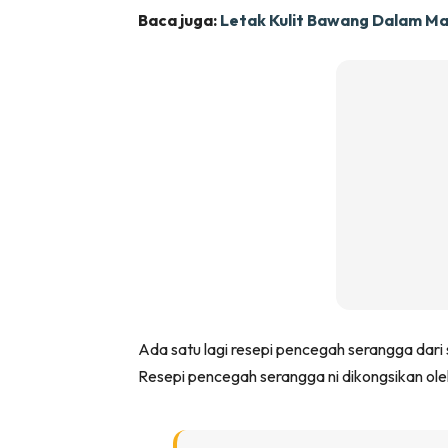
Baca juga:
Letak Kulit Bawang Dalam Ma
Ha
Video
Be
Bu
Il
Im
Ada satu lagi resepi pencegah serangga dari s
La
Resepi pencegah serangga ni dikongsikan ole
Se
Se