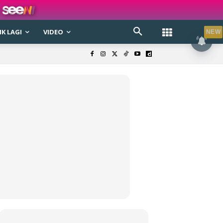
K LAGI
VIDEO
NEW