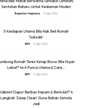
rend Bilik Mandi Berwarna Semakin Diminati,
Sentuhan Baharu Untuk Kediaman Moden
Reporter Impiana
-
4 Ogo 2026
5 Kesilapan Utama Bila Nak Beli Rumah
‘Subsale’
MFI
-
4 Ogo 2026
umbung Rumah Teres Kerap Bocor Bila Hujan
Lebat? Ini 4 Punca Utama & Cara...
MFI
-
3 Ogo 2026
Kabinet Dapur Berbau Kepam & Berkulat? 4
Langkah ‘Deep Clean’ Guna Bahan Semula
Jadi