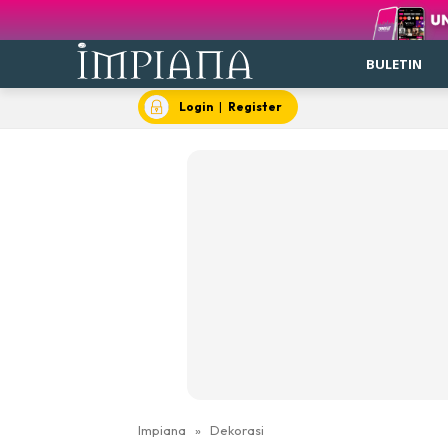
BULETIN
Login
|
Register
Impiana
»
Dekorasi