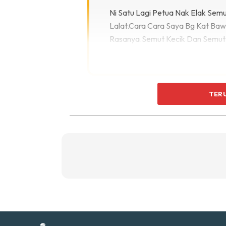
Ti
Ni Satu Lagi Petua Nak Elak Semu
Ti
Lalat.Cara Cara Saya Bg Kat Baw
Rasanya.Semut Kecik Dan Semut
TER
Baca juga:
Tanam Tomato Guna Baja Kuli
Sent
a