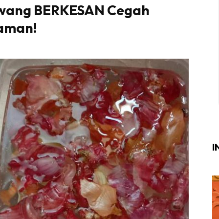
awang BERKESAN Cegah
Login
|
Register
aman!
i
ik Air
ik Tidur
ang Makan
ang Tamu
I
ri
terior Design
ndskap
ik Air