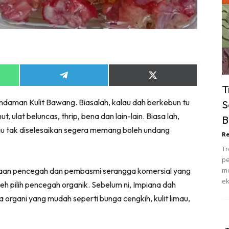
ik Tidur
pur
ang Makan
ver
ik Air
Share
Share
ik Tidur
on
on
T
App
Telegram
X
pur
daman Kulit Bawang. Biasalah, kalau dah berkebun tu
S
(Twitter)
ang Makan
 ulat beluncas, thrip, bena dan lain-lain. Biasa lah,
B
ang Tamu
lau tak diselesaikan segera memang boleh undang
Re
 Lagi
Tr
sa Impiana
pe
piana Makeover
unaan pencegah dan pembasmi serangga komersial yang
me
ek
keover Ruang Selebriti
h pilih pencegah organik. Sebelum ni, Impiana dah
stinasi
organi yang mudah seperti bunga cengkih, kulit limau,
Hotel
Kafe