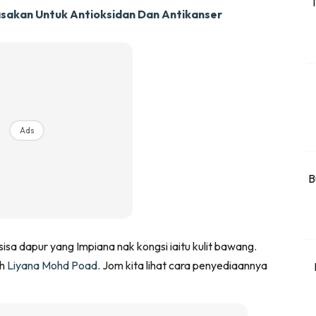
T
sakan Untuk Antioksidan Dan Antikanser
rtanah
High Rise
Landed
li Di Mana
at Sendiri
Ads
ham Impiana
Ilham Impiana 360
Ilham Impiana Inspirasi Selebriti
B
piana TV
Casa Impiana
Impiana MakeOver
isa dapur yang Impiana nak kongsi iaitu kulit bawang.
har Dekor
h
Liyana Mohd Poad
. Jom kita lihat cara penyediaannya
mbang Dekor
mbang Laman