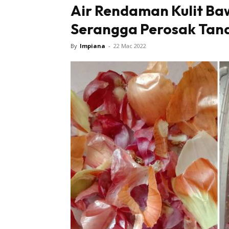
Air Rendaman Kulit B
Serangga Perosak Tan
By
Impiana
-
22 Mac 2022
Buletin
Inspiras
Bil
Bil
Ru
Ru
Direkto
In
La
DIY
Bil