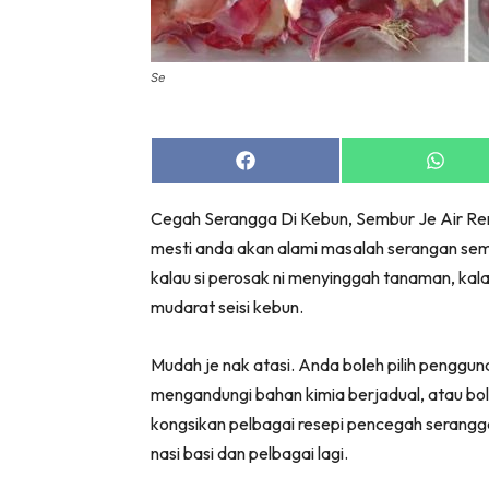
Bil
Da
Ru
Se
Make O
Bil
Share
Share
Bil
on
on
Facebook
Whats
Da
Cegah Serangga Di Kebun, Sembur Je Air Ren
Ru
mesti anda akan alami masalah serangan semut,
Ru
kalau si perosak ni menyinggah tanaman, ka
Menarik
mudarat seisi kebun.
Ca
Im
Mudah je nak atasi. Anda boleh pilih pengg
Ma
mengandungi bahan kimia berjadual, atau bole
De
kongsikan pelbagai resepi pencegah serangga 
nasi basi dan pelbagai lagi.