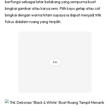
berfungsi sebagai latar belakang yang sempurna buat
Ilham Impiana 360
bingkai gambar atau karya seni. Pilih kayu gelap atau cat
Ilham Impiana Inspirasi Selebriti
bingkai dengan warna hitam supaya ia dapat menjadi titik
Impiana TV
fokus didalam ruang yang terpilih.
Casa Impiana
Impiana MakeOver
Lahar Dekor
Sembang Dekor
Sembang Laman
Tip Impiana
Ads
Tip Laman
Hub Ideaktiv