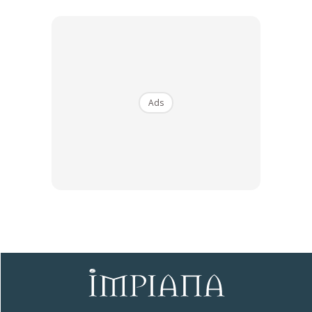
Gunakan hitam dan putih sahaja atau dengan warna
accent
yang lain untuk mewujudkan gaya klasik yang santai. Untuk
menambah kesan dramatik dan seni hias yang
menakjubkan, letakkan satu titik fokus seperti cermin besar
dengan bingkai keemasan pada ruang yang kecil supaya
Ads
kelihatan luas ditambah pula dengan lampu meja yang
penuh karakter.
Sentuhan Midas penuh kemewahan dan elegant
untuk kediaman anda.
Rahsia dari IMPIANA, download sekarang di