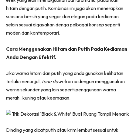
efek yang lebih menakjubkan dan dramatik, padankan
Ruang Makan
hitam dengan putih. Kombinasi ini juga akan menerapkan
Ruang Tamu
suasana bersih yang segar dan elegan pada kediaman
Menarik Lagi
selain sesuai digayakan denga pelbagai konsep seperti
Casa Impiana
moden dan kontemporari.
Impiana Makeover
Makeover Ruang Selebriti
Cara Menggunakan Hitam dan Putih Pada Kediaman
Destinasi
Anda Dengan Efektif.
Hotel
Kafe
Jika warna hitam dan putih yang anda gunakan kelihatan
Hartanah
terlalu menonjol,
tone down
kan ia dengan menggunakan
High Rise
warna sekunder yang lain seperti penggunaan warna
Landed
merah , kuning atau keemasan.
Video
Beli Di Mana
Buat Sendiri
Dinding yang dicat putih atau krim lembut sesuai untuk
Ilham Impiana