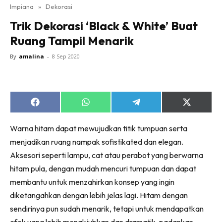
Impiana
»
Dekorasi
Bilik Tidur
Trik Dekorasi ‘Black & White’ Buat
Ruang Makan
Ruang Tampil Menarik
Ruang Tamu
Direktori
By
amalina
-
8 Sep 2020
Interior Design
Landskap
DIY
Share
Share
Share
Share
Bilik Air
on
on
on
on
Facebook
WhatsApp
Telegram
X
Bilik Tidur
Warna hitam dapat mewujudkan titik tumpuan serta
(Twitter)
Dapur
menjadikan ruang nampak sofistikated dan elegan.
Aksesori seperti lampu, cat atau perabot yang berwarna
Ruang Makan
hitam pula, dengan mudah mencuri tumpuan dan dapat
Make Over
membantu untuk menzahirkan konsep yang ingin
Bilik Air
diketangahkan dengan lebih jelas lagi. Hitam dengan
Bilik Tidur
sendirinya pun sudah menarik, tetapi untuk mendapatkan
Dapur