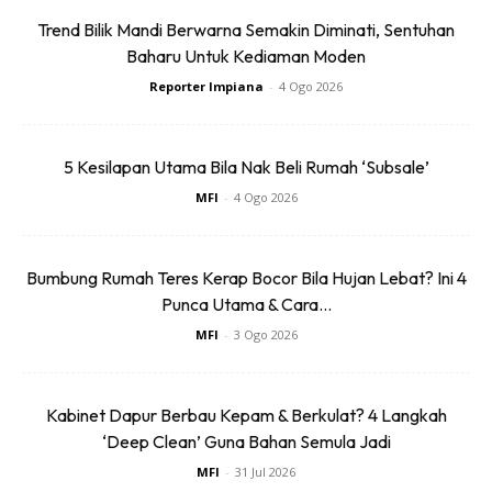
Trend Bilik Mandi Berwarna Semakin Diminati, Sentuhan
Baharu Untuk Kediaman Moden
Reporter Impiana
-
4 Ogo 2026
5 Kesilapan Utama Bila Nak Beli Rumah ‘Subsale’
SHOPEE MY
SHOPEE MY
MFI
-
4 Ogo 2026
Baseus BH1 Lite
Amgras Stroller
80H Playtime
Baby Portable Mini
Wireless
Fan Rechargeable
Bumbung Rumah Teres Kerap Bocor Bila Hujan Lebat? Ini 4
RM74.06
RM58.4
RM80.5
RM101.47
Headphone
9 L...
Punca Utama & Cara...
Bluetoo...
Buy Now
Buy Now
MFI
-
3 Ogo 2026
1
/
5
❮
❯
Kabinet Dapur Berbau Kepam & Berkulat? 4 Langkah
‘Deep Clean’ Guna Bahan Semula Jadi
MFI
-
31 Jul 2026