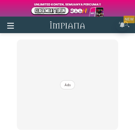
NEW
Ads
Login
|
Register
Buletin
Inspirasi
Bilik Air