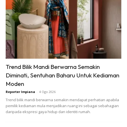
Ads
Gunakan aksesori besi hitam sebagai pelengkap pada
Trend Bilik Mandi Berwarna Semakin
ruang yang dicat putih polos serta dipadankan dengan sofa
Diminati, Sentuhan Baharu Untuk Kediaman
kelabu. Ruang akan nampak lebih
cosy
dan selesa apabila
Moden
warna hitam dan putih bergabung dengan lantai kayu, selain
warna hijau dari pokok yang mendatangkan suasana segar
Reporter Impiana
-
4 Ogo 2026
pada ruang tamu anda.
Trend bilik mandi berwarna semakin mendapat perhatian apabila
pemilik kediaman mula menjadikan ruang ini sebagai sebahagian
daripada ekspresi gaya hidup dan identiti rumah.
Anda mungkin berminat dengan