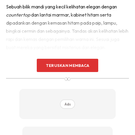
Sebuah bilik mandi yang kecil kelihatan elegan dengan
Sentuhan Midas penuh kemewahan dan elegant
untuk kediaman anda.
countertop
dan lantai marmar, kabinet hitam serta
Rahsia dari IMPIANA, download sekarang di
dipadankan dengan kemasan hitam pada paip, lampu,
bingkai cermin dan sebagainya. Tandas akan kelihatan lebih
KLIK DI SEENI
rapi dan kemas dengan pemilihan warna ini. Sesuai juga
buat mereka yang bersifat misterius dan elegan.
TERUSKAN MEMBACA
∞
Ads
Ads