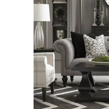
Ha
Video
Be
Bu
Il
Im
La
Se
Se