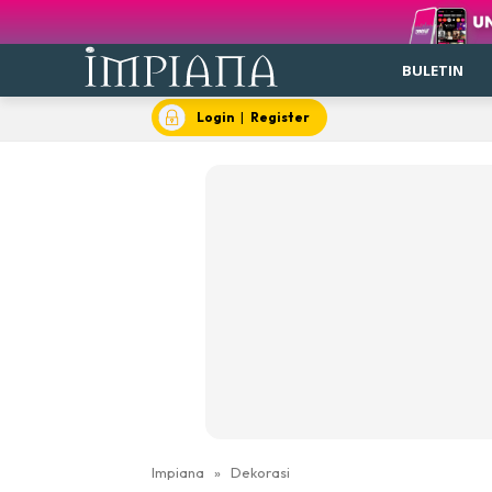
BULETIN
Login
|
Register
Impiana
»
Dekorasi