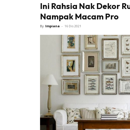
Ini Rahsia Nak Dekor
Nampak Macam Pro
By
Impiana
-
16 Dis 2021
Buletin
Inspiras
Bil
Bil
Ru
Ru
Direkto
In
La
DIY
Bil