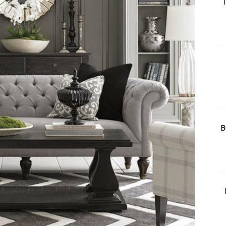
T
rtanah
High Rise
Landed
li Di Mana
at Sendiri
ham Impiana
Ilham Impiana 360
Ilham Impiana Inspirasi Selebriti
B
piana TV
Casa Impiana
Impiana MakeOver
har Dekor
mbang Dekor
mbang Laman