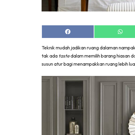
Bil
Da
Ru
Make O
Share
Share
on
on
Bil
Facebook
Whats
Teknik mudah jadikan ruang dalaman nampak 
Bil
tak ada
taste
dalam memilih barang hiasan d
Da
susun atur bagi menampakkan ruang lebih luas
Ru
Ru
Menarik
Ca
Im
Ma
De