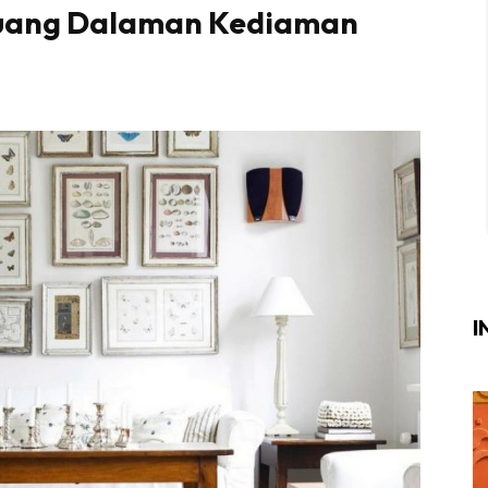
 Ruang Dalaman Kediaman
Login
|
Register
i
ik Air
ik Tidur
ang Makan
ang Tamu
I
ri
terior Design
ndskap
ik Air