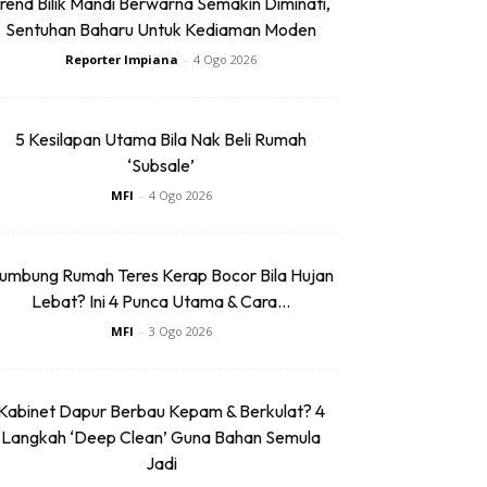
rend Bilik Mandi Berwarna Semakin Diminati,
Sentuhan Baharu Untuk Kediaman Moden
Reporter Impiana
-
4 Ogo 2026
5 Kesilapan Utama Bila Nak Beli Rumah
‘Subsale’
MFI
-
4 Ogo 2026
umbung Rumah Teres Kerap Bocor Bila Hujan
Lebat? Ini 4 Punca Utama & Cara...
MFI
-
3 Ogo 2026
Kabinet Dapur Berbau Kepam & Berkulat? 4
Langkah ‘Deep Clean’ Guna Bahan Semula
Jadi