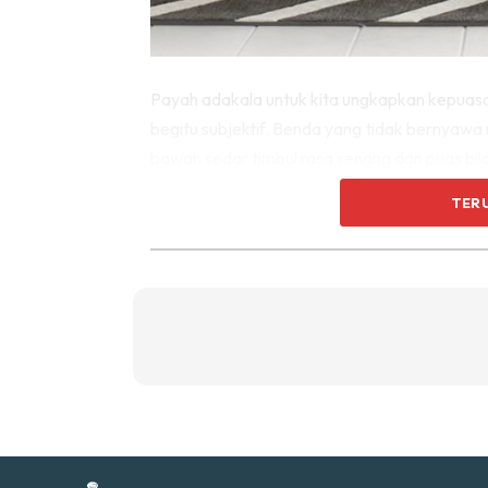
Ti
Ti
Payah adakala untuk kita ungkapkan kepuas
begitu subjektif. Benda yang tidak bernyaw
bawah sedar timbul rasa senang dan puas bi
utama di ruang tamu kediaman. Umpama temp
TER
yang dihias indah pada sekitarnya.
Sent
a