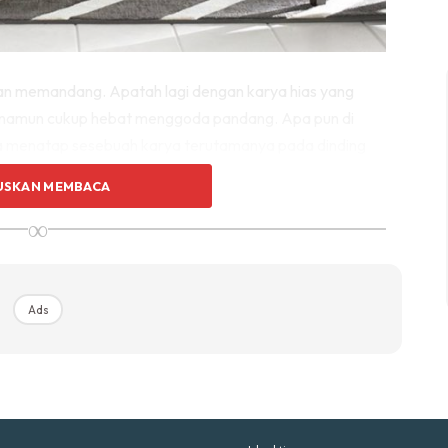
p Impiana
p Laman
an memandang. Apatah lagi dengan karya hias yang
a namun cukup hebat menggoda pandang. Apa pun di
Hub Ideaktiv
la menatap sesebuah karya terutamanya pada dinding
at bersemayam sang ratu , sofa tiga tempat duduk
USKAN MEMBACA
∞
uhan Midas penuh kemewahan dan elegant untuk ked
nda.
Rahsia dari IMPIANA, download sekarang di
Ads
KLIK DI SEENI