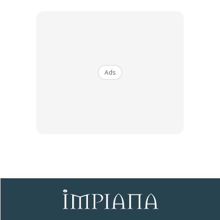
Ads
4. Menyerlahkan Keindahan Perabot &
Seni Dinding
Warna tunggal yang terlalu terang kadangkala boleh
“menenggelamkan” estetika perabot yang anda beli
dengan harga ribuan ringgit.