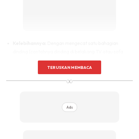
Sentuhan Midas penuh kemewahan dan elegant
untuk kediaman anda.
Rahsia dari IMPIANA, download sekarang di
KLIK DI SEENI
Kelebihannya:
Dengan mengecat satu bahagian
dinding (contohnya dinding di belakang TV atau sofa
utama) dengan warna yang lebih gelap atau berani
TERUSKAN MEMBACA
berbanding tiga dinding yang lain, anda secara
automatik mencipta
focal point
. Teknik ini menarik
∞
perhatian dan memberi struktur kepada reka bentuk
ruang.
Ads