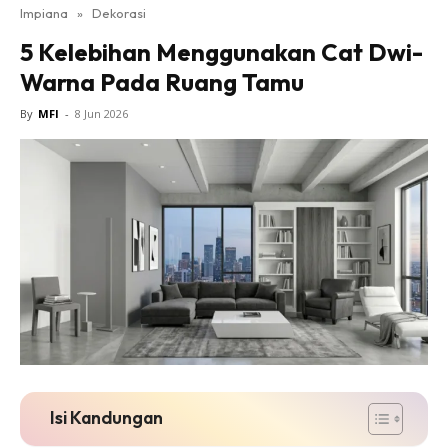
Impiana
»
Dekorasi
Bilik Tidur
5 Kelebihan Menggunakan Cat Dwi-
Ruang Makan
Warna Pada Ruang Tamu
Ruang Tamu
Direktori
By
MFI
-
8 Jun 2026
Interior Design
Landskap
DIY
Bilik Air
Bilik Tidur
Dapur
Ruang Makan
Make Over
Bilik Air
Bilik Tidur
Isi Kandungan
Dapur