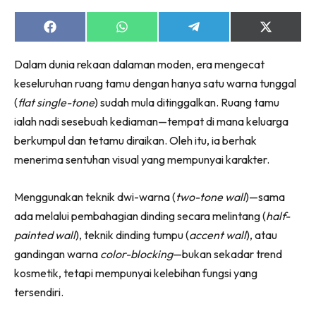
Ruang Makan
Ruang Tamu
Share
Share
Share
Share
on
on
on
on
Menarik Lagi
Facebook
WhatsApp
Telegram
X
Dalam dunia rekaan dalaman moden, era mengecat
(Twitter)
Casa Impiana
keseluruhan ruang tamu dengan hanya satu warna tunggal
Impiana Makeover
(
flat single-tone
) sudah mula ditinggalkan. Ruang tamu
Makeover Ruang Selebriti
ialah nadi sesebuah kediaman—tempat di mana keluarga
Destinasi
berkumpul dan tetamu diraikan. Oleh itu, ia berhak
Hotel
menerima sentuhan visual yang mempunyai karakter.
Kafe
Hartanah
Menggunakan teknik dwi-warna (
two-tone wall
)—sama
High Rise
ada melalui pembahagian dinding secara melintang (
half-
Landed
painted wall
), teknik dinding tumpu (
accent wall
), atau
Video
gandingan warna
color-blocking
—bukan sekadar trend
Beli Di Mana
kosmetik, tetapi mempunyai kelebihan fungsi yang
Buat Sendiri
tersendiri.
Ilham Impiana