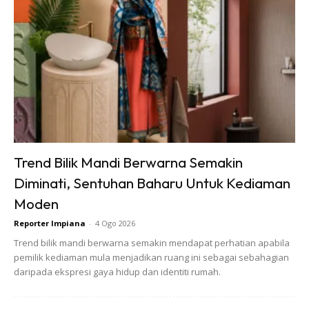
dari lantai) dengan warna yang lebih gelap dan bahagian
atasnya dengan warna putih atau cerah, siling rumah
anda secara psikologi akan kelihatan jauh lebih tinggi.
Mata dipaksa melihat ke atas, sekali gus mengurangkan
rasa claustrophobia pada ruang yang rendah.
3. Membahagikan Zon Ruang Tanpa
Dinding Pemisah (Zoning)
Trend Bilik Mandi Berwarna Semakin
Bagi rumah konsep terbuka (
open-plan concept
) yang
Diminati, Sentuhan Baharu Untuk Kediaman
menggabungkan ruang tamu dan ruang makan dalam satu
Moden
kawasan besar, mewujudkan sempadan adalah satu
Reporter Impiana
-
4 Ogo 2026
cabaran.
Trend bilik mandi berwarna semakin mendapat perhatian apabila
pemilik kediaman mula menjadikan ruang ini sebagai sebahagian
daripada ekspresi gaya hidup dan identiti rumah.