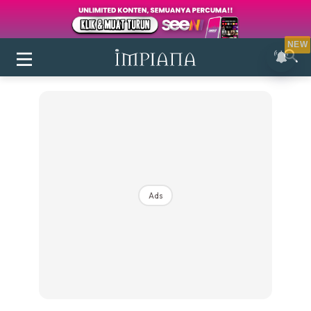
NEW
Ads
Login
|
Register
Buletin
Inspirasi
Bilik Air