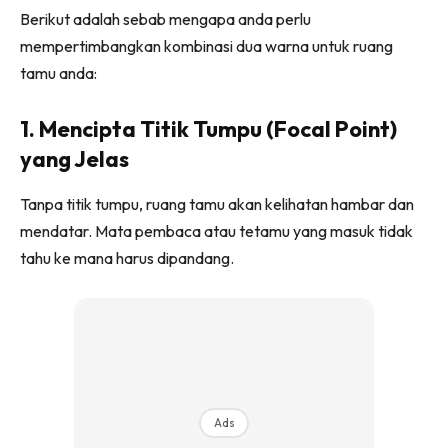
Ilham Impiana 360
Berikut adalah sebab mengapa anda perlu
Ilham Impiana Inspirasi Selebriti
mempertimbangkan kombinasi dua warna untuk ruang
tamu anda:
Impiana TV
Casa Impiana
1. Mencipta Titik Tumpu (Focal Point)
Impiana MakeOver
yang Jelas
Lahar Dekor
Sembang Dekor
Tanpa titik tumpu, ruang tamu akan kelihatan hambar dan
Sembang Laman
mendatar. Mata pembaca atau tetamu yang masuk tidak
Tip Impiana
tahu ke mana harus dipandang.
Tip Laman
Hub Ideaktiv
Ads