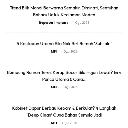
Trend Bilik Mandi Berwarna Semakin Diminati, Sentuhan
Baharu Untuk Kediaman Moden
Ads
Reporter Impiana
-
4 Ogo 2026
5 Kesilapan Utama Bila Nak Beli Rumah ‘Subsale’
MFI
-
4 Ogo 2026
Kelebihannya:
Cat dwi-warna membolehkan anda
membuat pembahagian zon (
zoning
) secara visual
Bumbung Rumah Teres Kerap Bocor Bila Hujan Lebat? Ini 4
tanpa perlu membina dinding pemisah (
partition
) fizikal
Punca Utama & Cara...
yang mahal dan mengecilkan ruang. Satu warna
MFI
-
3 Ogo 2026
digunakan untuk mendefinisikan ruang rehat/TV,
manakala satu warna lagi menandakan peralihan ke
ruang makan.
Kabinet Dapur Berbau Kepam & Berkulat? 4 Langkah
‘Deep Clean’ Guna Bahan Semula Jadi
MFI
-
31 Jul 2026