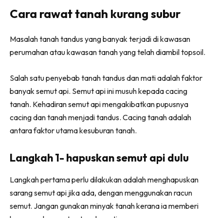
Ilham Impiana 360
Cara rawat tanah kurang subur
Ilham Impiana Inspirasi Selebriti
Impiana TV
Masalah tanah tandus yang banyak terjadi di kawasan
Casa Impiana
perumahan atau kawasan tanah yang telah diambil topsoil.
Impiana MakeOver
Lahar Dekor
Salah satu penyebab tanah tandus dan mati adalah faktor
banyak semut api. Semut api ini musuh kepada cacing
Sembang Dekor
tanah. Kehadiran semut api mengakibatkan pupusnya
Sembang Laman
cacing dan tanah menjadi tandus. Cacing tanah adalah
Tip Impiana
antara faktor utama kesuburan tanah.
Tip Laman
Langkah 1- hapuskan semut api dulu
Hub Ideaktiv
Langkah pertama perlu dilakukan adalah menghapuskan
sarang semut api jika ada, dengan menggunakan racun
semut. Jangan gunakan minyak tanah kerana ia memberi