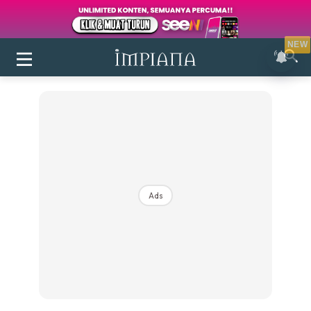
NEW
Ads
Login
|
Register
Buletin
Inspirasi
Bilik Air