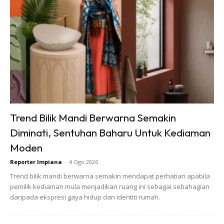
Langkah 2- Siram & gembur tanah
kurang subur
Setelah seminggu mulakan penggemburan tanah dan
siraman air. Sediakan kulit-kulit telur dan nasi basi. Biasanya
ini adalah lebihan bahan dapur kita setiap hari.
Trend Bilik Mandi Berwarna Semakin
Diminati, Sentuhan Baharu Untuk Kediaman
Moden
Reporter Impiana
-
4 Ogo 2026
Trend bilik mandi berwarna semakin mendapat perhatian apabila
pemilik kediaman mula menjadikan ruang ini sebagai sebahagian
daripada ekspresi gaya hidup dan identiti rumah.