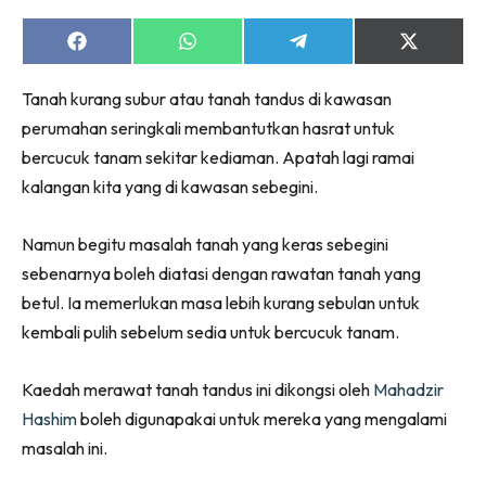
Ruang Makan
Ruang Tamu
Share
Share
Share
Share
on
on
on
on
Menarik Lagi
Facebook
WhatsApp
Telegram
X
Tanah kurang subur atau tanah tandus di kawasan
(Twitter)
Casa Impiana
perumahan seringkali membantutkan hasrat untuk
Impiana Makeover
bercucuk tanam sekitar kediaman. Apatah lagi ramai
Makeover Ruang Selebriti
kalangan kita yang di kawasan sebegini.
Destinasi
Hotel
Namun begitu masalah tanah yang keras sebegini
Kafe
sebenarnya boleh diatasi dengan rawatan tanah yang
Hartanah
betul. Ia memerlukan masa lebih kurang sebulan untuk
High Rise
kembali pulih sebelum sedia untuk bercucuk tanam.
Landed
Video
Kaedah merawat tanah tandus ini dikongsi oleh
Mahadzir
Beli Di Mana
Hashim
boleh digunapakai untuk mereka yang mengalami
Buat Sendiri
masalah ini.
Ilham Impiana