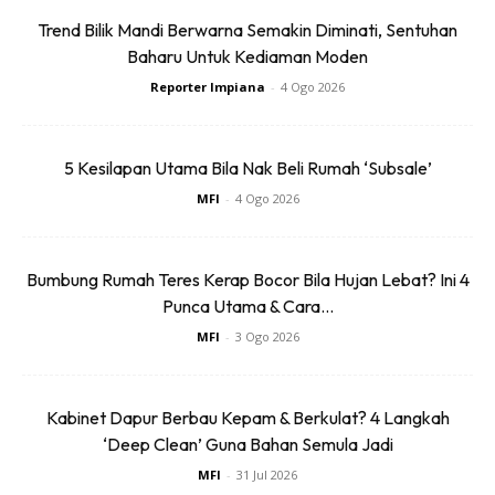
Trend Bilik Mandi Berwarna Semakin Diminati, Sentuhan
Baharu Untuk Kediaman Moden
Reporter Impiana
-
4 Ogo 2026
5 Kesilapan Utama Bila Nak Beli Rumah ‘Subsale’
MFI
-
4 Ogo 2026
Bumbung Rumah Teres Kerap Bocor Bila Hujan Lebat? Ini 4
Punca Utama & Cara...
MFI
-
3 Ogo 2026
Kabinet Dapur Berbau Kepam & Berkulat? 4 Langkah
Ads
‘Deep Clean’ Guna Bahan Semula Jadi
MFI
-
31 Jul 2026