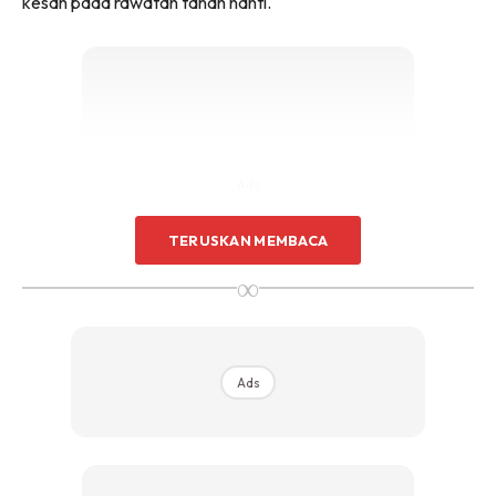
kesan pada rawatan tanah nanti.
Sentuhan Midas penuh kemewahan dan elegant
untuk kediaman anda.
Rahsia dari IMPIANA, download sekarang di
KLIK DI SEENI
Ads
TERUSKAN MEMBACA
∞
Ads