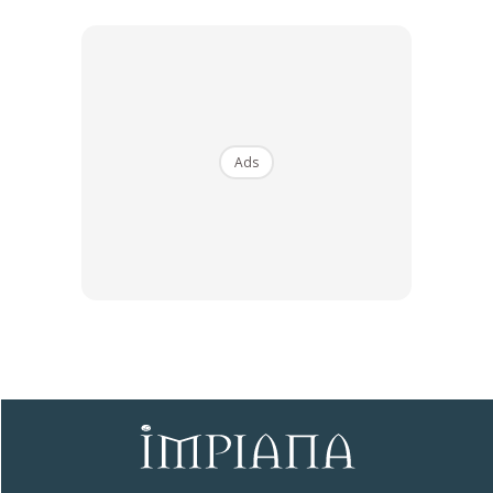
3. Penuhkan tong dengan air hujan tadi sampai penuh ke
atas dan tutup semua rumput liar.
Ads
4. Masukkan dua genggam Leaf Mold tadi dalam tong, biar
tanah itu tenggelam dalam air.
5. Tutup dan biarkan sekurang-kurangnya 2 minggu dalam
tong.
6. Lepas 2 minggu, boleh mula pakai. Lagi lama peram, baja
ini akan lagi ‘kaw’. Nak peram setahun pun takda masalah.
Awal-awal lepas peram, air baja ni memang busuk macam
bau lepas banjir, tapi makin lama, bau dia akan makin