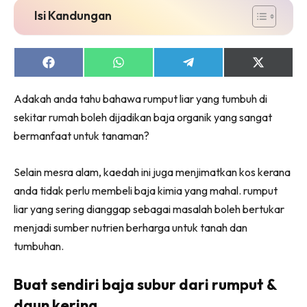
Ruang Makan
Isi Kandungan
Ruang Tamu
Menarik Lagi
Casa Impiana
Share
Share
Share
Share
on
on
on
on
Impiana Makeover
Facebook
WhatsApp
Telegram
X
Adakah anda tahu bahawa rumput liar yang tumbuh di
(Twitter)
Makeover Ruang Selebriti
sekitar rumah boleh dijadikan baja organik yang sangat
Destinasi
bermanfaat untuk tanaman?
Hotel
Kafe
Selain mesra alam, kaedah ini juga menjimatkan kos kerana
Hartanah
anda tidak perlu membeli baja kimia yang mahal. rumput
High Rise
liar yang sering dianggap sebagai masalah boleh bertukar
Landed
menjadi sumber nutrien berharga untuk tanah dan
Video
tumbuhan.
Beli Di Mana
Buat Sendiri
Buat sendiri baja subur dari rumput &
Ilham Impiana
daun kering