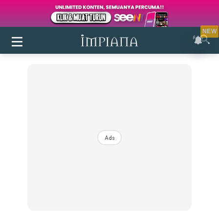
NEW
Ads
Login
|
Register
Buletin
Inspirasi
Bilik Air