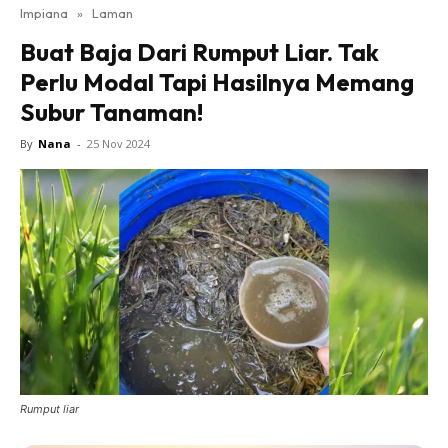
Impiana
»
Laman
Bilik Tidur
Buat Baja Dari Rumput Liar. Tak
Ruang Makan
Perlu Modal Tapi Hasilnya Memang
Ruang Tamu
Subur Tanaman!
Direktori
Interior Design
By
Nana
-
25 Nov 2024
Landskap
DIY
Bilik Air
Bilik Tidur
Dapur
Ruang Makan
Make Over
Bilik Air
Bilik Tidur
Rumput liar
Dapur