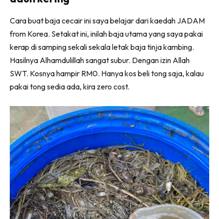
Ilham Impiana 360
Cara buat baja cecair ini saya belajar dari kaedah JADAM
Ilham Impiana Inspirasi Selebriti
from Korea. Setakat ini, inilah baja utama yang saya pakai
Impiana TV
kerap di samping sekali sekala letak baja tinja kambing.
Casa Impiana
Hasilnya Alhamdulillah sangat subur. Dengan izin Allah
Impiana MakeOver
SWT. Kosnya hampir RM0. Hanya kos beli tong saja, kalau
Lahar Dekor
pakai tong sedia ada, kira zero cost.
Sembang Dekor
Sembang Laman
Tip Impiana
Tip Laman
Hub Ideaktiv