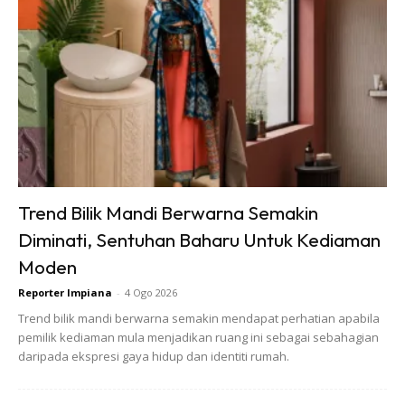
1. Ambil satu tong, jenis tong terpulang janji ada penutup.
Tong cat besar pun boleh.
2. Penuhkan 2/3 dari tong dengan rumput liar tadi.
Padatkan ke dalam tong.
Trend Bilik Mandi Berwarna Semakin
Diminati, Sentuhan Baharu Untuk Kediaman
Moden
Reporter Impiana
-
4 Ogo 2026
Trend bilik mandi berwarna semakin mendapat perhatian apabila
pemilik kediaman mula menjadikan ruang ini sebagai sebahagian
daripada ekspresi gaya hidup dan identiti rumah.