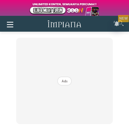
NEW
Ads
Login
|
Register
Buletin
Inspirasi
Bilik Air