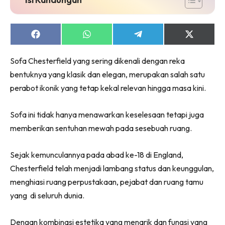
Ruang Makan
Ruang Tamu
Menarik Lagi
Share
Share
Share
Share
on
on
on
on
Casa Impiana
Facebook
WhatsApp
Telegram
X
Sofa Chesterfield yang sering dikenali dengan reka
Impiana Makeover
(Twitter)
bentuknya yang klasik dan elegan, merupakan salah satu
Makeover Ruang Selebriti
perabot ikonik yang tetap kekal relevan hingga masa kini.
Destinasi
Hotel
Sofa ini tidak hanya menawarkan keselesaan tetapi juga
Kafe
memberikan sentuhan mewah pada sesebuah ruang.
Hartanah
High Rise
Sejak kemunculannya pada abad ke-18 di England,
Landed
Chesterfield telah menjadi lambang status dan keunggulan,
Video
menghiasi ruang perpustakaan, pejabat dan ruang tamu
Beli Di Mana
yang di seluruh dunia.
Buat Sendiri
Ilham Impiana
Dengan kombinasi estetika yang menarik dan fungsi yang