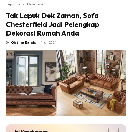
Impiana
»
Dekorasi
Bilik Tidur
Tak Lapuk Dek Zaman, Sofa
Ruang Makan
Chesterfield Jadi Pelengkap
Ruang Tamu
Dekorasi Rumah Anda
Direktori
Interior Design
By
Qistina Balqis
-
1 Jun 2024
Landskap
DIY
Bilik Air
Bilik Tidur
Dapur
Ruang Makan
Make Over
Bilik Air
Bilik Tidur
Dapur
Isi Kandungan