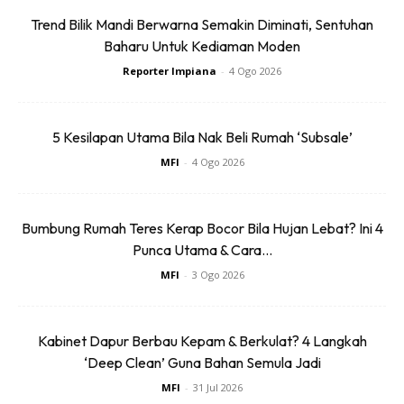
ke-18 dan mendapat namanya daripada ‘Earl of
Trend Bilik Mandi Berwarna Semakin Diminati, Sentuhan
Chesterfield’ yang memesan kerusi ini. Sejak itu, kerusi dan
Baharu Untuk Kediaman Moden
sofa Chesterfield telah menjadi simbol status dan
Reporter Impiana
-
4 Ogo 2026
kemewahan.
5 Kesilapan Utama Bila Nak Beli Rumah ‘Subsale’
MFI
-
4 Ogo 2026
Bumbung Rumah Teres Kerap Bocor Bila Hujan Lebat? Ini 4
Ads
Punca Utama & Cara...
MFI
-
3 Ogo 2026
Kabinet Dapur Berbau Kepam & Berkulat? 4 Langkah
‘Deep Clean’ Guna Bahan Semula Jadi
MFI
-
31 Jul 2026