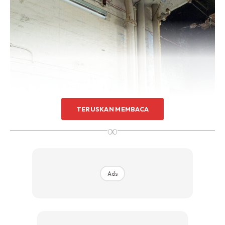
Sentuhan Midas penuh kemewahan dan elegant
untuk kediaman anda.
Rahsia dari IMPIANA, download sekarang di
KLIK DI SEENI
TERUSKAN MEMBACA
∞
Ads