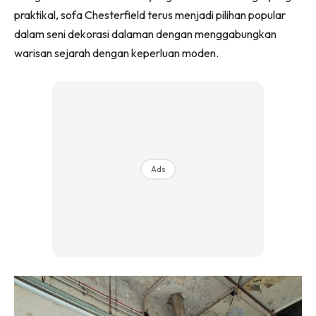
Ilham Impiana 360
praktikal, sofa Chesterfield terus menjadi pilihan popular
Ilham Impiana Inspirasi Selebriti
dalam seni dekorasi dalaman dengan menggabungkan
Impiana TV
warisan sejarah dengan keperluan moden.
Casa Impiana
Impiana MakeOver
Lahar Dekor
Sembang Dekor
Sembang Laman
Ads
Tip Impiana
Tip Laman
Hub Ideaktiv