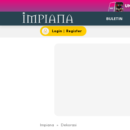
BULETIN
Login
|
Register
Impiana
»
Dekorasi