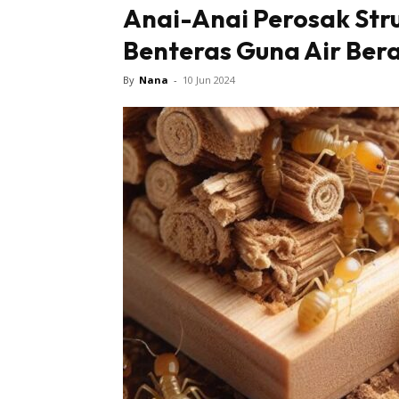
Anai-Anai Perosak Str
Benteras Guna Air Ber
By
Nana
-
10 Jun 2024
Buletin
Inspiras
Bil
Bil
Ru
Ru
Direkto
In
La
DIY
Bil