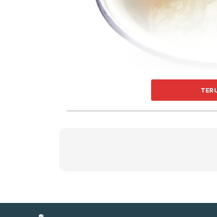
Ti
Ti
Minyak tanah
TER
Ia amat sinonim dalam mencatikkan laman te
Selain daripada menerangi malam anda, ia a
Sent
ke kayu yang menjadi bahaman koloni anai-an
a
minyak serai, lagi mujarab.