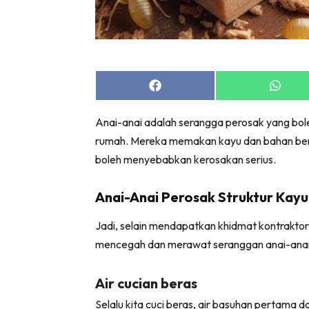
Bil
Da
Ru
Make O
Share
Share
Bil
on
on
Bil
Facebook
Whats
Anai-anai adalah serangga perosak yang bol
Da
rumah. Mereka memakan kayu dan bahan berasa
Ru
boleh menyebabkan kerosakan serius.
Ru
Menarik
Anai-Anai Perosak Struktur Kayu
Ca
Jadi, selain mendapatkan khidmat kontrakto
Im
mencegah dan merawat seranggan anai-anai
Ma
De
Air cucian beras
Selalu kita cuci beras, air basuhan pertama d