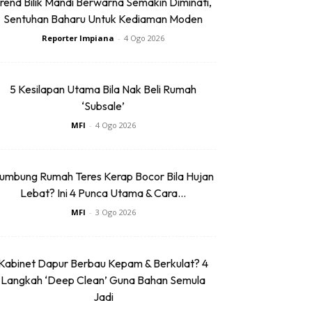
rend Bilik Mandi Berwarna Semakin Diminati,
Sentuhan Baharu Untuk Kediaman Moden
Reporter Impiana
-
4 Ogo 2026
5 Kesilapan Utama Bila Nak Beli Rumah
‘Subsale’
MFI
-
4 Ogo 2026
umbung Rumah Teres Kerap Bocor Bila Hujan
Lebat? Ini 4 Punca Utama & Cara...
MFI
-
3 Ogo 2026
Kabinet Dapur Berbau Kepam & Berkulat? 4
Langkah ‘Deep Clean’ Guna Bahan Semula
Jadi