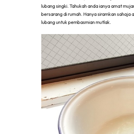
lubang singki. Tahukah anda ianya amat muja
Ha
bersarang di rumah. Hanya siramkan sahaja ai
lubang untuk pembasmian mutlak.
Video
Be
Bu
Il
Im
La
Se
Se