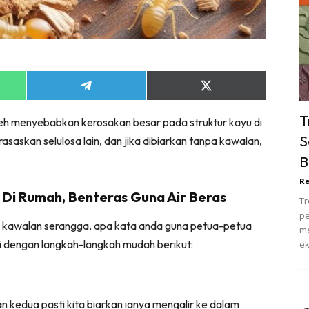
ik Tidur
pur
ang Makan
ver
Share
Share
ik Air
on
on
ik Tidur
App
Telegram
X
T
eh menyebabkan kerosakan besar pada struktur kayu di
(Twitter)
pur
S
skan selulosa lain, dan jika dibiarkan tanpa kawalan,
ang Makan
B
ang Tamu
Re
 Lagi
 Di Rumah, Benteras Guna Air Beras
Tr
sa Impiana
pe
r kawalan serangga, apa kata anda guna petua-petua
piana Makeover
me
 dengan langkah-langkah mudah berikut:
ek
keover Ruang Selebriti
stinasi
Hotel
an kedua pasti kita biarkan ianya mengalir ke dalam
Kafe