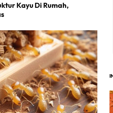
uktur Kayu Di Rumah,
Login
|
Register
as
i
ik Air
ik Tidur
ang Makan
ang Tamu
I
ri
terior Design
ndskap
ik Air