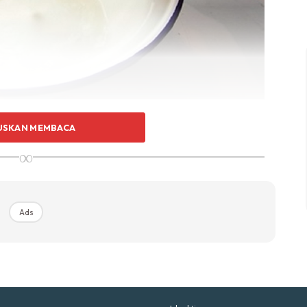
p Impiana
p Laman
Hub Ideaktiv
USKAN MEMBACA
rutamanya menjelang hari raya untuk menyalakan pelita.
∞
mat bermanfaat jika anda semburkan minyak tanah terus
uhan Midas penuh kemewahan dan elegant untuk ked
ai. Nak lagi kesan yang efektif, campurkan dengan
nda.
Rahsia dari IMPIANA, download sekarang di
Ads
KLIK DI SEENI