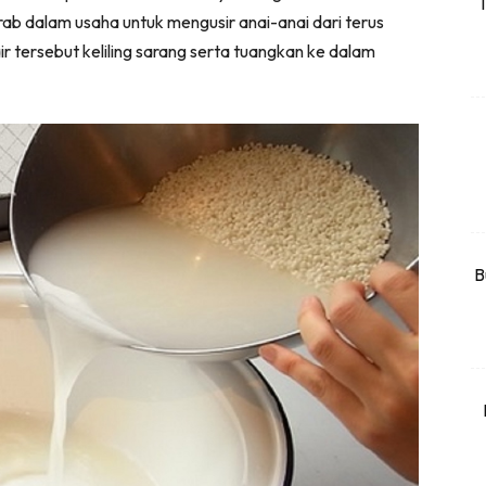
T
rab dalam usaha untuk mengusir anai-anai dari terus
rtanah
r tersebut keliling sarang serta tuangkan ke dalam
High Rise
Landed
li Di Mana
at Sendiri
ham Impiana
Ilham Impiana 360
Ilham Impiana Inspirasi Selebriti
B
piana TV
Casa Impiana
Impiana MakeOver
har Dekor
mbang Dekor
mbang Laman