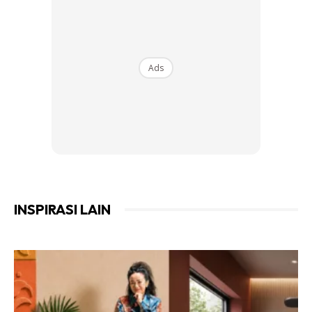
tersumbat!
Daya tolakan air yang kuat ni flush semua kotoran
dalam saluran dan takde kesan kat sinki berbanding
pakai acid or bikarbonat.
Ads
*Sedikit update, ni untuk maintenance supaya tak
tersumbat, kalau dah tersumbat kene setelkan dulu kalau
tak banjir woo.
INSPIRASI LAIN
Ads