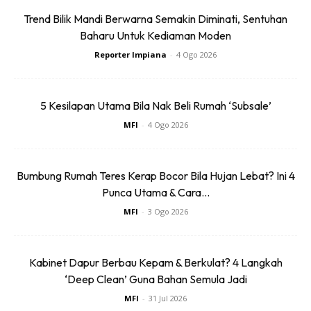
Trend Bilik Mandi Berwarna Semakin Diminati, Sentuhan
Baharu Untuk Kediaman Moden
Reporter Impiana
-
4 Ogo 2026
Ads
5 Kesilapan Utama Bila Nak Beli Rumah ‘Subsale’
MFI
-
4 Ogo 2026
Bumbung Rumah Teres Kerap Bocor Bila Hujan Lebat? Ini 4
Punca Utama & Cara...
Sumber:
Kamal Hamid
MFI
-
3 Ogo 2026
Anda mungkin berminat dengan
Kabinet Dapur Berbau Kepam & Berkulat? 4 Langkah
‘Deep Clean’ Guna Bahan Semula Jadi
MFI
-
31 Jul 2026