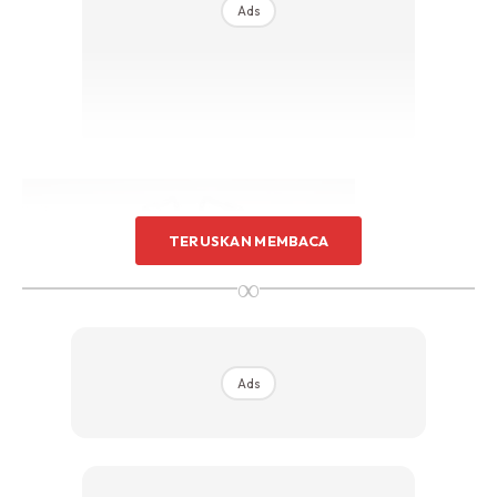
Ads
Sentuhan Midas penuh kemewahan dan elegant
untuk kediaman anda.
Rahsia dari IMPIANA, download sekarang di
KLIK DI SEENI
TERUSKAN MEMBACA
∞
Ads
Memang jadi! InsyaAllah memang sinki susah nak