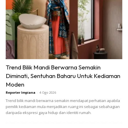
Selamat Mencuba!
Mesti Baca:
Ini Caranya DIY Tukar Kepala Paip Sinki
Dapur Patah
Artikel Menarik:
DIY Repair Dinding Lembap Cat
Mengelupas, Jimat Bajet & Berkesan!
Trend Bilik Mandi Berwarna Semakin
Baca Lagi Di Sini:
Dinding Rumah Retak, Ini Cara Tutup &
Diminati, Sentuhan Baharu Untuk Kediaman
Baikinya Sendiri
Moden
IMPIANA : Semoga perkongsian tip ini bermanfaat.
Reporter Impiana
-
4 Ogo 2026
Jadi mak-mak bolehlah cuba cara yang dikongsikan
Trend bilik mandi berwarna semakin mendapat perhatian apabila
pemilik kediaman mula menjadikan ruang ini sebagai sebahagian
ini. Memang mudah, barulah aliran sinki lancar dan
daripada ekspresi gaya hidup dan identiti rumah.
boleh elak sinki tersumbat dari sebarang kotoran.