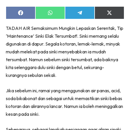
Ruang Makan
Ruang Tamu
Share
Share
Share
Share
Menarik Lagi
on
on
on
on
Facebook
WhatsApp
Telegram
X
Casa Impiana
TADAH AIR Semaksimum Mungkin Lepaskan Serentak, Tip
(Twitter)
Impiana Makeover
‘Maintenance’ Sinki Elak Tersumbat!. Sinki memang selalu
Makeover Ruang Selebriti
digunakan di dapur. Segala kotoran, lemak-lemak, minyak
mudah melekat pada sinki menyebabkan ia mudah
Destinasi
tersumbat. Namun sebelum sinki tersumbat, ada baiknya
Hotel
kita selenggara dulu sinki dengan betul, sekurang-
Kafe
kurangnya sebulan sekali.
Hartanah
High Rise
Jika sebelum ini, ramai yang menggunakan air panas, acid,
Landed
soda bikabonat dan sebagai untuk memastikan sinki bebas
Video
kotoran dan alirannya lancar. Namun ia boleh meninggalkan
Beli Di Mana
kesan pada sinki.
Buat Sendiri
Ilham Impiana
Sebenarnya, sebagai langkah penjagaan agar aliran singki