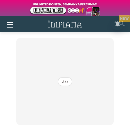
NEW
Ads
Login
|
Register
Buletin
Inspirasi
Bilik Air