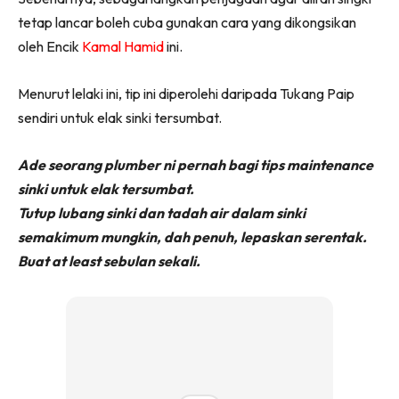
Ilham Impiana 360
tetap lancar boleh cuba gunakan cara yang dikongsikan
Ilham Impiana Inspirasi Selebriti
oleh Encik
Kamal Hamid
ini.
Impiana TV
Casa Impiana
Menurut lelaki ini, tip ini diperolehi daripada Tukang Paip
Impiana MakeOver
sendiri untuk elak sinki tersumbat.
Lahar Dekor
Ade seorang plumber ni pernah bagi tips maintenance
Sembang Dekor
sinki untuk elak tersumbat.
Sembang Laman
Tutup lubang sinki dan tadah air dalam sinki
Tip Impiana
semakimum mungkin, dah penuh, lepaskan serentak.
Tip Laman
Buat at least sebulan sekali.
Hub Ideaktiv