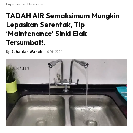
Impiana
»
Dekorasi
Bilik Tidur
TADAH AIR Semaksimum Mungkin
Ruang Makan
Lepaskan Serentak, Tip
Ruang Tamu
‘Maintenance’ Sinki Elak
Direktori
Tersumbat!.
Interior Design
Landskap
By
Suhaidah Wahab
-
6 Dis 2024
DIY
Bilik Air
Bilik Tidur
Dapur
Ruang Makan
Make Over
Bilik Air
Bilik Tidur
Dapur