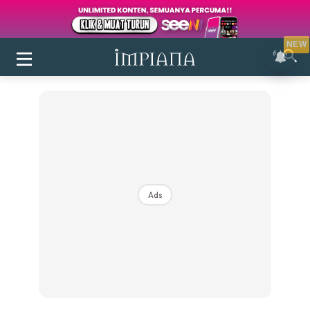
NEW
Ads
Login
|
Register
Buletin
Inspirasi
Bilik Air