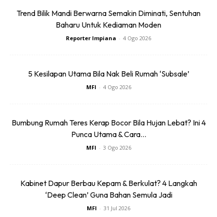
Trend Bilik Mandi Berwarna Semakin Diminati, Sentuhan
Konsep minimalis
Baharu Untuk Kediaman Moden
Reporter Impiana
-
4 Ogo 2026
Menurut wanita itu lagi, beliau dan suami sememangnya
meminati seni dekorasi dan suka membuat dekorasi baik di
pejabat mahupun kediaman sendiri.
5 Kesilapan Utama Bila Nak Beli Rumah ‘Subsale’
MFI
-
4 Ogo 2026
Bumbung Rumah Teres Kerap Bocor Bila Hujan Lebat? Ini 4
Punca Utama & Cara...
MFI
-
3 Ogo 2026
Ads
Kabinet Dapur Berbau Kepam & Berkulat? 4 Langkah
‘Deep Clean’ Guna Bahan Semula Jadi
MFI
-
31 Jul 2026