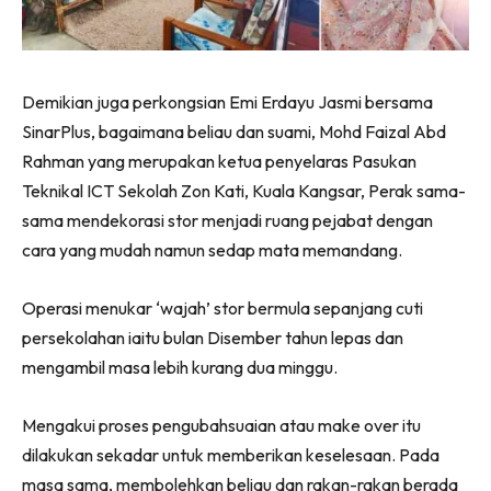
Ilham Impiana 360
Ilham Impiana Inspirasi Selebriti
Impiana TV
Demikian juga perkongsian Emi Erdayu Jasmi bersama
Casa Impiana
SinarPlus, bagaimana beliau dan suami, Mohd Faizal Abd
Impiana MakeOver
Rahman yang merupakan ketua penyelaras Pasukan
Lahar Dekor
Teknikal ICT Sekolah Zon Kati, Kuala Kangsar, Perak sama-
Sembang Dekor
sama mendekorasi stor menjadi ruang pejabat dengan
Sembang Laman
cara yang mudah namun sedap mata memandang.
Tip Impiana
Tip Laman
Operasi menukar ‘wajah’ stor bermula sepanjang cuti
persekolahan iaitu bulan Disember tahun lepas dan
mengambil masa lebih kurang dua minggu.
Hub Ideaktiv
Mengakui proses pengubahsuaian atau make over itu
dilakukan sekadar untuk memberikan keselesaan. Pada
masa sama, membolehkan beliau dan rakan-rakan berada