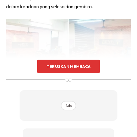
dalam keadaan yang selesa dan gembira.
Sentuhan Midas penuh kemewahan dan elegant
untuk kediaman anda.
Rahsia dari IMPIANA, download sekarang di
KLIK DI SEENI
TERUSKAN MEMBACA
∞
Cantik, teratur dan menjimatkan ruang. Itu pujian yang
boleh diberikan kepada wanita ini bersama suami dan
Ads
rakan-rakannya apabila berjaya mentransformasikan stor
yang sempit kepada ruang yang kemas tersusun dan selesa
untuk digunakan.