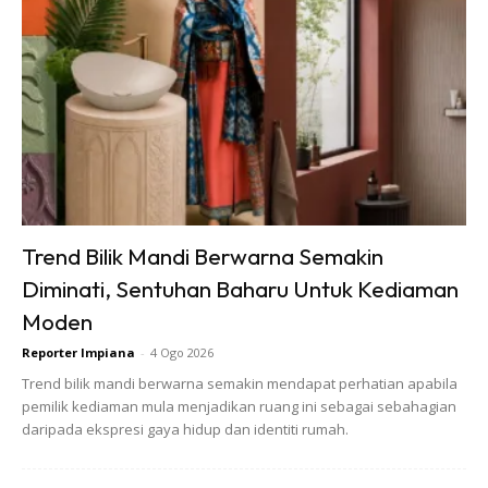
digunakan, jadi saya dan suami, berbincang untuk
menggunakan ruang tersebut sebagai pejabat operasi
kumpulan kami,” ujar juruteknik komputer itu lagi.
Trend Bilik Mandi Berwarna Semakin
Diminati, Sentuhan Baharu Untuk Kediaman
Moden
Reporter Impiana
-
4 Ogo 2026
Beliau sebelum itu bertugas bersama Pasukan Teknikal ICT
Trend bilik mandi berwarna semakin mendapat perhatian apabila
pemilik kediaman mula menjadikan ruang ini sebagai sebahagian
Sekolah Zon Kota Lama Kanan, Kuala Kangsar Perak
daripada ekspresi gaya hidup dan identiti rumah.
sebelum bertukar ke Pasukan Teknikal ICT Sekolah Zon
Talang, Kuala Kangsar Perak.