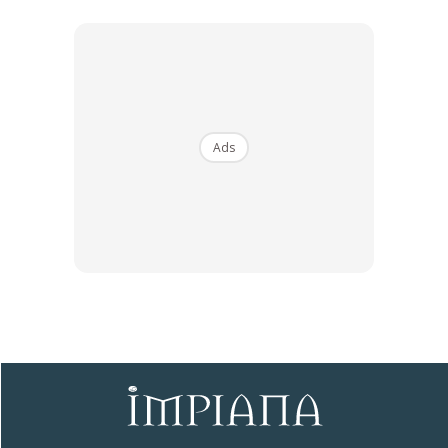
Menyentuh mengenai modal untuk proses dekorasi
tersebut, Emi mengakui tidak banyak perbelanjaan yang
dikeluarkan.
Ads
Ini kerana, mereka menampilkan konsep minimalis dan
mengguna pakai atau reuse barangan yang sedia ada
sahaja.