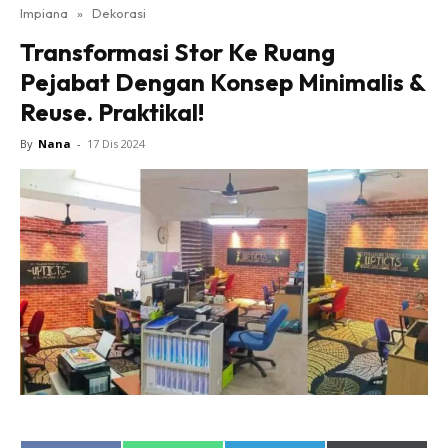
Impiana
»
Dekorasi
Bilik Tidur
Transformasi Stor Ke Ruang
Ruang Makan
Pejabat Dengan Konsep Minimalis &
Ruang Tamu
Reuse. Praktikal!
Direktori
Interior Design
By
Nana
-
17 Dis 2024
Landskap
DIY
Bilik Air
Bilik Tidur
Dapur
Ruang Makan
Make Over
Bilik Air
Bilik Tidur
Dapur