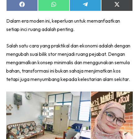
Ruang Makan
Share
Share
Share
Share
on
on
on
on
Ruang Tamu
Facebook
WhatsApp
Telegram
X
Menarik Lagi
Dalam era moden ini, keperluan untuk memanfaatkan
(Twitter)
Casa Impiana
setiap inci ruang adalah penting.
Impiana Makeover
Salah satu cara yang praktikal dan ekonomi adalah dengan
Makeover Ruang Selebriti
mengubah suai bilik stor menjadi ruang pejabat. Dengan
Destinasi
mengamalkan konsep minimalis dan menggunakan semula
Hotel
bahan, transformasi ini bukan sahaja menjimatkan kos
Kafe
tetapi juga menyumbang kepada kelestarian alam sekitar.
Hartanah
High Rise
Landed
Video
Beli Di Mana
Buat Sendiri
Ilham Impiana