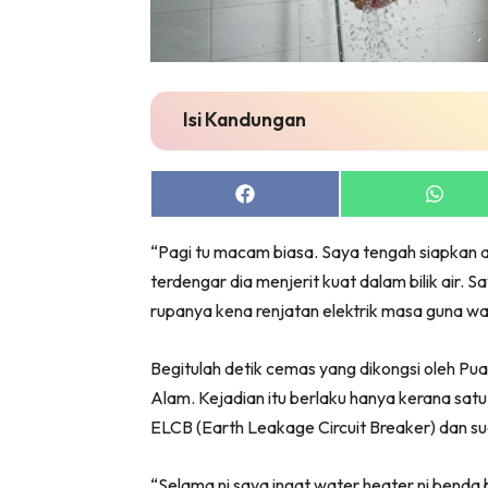
Bil
Da
Ru
Make O
Isi Kandungan
Bil
Bil
Share
Share
Da
on
on
Ru
Facebook
Whats
“Pagi tu macam biasa. Saya tengah siapkan a
Ru
terdengar dia menjerit kuat dalam bilik air. 
Menarik
rupanya kena renjatan elektrik masa guna wa
Ca
Im
Begitulah detik cemas yang dikongsi oleh Pu
Ma
Alam. Kejadian itu berlaku hanya kerana satu
De
ELCB (Earth Leakage Circuit Breaker) dan sud
“Selama ni saya ingat water heater ni benda 