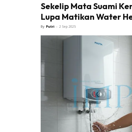
Sekelip Mata Suami Ke
Lupa Matikan Water He
By
Putri
-
2 Sep 2025
Buletin
Inspiras
Bil
Bil
Ru
Ru
Direkto
In
La
DIY
Bil