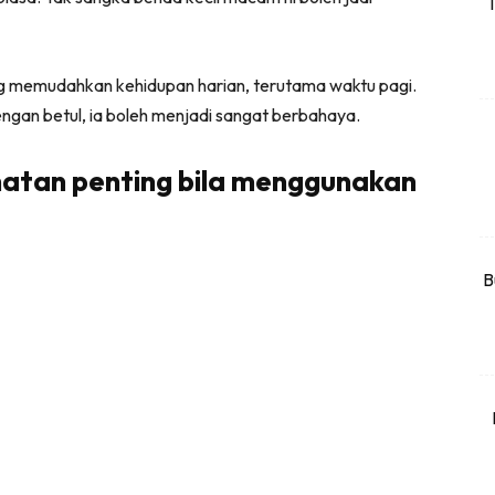
T
rtanah
High Rise
 memudahkan kehidupan harian, terutama waktu pagi.
Landed
dengan betul, ia boleh menjadi sangat berbahaya.
li Di Mana
matan penting bila menggunakan
at Sendiri
ham Impiana
Ilham Impiana 360
Ilham Impiana Inspirasi Selebriti
B
piana TV
Casa Impiana
Impiana MakeOver
har Dekor
mbang Dekor
mbang Laman