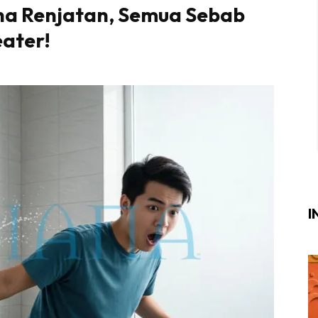
na Renjatan, Semua Sebab
Login
|
Register
ater!
i
ik Air
ik Tidur
ang Makan
ang Tamu
I
ri
terior Design
ndskap
ik Air