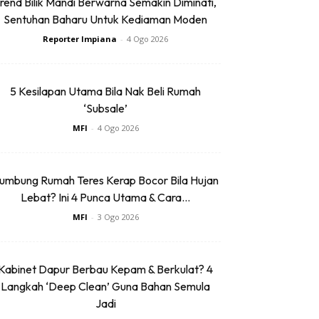
rend Bilik Mandi Berwarna Semakin Diminati,
Sentuhan Baharu Untuk Kediaman Moden
Reporter Impiana
-
4 Ogo 2026
5 Kesilapan Utama Bila Nak Beli Rumah
‘Subsale’
MFI
-
4 Ogo 2026
umbung Rumah Teres Kerap Bocor Bila Hujan
Lebat? Ini 4 Punca Utama & Cara...
MFI
-
3 Ogo 2026
Kabinet Dapur Berbau Kepam & Berkulat? 4
Langkah ‘Deep Clean’ Guna Bahan Semula
Jadi