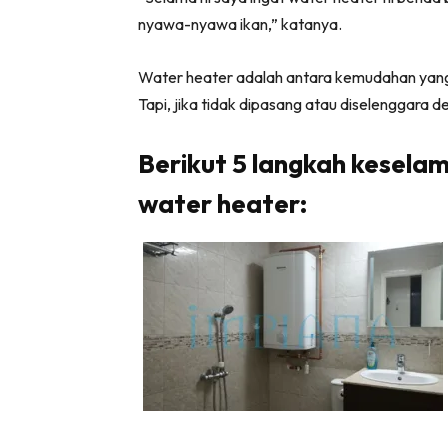
nyawa-nyawa ikan,” katanya.
Ha
Water heater adalah antara kemudahan yang
Tapi, jika tidak dipasang atau diselenggara 
Video
Be
Berikut 5 langkah kesela
Bu
Il
water heater:
Im
La
Se
Se