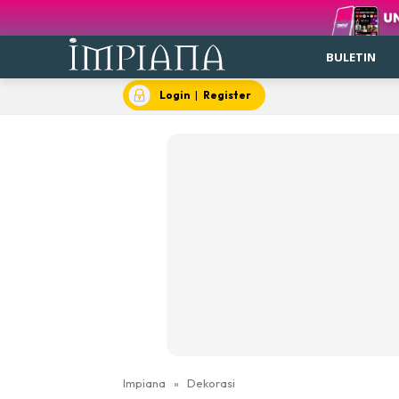
BULETIN
Login
|
Register
Impiana
»
Dekorasi