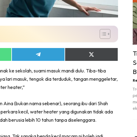
ik Tidur
pur
ang Makan
ver
ik Air
ik Tidur
T
Share
Share
pur
on
on
S
ang Makan
App
Telegram
X
nak ke sekolah, suami masuk mandi dulu. Tiba-tiba
B
(Twitter)
ang Tamu
Saya lari masuk, tengok dia terduduk, tangan menggeletar,
Re
 Lagi
ter heater,”
Tr
sa Impiana
pe
piana Makeover
me
an Aina (bukan nama sebenar), seorang ibu dari Shah
ek
keover Ruang Selebriti
 perkara kecil, water heater yang digunakan tidak ada
stinasi
ah berusia lebih 10 tahun tanpa diselenggara.
Hotel
Kafe
biasa. Tak sangka benda kecil macam ni boleh jadi