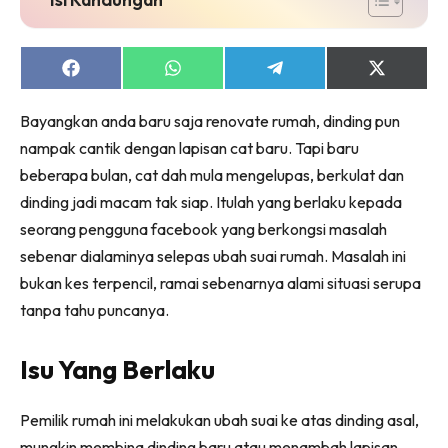
Ruang Makan
Ruang Tamu
Menarik Lagi
Share
Share
Share
Share
on
on
on
on
Casa Impiana
Facebook
WhatsApp
Telegram
X
Bayangkan anda baru saja renovate rumah, dinding pun
Impiana Makeover
(Twitter)
nampak cantik dengan lapisan cat baru. Tapi baru
Makeover Ruang Selebriti
beberapa bulan, cat dah mula mengelupas, berkulat dan
Destinasi
dinding jadi macam tak siap. Itulah yang berlaku kepada
Hotel
seorang pengguna facebook yang berkongsi masalah
Kafe
sebenar dialaminya selepas ubah suai rumah. Masalah ini
Hartanah
bukan kes terpencil, ramai sebenarnya alami situasi serupa
High Rise
tanpa tahu puncanya.
Landed
Video
Isu Yang Berlaku
Beli Di Mana
Buat Sendiri
Pemilik rumah ini melakukan ubah suai ke atas dinding asal,
Ilham Impiana
mungkin membina dinding baru atau menambah lapisan