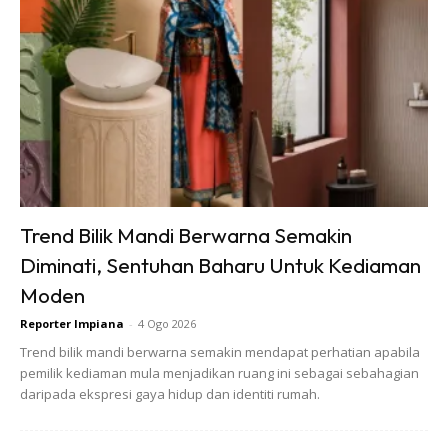
Primer penting untuk tutup liang pori simen baru. Kalau
terus cat tanpa primer, cat akan mudah tertanggal atau
tak melekat elok.
Kelembapan Dari Dinding Jiran /
Luar
Disebabkan dinding ini bersebelahan rumah jiran, mungkin
Trend Bilik Mandi Berwarna Semakin
ada sumber kelembapan dari situ seperti paip bocor,
Diminati, Sentuhan Baharu Untuk Kediaman
penggunaan dapur atau kabinet basah yang menyerap
Moden
masuk ke dinding anda.
Reporter Impiana
-
4 Ogo 2026
Trend bilik mandi berwarna semakin mendapat perhatian apabila
Jenis Cat Tak Sesuai
pemilik kediaman mula menjadikan ruang ini sebagai sebahagian
daripada ekspresi gaya hidup dan identiti rumah.
Menggunakan cat biasa pada dinding yang terdedah pada