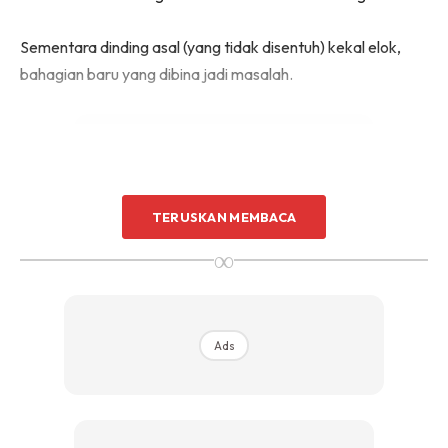
Sentuhan Midas penuh kemewahan dan elegant
untuk kediaman anda.
Sementara dinding asal (yang tidak disentuh) kekal elok,
Rahsia dari IMPIANA, download sekarang di
bahagian baru yang dibina jadi masalah.
KLIK DI SEENI
TERUSKAN MEMBACA
Ads
∞
Ads
Punca Utama Masalah Dinding