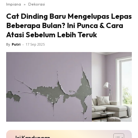
Impiana
»
Dekorasi
Bilik Tidur
Cat Dinding Baru Mengelupas Lepas
Ruang Makan
Beberapa Bulan? Ini Punca & Cara
Ruang Tamu
Atasi Sebelum Lebih Teruk
Direktori
Interior Design
By
Putri
-
17 Sep 2025
Landskap
DIY
Bilik Air
Bilik Tidur
Dapur
Ruang Makan
Make Over
Bilik Air
Bilik Tidur
Dapur
Isi Kandungan