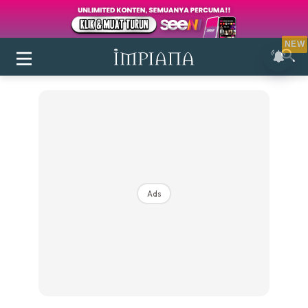
NEW
Ads
Login
|
Register
Buletin
Inspirasi
Bilik Air