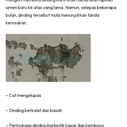
Ilham Impiana 360
simen baru ke atas yang lama. Namun, selepas beberapa
Ilham Impiana Inspirasi Selebriti
bulan, dinding tersebut mula menunjukkan tanda
Impiana TV
kerosakan.
Casa Impiana
Impiana MakeOver
Lahar Dekor
Sembang Dekor
Sembang Laman
Tip Impiana
Tip Laman
– Cat mengelupas
Hub Ideaktiv
– Dinding berkulat dan basah
– Permukaan dinding berbintik kasar dan kembung