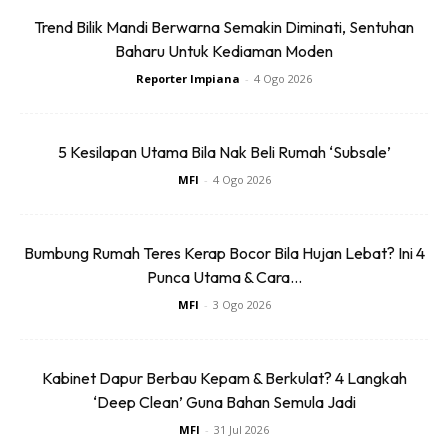
lembapan akan menyebabkan cat tak tahan lama.
Trend Bilik Mandi Berwarna Semakin Diminati, Sentuhan
Baharu Untuk Kediaman Moden
Cara Atasi & Baiki Masalah
Reporter Impiana
-
4 Ogo 2026
Dinding
5 Kesilapan Utama Bila Nak Beli Rumah ‘Subsale’
Periksa Punca Lembapan
MFI
-
4 Ogo 2026
Periksa sama ada paip bocor, air dari luar tembok atau wap
Bumbung Rumah Teres Kerap Bocor Bila Hujan Lebat? Ini 4
dari dalam rumah jiran meresap masuk.
Punca Utama & Cara...
MFI
-
3 Ogo 2026
Kabinet Dapur Berbau Kepam & Berkulat? 4 Langkah
‘Deep Clean’ Guna Bahan Semula Jadi
Ads
MFI
-
31 Jul 2026