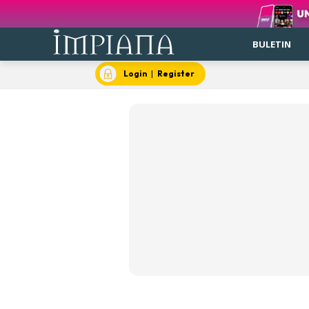
BULETIN
Login
|
Register