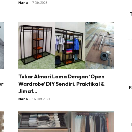
Nana
-
7 Dis 2023
keover Ruang Selebriti
T
stinasi
Hotel
Kafe
rtanah
High Rise
Landed
li Di Mana
Tukar Almari Lama Dengan ‘Open
er
Wardrobe’ DIY Sendiri. Praktikal &
at Sendiri
B
Jimat...
ham Impiana
Nana
-
16 Okt 2023
Ilham Impiana 360
Ilham Impiana Inspirasi Selebriti
piana TV
Casa Impiana