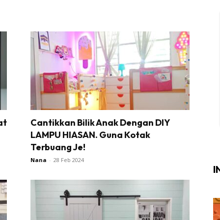
Login
|
Register
at
Cantikkan Bilik Anak Dengan DIY
LAMPU HIASAN. Guna Kotak
i
Terbuang Je!
ik Air
Nana
-
28 Feb 2024
I
ik Tidur
ang Makan
ang Tamu
ri