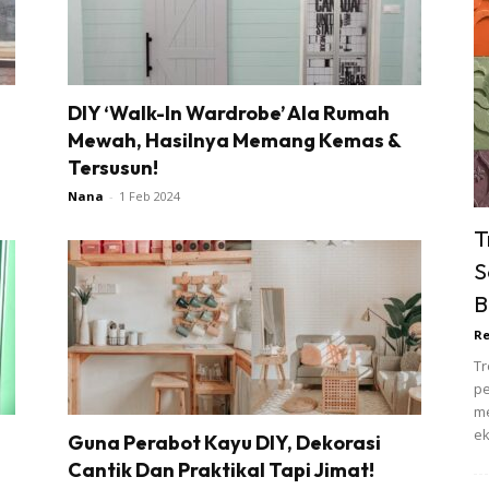
terior Design
ndskap
DIY ‘Walk-In Wardrobe’ Ala Rumah
ik Air
Mewah, Hasilnya Memang Kemas &
ik Tidur
Tersusun!
pur
Nana
-
1 Feb 2024
ang Makan
T
ver
S
ik Air
B
ik Tidur
pur
Re
ang Makan
Tr
pe
ang Tamu
me
 Lagi
ek
Guna Perabot Kayu DIY, Dekorasi
sa Impiana
Cantik Dan Praktikal Tapi Jimat!
piana Makeover