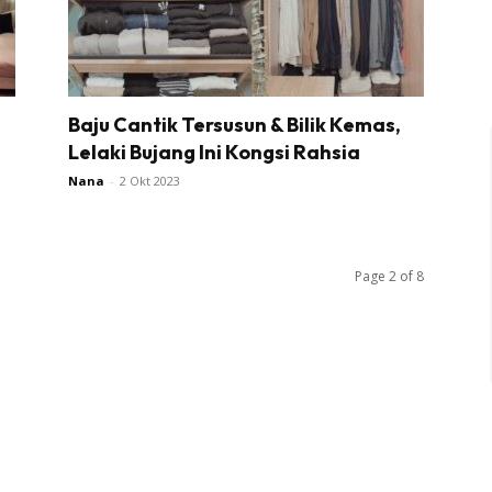
Impiana MakeOver
har Dekor
mbang Dekor
mbang Laman
Baju Cantik Tersusun & Bilik Kemas,
p Impiana
Lelaki Bujang Ini Kongsi Rahsia
p Laman
Nana
-
2 Okt 2023
Hub Ideaktiv
Page 2 of 8