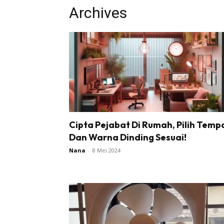
Archives
Cipta Pejabat Di Rumah, Pilih Temp
Buletin
Dan Warna Dinding Sesuai!
Inspiras
Nana
-
8 Mei 2024
Bil
Bil
Ru
Ru
Direkto