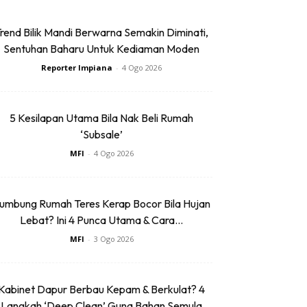
rend Bilik Mandi Berwarna Semakin Diminati,
Sentuhan Baharu Untuk Kediaman Moden
Reporter Impiana
-
4 Ogo 2026
5 Kesilapan Utama Bila Nak Beli Rumah
‘Subsale’
MFI
-
4 Ogo 2026
umbung Rumah Teres Kerap Bocor Bila Hujan
Lebat? Ini 4 Punca Utama & Cara...
MFI
-
3 Ogo 2026
Kabinet Dapur Berbau Kepam & Berkulat? 4
Langkah ‘Deep Clean’ Guna Bahan Semula