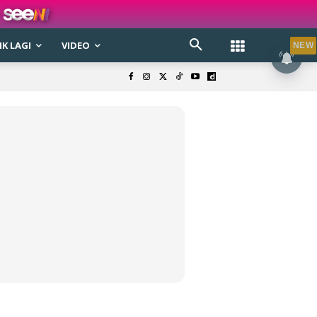
K LAGI
VIDEO
NEW