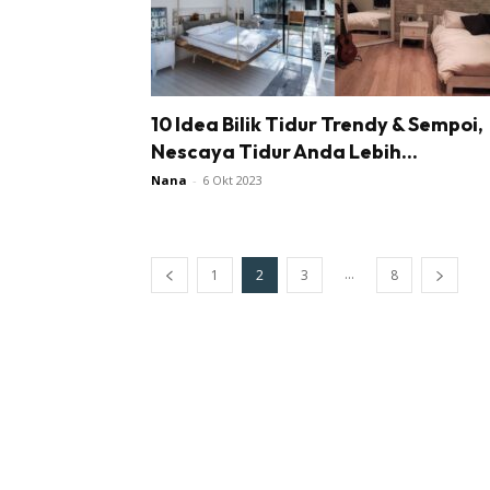
La
Se
Se
10 Idea Bilik Tidur Trendy & Sempoi,
Ti
Nescaya Tidur Anda Lebih...
Ti
Nana
-
6 Okt 2023
...
1
2
3
8