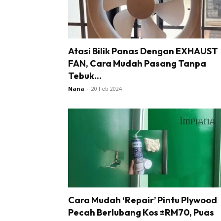
In
La
DIY
Atasi Bilik Panas Dengan EXHAUST
Bil
FAN, Cara Mudah Pasang Tanpa
Bil
Tebuk...
Da
Nana
-
20 Feb 2024
Ru
Make O
Bil
Bil
Da
Ru
Ru
Menarik
Cara Mudah ‘Repair’ Pintu Plywood
Ca
Pecah Berlubang Kos ±RM70, Puas
Im