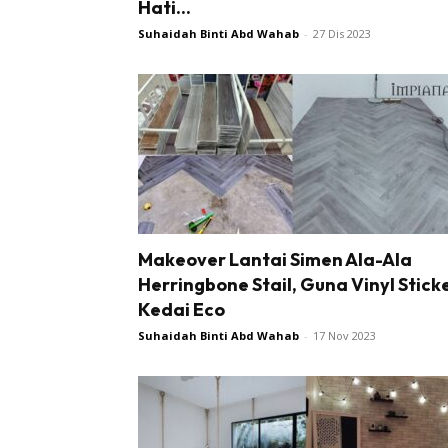
Hati...
Ma
Suhaidah Binti Abd Wahab
-
27 Dis 2023
De
Ha
Video
Be
Makeover Lantai Simen Ala-Ala
Herringbone Stail, Guna Vinyl Stick
Bu
Kedai Eco
Il
Suhaidah Binti Abd Wahab
-
17 Nov 2023
Im