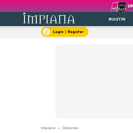
BULETIN
Login
|
Register
Impiana
»
Dekorasi