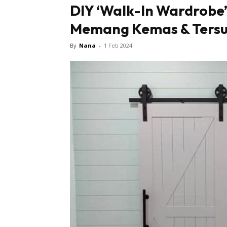
DIY ‘Walk-In Wardrobe
Memang Kemas & Tersu
By
Nana
-
1 Feb 2024
Buletin
Inspiras
Bil
Bil
Ru
Ru
Direkto
In
La
DIY
Bil