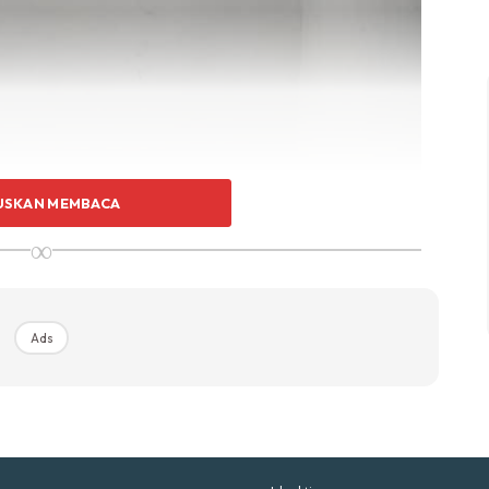
p Impiana
p Laman
Hub Ideaktiv
USKAN MEMBACA
∞
uhan Midas penuh kemewahan dan elegant untuk ked
nda.
Rahsia dari IMPIANA, download sekarang di
Ads
KLIK DI SEENI