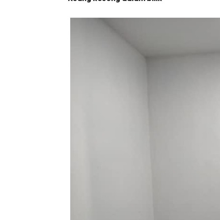
Ha
Video
Be
Bu
Il
Im
La
Se
Se