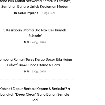
rend Bilik Mandi Berwarna Semakin Diminati,
Sentuhan Baharu Untuk Kediaman Moden
Reporter Impiana
-
4 Ogo 2026
5 Kesilapan Utama Bila Nak Beli Rumah
‘Subsale’
MFI
-
4 Ogo 2026
umbung Rumah Teres Kerap Bocor Bila Hujan
Lebat? Ini 4 Punca Utama & Cara...
MFI
-
3 Ogo 2026
Kabinet Dapur Berbau Kepam & Berkulat? 4
Langkah ‘Deep Clean’ Guna Bahan Semula
Jadi