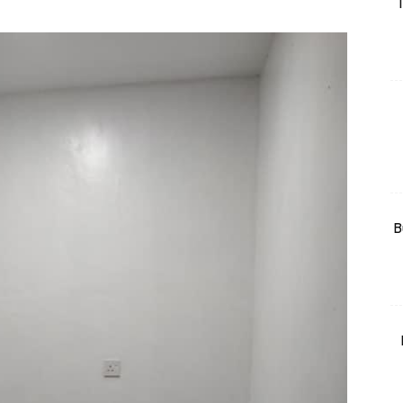
T
rtanah
High Rise
Landed
li Di Mana
at Sendiri
ham Impiana
Ilham Impiana 360
Ilham Impiana Inspirasi Selebriti
B
piana TV
Casa Impiana
Impiana MakeOver
har Dekor
mbang Dekor
mbang Laman