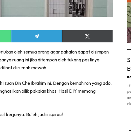
ik Tidur
pur
ang Makan
ver
Share
Share
ik Air
on
on
ik Tidur
App
Telegram
X
T
erlukan oleh semua orang agar pakaian dapat disimpan
(Twitter)
pur
S
anya ruang ini jika ditempah oleh tukang pastinya
ang Makan
dilihat di rumah mewah.
B
ang Tamu
Re
 Lagi
h Izuan Bin Che Ibrahim ini. Dengan kemahiran yang ada,
Tr
sa Impiana
nghasilkan bilik pakaian khas. Hasil DIY memang
pe
piana Makeover
me
ek
keover Ruang Selebriti
stinasi
l kerjanya. Boleh jadi inspirasi!
Hotel
Kafe