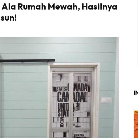
’ Ala Rumah Mewah, Hasilnya
Login
|
Register
sun!
i
ik Air
ik Tidur
ang Makan
ang Tamu
I
ri
terior Design
ndskap
ik Air