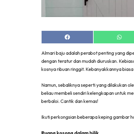
Bil
Da
Ru
Make O
Share
Share
Bil
on
on
Bil
Facebook
Whats
Almari baju adalah perabot penting yang dip
Da
dengan teratur dan mudah diuruskan. Kebiasa
Ru
kosnya ribuan ringgit. Kebanyakkannya biasa 
Ru
Menarik
Namun, sebaliknya seperti yang dilakukan ole
Ca
beliau membeli sendiri kelengkapan untuk me
Im
berbaloi. Cantik dan kemas!
Ma
De
Ikuti perkongsian beberapa keping gambar hasi
Ruang kosong dalam bilik