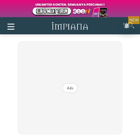
NEW
Ads
Login
|
Register
Buletin
Inspirasi
Bilik Air