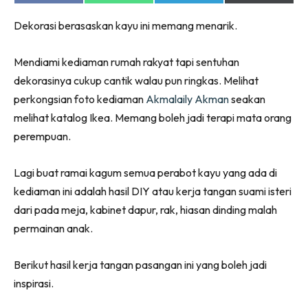
on
on
on
on
Ruang Makan
Facebook
WhatsApp
Telegram
X
Ruang Tamu
Dekorasi berasaskan kayu ini memang menarik.
(Twitter)
Menarik Lagi
Mendiami kediaman rumah rakyat tapi sentuhan
Casa Impiana
dekorasinya cukup cantik walau pun ringkas. Melihat
Impiana Makeover
perkongsian foto kediaman
Akmalaily Akman
seakan
Makeover Ruang Selebriti
melihat katalog Ikea. Memang boleh jadi terapi mata orang
Destinasi
perempuan.
Hotel
Kafe
Lagi buat ramai kagum semua perabot kayu yang ada di
Hartanah
kediaman ini adalah hasil DIY atau kerja tangan suami isteri
High Rise
dari pada meja, kabinet dapur, rak, hiasan dinding malah
Landed
permainan anak.
Video
Beli Di Mana
Berikut hasil kerja tangan pasangan ini yang boleh jadi
Buat Sendiri
inspirasi.
Ilham Impiana