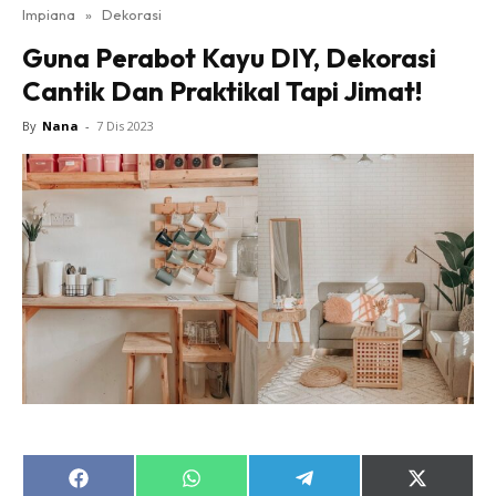
Impiana
»
Dekorasi
Bilik Tidur
Guna Perabot Kayu DIY, Dekorasi
Ruang Makan
Cantik Dan Praktikal Tapi Jimat!
Ruang Tamu
Direktori
By
Nana
-
7 Dis 2023
Interior Design
Landskap
DIY
Bilik Air
Bilik Tidur
Dapur
Ruang Makan
Make Over
Bilik Air
Bilik Tidur
Dapur
Share
Share
Share
Share