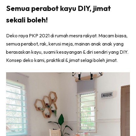
Ilham Impiana 360
Semua perabot kayu DIY, jimat
Ilham Impiana Inspirasi Selebriti
sekali boleh!
Impiana TV
Casa Impiana
Deko raya PKP 2021 di rumah mesra rakyat. Macam biasa,
Impiana MakeOver
semua perabot, rak, kerusi meja, mainan anak anak yang
Lahar Dekor
berasaskan kayu, suami kesayangan & diri sendiri yang DIY.
Sembang Dekor
Konsep deko kami, praktikal & jimat selagi boleh jimat.
Sembang Laman
Tip Impiana
Tip Laman
Hub Ideaktiv