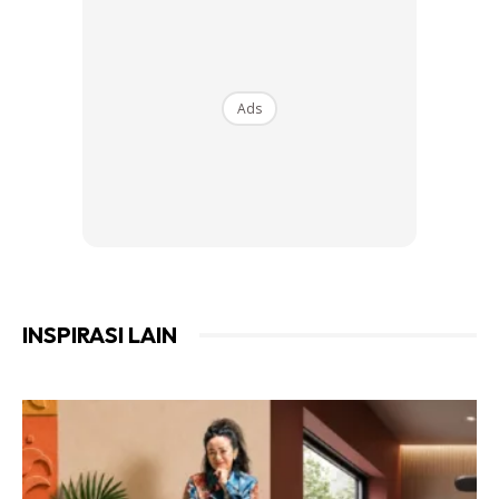
Ads
Kos wainscoting, kayu RM36, gam RM7, paku RM2, cat guna apa yang ada.
Rak dan kerusi DIY juga
INSPIRASI LAIN