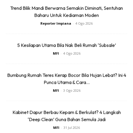
Trend Bilik Mandi Berwarna Semakin Diminati, Sentuhan
Baharu Untuk Kediaman Moden
Reporter Impiana
-
4 Ogo 2026
5 Kesilapan Utama Bila Nak Beli Rumah ‘Subsale’
MFI
-
4 Ogo 2026
Bumbung Rumah Teres Kerap Bocor Bila Hujan Lebat? Ini 4
Punca Utama & Cara...
MFI
-
3 Ogo 2026
Asalnya rak anak, makeover jadi rak TV
Kabinet Dapur Berbau Kepam & Berkulat? 4 Langkah
‘Deep Clean’ Guna Bahan Semula Jadi
MFI
-
31 Jul 2026