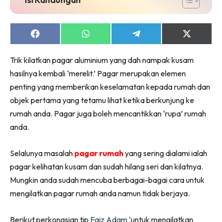
Ruang Makan
Ruang Tamu
Menarik Lagi
Share
Share
Share
Share
on
on
on
on
Casa Impiana
Facebook
WhatsApp
Telegram
X
Trik kilatkan pagar aluminium yang dah nampak kusam
Impiana Makeover
(Twitter)
hasilnya kembali ‘merelit.’ Pagar merupakan elemen
Makeover Ruang Selebriti
penting yang memberikan keselamatan kepada rumah dan
Destinasi
objek pertama yang tetamu lihat ketika berkunjung ke
Hotel
rumah anda. Pagar juga boleh mencantikkan ‘rupa’ rumah
Kafe
anda.
Hartanah
High Rise
Selalunya masalah
pagar rumah
yang sering dialami ialah
Landed
pagar kelihatan kusam dan sudah hilang seri dan kilatnya.
Video
Mungkin anda sudah mencuba berbagai-bagai cara untuk
Beli Di Mana
mengilatkan pagar rumah anda namun tidak berjaya.
Buat Sendiri
Ilham Impiana
Berikut perkongsian tip
Faiz Adam ‘
untuk mengilatkan