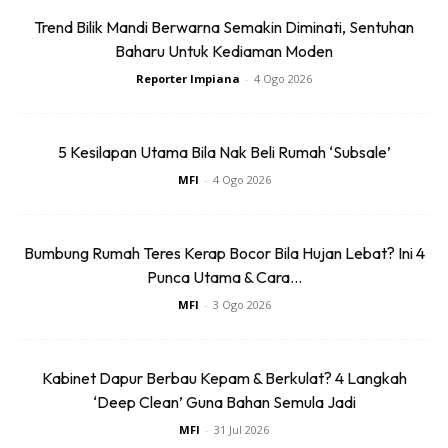
SELEPAS DISEMBUR DENGAN
DE-RUST:
Trend Bilik Mandi Berwarna Semakin Diminati, Sentuhan
Baharu Untuk Kediaman Moden
Reporter Impiana
-
4 Ogo 2026
5 Kesilapan Utama Bila Nak Beli Rumah ‘Subsale’
Ads
MFI
-
4 Ogo 2026
Bumbung Rumah Teres Kerap Bocor Bila Hujan Lebat? Ini 4
Punca Utama & Cara...
MFI
-
3 Ogo 2026
Kabinet Dapur Berbau Kepam & Berkulat? 4 Langkah
‘Deep Clean’ Guna Bahan Semula Jadi
MFI
-
31 Jul 2026