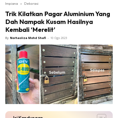
Impiana
»
Dekorasi
Bilik Tidur
Trik Kilatkan Pagar Aluminium Yang
Ruang Makan
Dah Nampak Kusam Hasilnya
Ruang Tamu
Kembali ‘Merelit’
Direktori
Interior Design
By
Norhasliza Mohd Shafi
-
10 Ogo 2023
Landskap
DIY
Bilik Air
Bilik Tidur
Dapur
Ruang Makan
Make Over
Bilik Air
Bilik Tidur
Dapur
Isi Kandungan