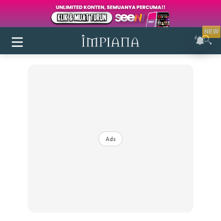
NEW
Ads
Login
|
Register
Buletin
Inspirasi
Bilik Air