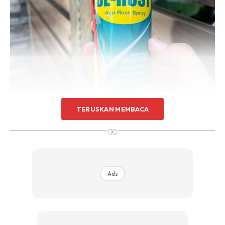
Sentuhan Midas penuh kemewahan dan elegant
untuk kediaman anda.
Rahsia dari IMPIANA, download sekarang di
KLIK DI SEENI
TERUSKAN MEMBACA
∞
Ads
Warna pagar sebelum ini memang kusam warnanya. Timbul
pula tompok-tompok putih.
SEBELUM DISEMBUR DENGAN DE-RUST: