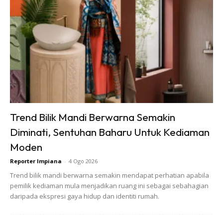
Trend Bilik Mandi Berwarna Semakin
Diminati, Sentuhan Baharu Untuk Kediaman
Moden
Reporter Impiana
-
4 Ogo 2026
Selepas pagar disembur dengan de-rust, laplah
Trend bilik mandi berwarna semakin mendapat perhatian apabila
menggunakan tisu dapur supaya rata. Puas hati tengok
pemilik kediaman mula menjadikan ruang ini sebagai sebahagian
daripada ekspresi gaya hidup dan identiti rumah.
pagar sudah kembali berkilat.