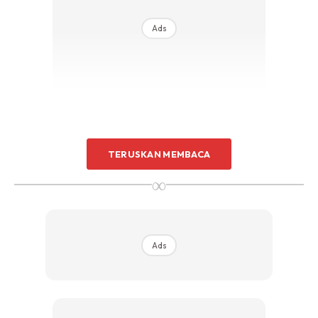
Sentuhan Midas penuh kemewahan dan elegant
Ads
untuk kediaman anda.
Rahsia dari IMPIANA, download sekarang di
KLIK DI SEENI
2. Kemudian tuang atau masukkan racun untuk matikan
TERUSKAN MEMBACA
pokok menggunakan syringe atau picagari. Boleh guna
∞
racun
Tri-Ester 32
,
KenLon
,
CH Triclopyr.
Racun ini boleh
dibeli secara online di Shopee. Bagi pokok ini Ejatt
menggunakan racun Pure glyhosate Isopropylamine.
Ads