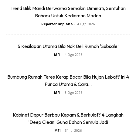
Trend Bilik Mandi Berwarna Semakin Diminati, Sentuhan
Baharu Untuk Kediaman Moden
5. Selepas tiga minggu kita akan lihat pokok akan
Reporter Impiana
-
4 Ogo 2026
‘botak’ dan mula mereput.
5 Kesilapan Utama Bila Nak Beli Rumah ‘Subsale’
MFI
-
4 Ogo 2026
Bumbung Rumah Teres Kerap Bocor Bila Hujan Lebat? Ini 4
Punca Utama & Cara...
MFI
-
3 Ogo 2026
Kabinet Dapur Berbau Kepam & Berkulat? 4 Langkah
‘Deep Clean’ Guna Bahan Semula Jadi
Anda mungkin berminat dengan
MFI
-
31 Jul 2026