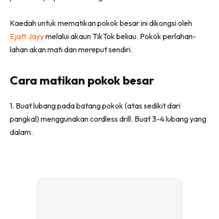
Ilham Impiana 360
Ilham Impiana Inspirasi Selebriti
Kaedah untuk mematikan pokok besar ini dikongsi oleh
Impiana TV
Ejatt Jayy
melalui akaun TikTok beliau. Pokok perlahan-
lahan akan mati dan mereput sendiri.
Casa Impiana
Impiana MakeOver
Lahar Dekor
Cara matikan pokok besar
Sembang Dekor
Sembang Laman
1. Buat lubang pada batang pokok (atas sedikit dari
pangkal) menggunakan cordless drill. Buat 3-4 lubang yang
Tip Impiana
dalam.
Tip Laman
Hub Ideaktiv