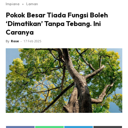
Impiana
»
Laman
Bilik Tidur
Pokok Besar Tiada Fungsi Boleh
Ruang Makan
‘Dimatikan’ Tanpa Tebang. Ini
Ruang Tamu
Caranya
Direktori
Interior Design
By
Rose
-
17 Feb 2025
Landskap
DIY
Bilik Air
Bilik Tidur
Dapur
Ruang Makan
Make Over
Bilik Air
Bilik Tidur
Dapur