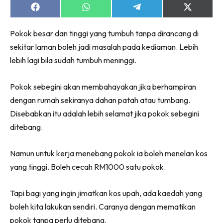
Ruang Makan
Share
Share
Share
Share
on
on
on
on
Ruang Tamu
Facebook
WhatsApp
Telegram
X
Menarik Lagi
Pokok besar dan tinggi yang tumbuh tanpa dirancang di
(Twitter)
Casa Impiana
sekitar laman boleh jadi masalah pada kediaman. Lebih
lebih lagi bila sudah tumbuh meninggi.
Impiana Makeover
Makeover Ruang Selebriti
Pokok sebegini akan membahayakan jika berhampiran
Destinasi
dengan rumah sekiranya dahan patah atau tumbang.
Hotel
Disebabkan itu adalah lebih selamat jika pokok sebegini
Kafe
ditebang.
Hartanah
High Rise
Namun untuk kerja menebang pokok ia boleh menelan kos
Landed
yang tinggi. Boleh cecah RM1000 satu pokok.
Video
Beli Di Mana
Tapi bagi yang ingin jimatkan kos upah, ada kaedah yang
Buat Sendiri
boleh kita lakukan sendiri. Caranya dengan mematikan
Ilham Impiana
pokok tanpa perlu ditebang.