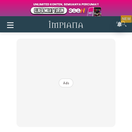
NEW
Ads
Login
|
Register
Buletin
Inspirasi
Bilik Air