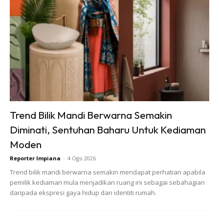
2. Pilih kombinasi pokok2 yg berbeza-beza dari segi fizikal
bagi menampakkan taman lebih menarik dan tidak bosan
seperti a) Bentuk daun: Bulat, bujur, tirus b) Warna daun:
Hijau, kuning, merah c) Ketinggian: Tinggi, rendah,
mendatar, menjalar d) Jenis: Berbunga, tidak berbunga
Trend Bilik Mandi Berwarna Semakin
Diminati, Sentuhan Baharu Untuk Kediaman
Moden
Reporter Impiana
-
4 Ogo 2026
Trend bilik mandi berwarna semakin mendapat perhatian apabila
pemilik kediaman mula menjadikan ruang ini sebagai sebahagian
daripada ekspresi gaya hidup dan identiti rumah.