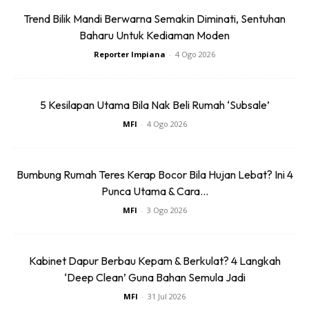
Trend Bilik Mandi Berwarna Semakin Diminati, Sentuhan
Baharu Untuk Kediaman Moden
Reporter Impiana
-
4 Ogo 2026
3. Gunakan bentuk dan warna pasu yang pelbagai dan
5 Kesilapan Utama Bila Nak Beli Rumah ‘Subsale’
bersesuaian dgn pokok bagi menampakkan kelaian dan
MFI
-
4 Ogo 2026
variasi pada taman
Bumbung Rumah Teres Kerap Bocor Bila Hujan Lebat? Ini 4
4. Pastikan kita tahu sifat pokok berkenaan utk
Punca Utama & Cara...
membolehkan ianya hidup subur dengan penjagaan yang
MFI
-
3 Ogo 2026
bersesuaian: a) jenis tidak boleh kena matahari secara
terus b) jenis tidak boleh menangkung air di bahagian akar
c) jenis kena siram tiap-tiap hari atau selang masa d) jenis
Kabinet Dapur Berbau Kepam & Berkulat? 4 Langkah
pokok yang perlu cahaya matahari terus dan lain-lain
‘Deep Clean’ Guna Bahan Semula Jadi
MFI
-
31 Jul 2026