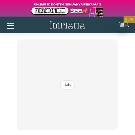
NEW
Ads
Login
|
Register
Buletin
Inspirasi
Bilik Air