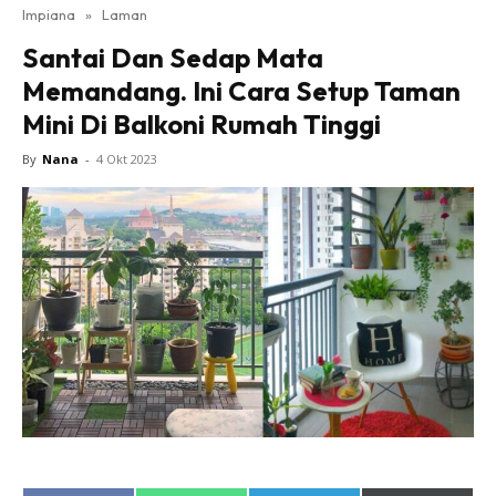
Impiana
»
Laman
Bilik Tidur
Santai Dan Sedap Mata
Ruang Makan
Memandang. Ini Cara Setup Taman
Ruang Tamu
Mini Di Balkoni Rumah Tinggi
Direktori
Interior Design
By
Nana
-
4 Okt 2023
Landskap
DIY
Bilik Air
Bilik Tidur
Dapur
Ruang Makan
Make Over
Bilik Air
Bilik Tidur
Dapur