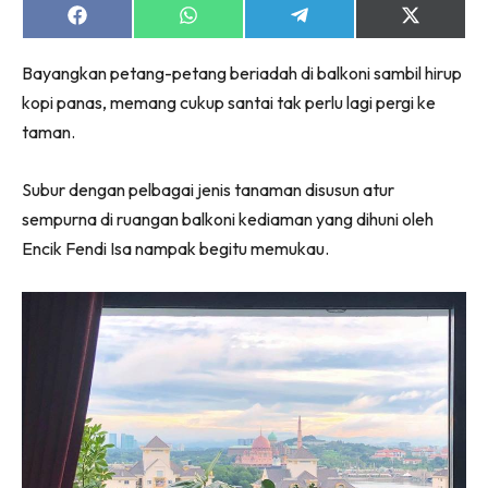
Ruang Makan
Share
Share
Share
Share
on
on
on
on
Ruang Tamu
Facebook
WhatsApp
Telegram
X
Menarik Lagi
Bayangkan petang-petang beriadah di balkoni sambil hirup
(Twitter)
Casa Impiana
kopi panas, memang cukup santai tak perlu lagi pergi ke
taman.
Impiana Makeover
Makeover Ruang Selebriti
Subur dengan pelbagai jenis tanaman disusun atur
Destinasi
sempurna di ruangan balkoni kediaman yang dihuni oleh
Hotel
Encik Fendi Isa nampak begitu memukau.
Kafe
Hartanah
High Rise
Landed
Video
Beli Di Mana
Buat Sendiri
Ilham Impiana