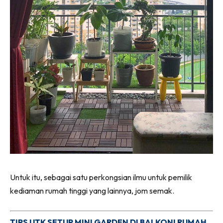
Ilham Impiana 360
Ilham Impiana Inspirasi Selebriti
Impiana TV
Casa Impiana
Impiana MakeOver
Lahar Dekor
Sembang Dekor
Sembang Laman
Tip Impiana
Tip Laman
Hub Ideaktiv
Untuk itu, sebagai satu perkongsian ilmu untuk pemilik
kediaman rumah tinggi yang lainnya, jom semak.
TIPS UTK SETUP MINI GARDEN DI BALKONI RUMAH