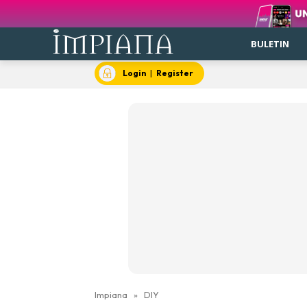
BULETIN
Login
|
Register
Impiana
»
DIY