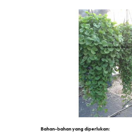
Ha
Video
Be
Bu
Il
Im
La
Se
Se
Bahan-bahan yang diperlukan: