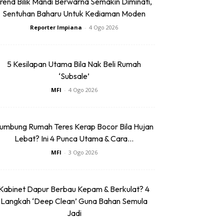
rend Bilik Mandi Berwarna Semakin Diminati,
Sentuhan Baharu Untuk Kediaman Moden
Reporter Impiana
-
4 Ogo 2026
5 Kesilapan Utama Bila Nak Beli Rumah
‘Subsale’
MFI
-
4 Ogo 2026
umbung Rumah Teres Kerap Bocor Bila Hujan
Lebat? Ini 4 Punca Utama & Cara...
MFI
-
3 Ogo 2026
Kabinet Dapur Berbau Kepam & Berkulat? 4
Langkah ‘Deep Clean’ Guna Bahan Semula
Jadi