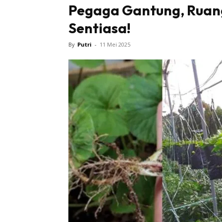
Pegaga Gantung, Ruang
Sentiasa!
By
Putri
-
11 Mei 2025
Buletin
Inspiras
Bil
Bil
Ru
Ru
Direkto
In
La
DIY
Bil