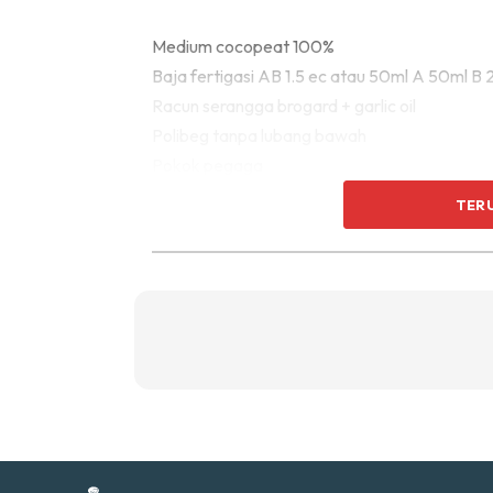
Ti
Ti
Medium cocopeat 100%
Baja fertigasi AB 1.5 ec atau 50ml A 50ml B 20
Racun serangga brogard + garlic oil
Polibeg tanpa lubang bawah
Pokok pegaga
TER
Sent
a