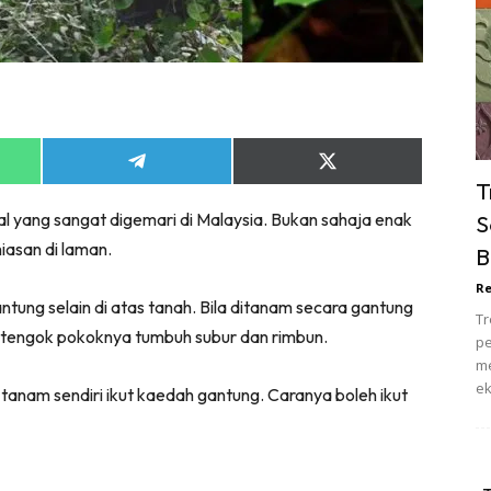
ik Tidur
pur
ang Makan
ver
ik Air
Share
Share
ik Tidur
on
on
T
App
Telegram
X
pur
l yang sangat digemari di Malaysia. Bukan sahaja enak
S
(Twitter)
ang Makan
hiasan di laman.
B
ang Tamu
Re
 Lagi
ung selain di atas tanah. Bila ditanam secara gantung
Tr
sa Impiana
la tengok pokoknya tumbuh subur dan rimbun.
pe
piana Makeover
me
ek
keover Ruang Selebriti
tanam sendiri ikut kaedah gantung. Caranya boleh ikut
stinasi
Hotel
Kafe