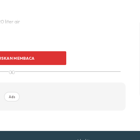
p Impiana
p Laman
 liter air
Hub Ideaktiv
USKAN MEMBACA
∞
uhan Midas penuh kemewahan dan elegant untuk ked
nda.
Rahsia dari IMPIANA, download sekarang di
Ads
Ads
KLIK DI SEENI