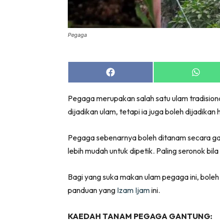
Bil
Da
Ru
Pegaga
Make O
Bil
Share
Share
Bil
on
on
Facebook
Whats
Da
Pegaga merupakan salah satu ulam tradisiona
Ru
dijadikan ulam, tetapi ia juga boleh dijadikan 
Ru
Menarik
Pegaga sebenarnya boleh ditanam secara gant
Ca
lebih mudah untuk dipetik. Paling seronok bi
Im
Ma
Bagi yang suka makan ulam pegaga ini, boleh 
panduan yang
Izam Ijam
ini.
De
KAEDAH TANAM PEGAGA GANTUNG: