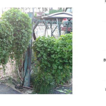
T
rtanah
High Rise
Landed
li Di Mana
at Sendiri
ham Impiana
Ilham Impiana 360
Ilham Impiana Inspirasi Selebriti
B
piana TV
Casa Impiana
Impiana MakeOver
har Dekor
mbang Dekor
mbang Laman