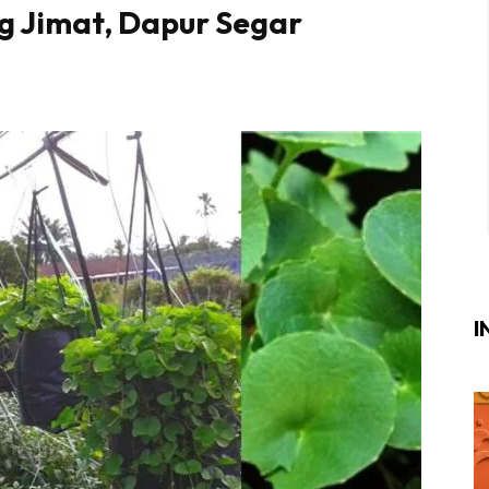
 Jimat, Dapur Segar
Login
|
Register
i
ik Air
ik Tidur
ang Makan
ang Tamu
I
ri
terior Design
ndskap
ik Air