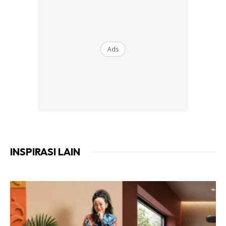
1.Kelar dahan yang agak tua, kikis semua yang bahagian
kelar.
Ads
INSPIRASI LAIN
2. Selisihkan 2 plastik, letak bahagian bawah. Tanah tak
perlu terlalu basah, cukup sahaja lembab-lembab. Lagi
basah lagi lama akan berakar.