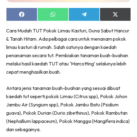
Ruang Makan
Ruang Tamu
Share
Share
Share
Share
Menarik Lagi
on
on
on
on
Facebook
WhatsApp
Telegram
X
Casa Impiana
Cara Mudah TUT Pokok Limau Kasturi, Guna Sabut Hancur
(Twitter)
Impiana Makeover
& Tanah Hitam. Ada pelbagai cara untuk menanam pokok
Makeover Ruang Selebriti
limau kasturi di rumah. Salah satunya dengan kaedah
Destinasi
penanaman secara tut. Pembiakan tanaman buah-buahan
Hotel
melalui hasil kaedah TUT atau ‘Marcotting’ selalunya lebih
cepat menghasilkan buah.
Kafe
Hartanah
Antara jenis tanaman buah-buahan yang sesuai dibuat
High Rise
kaedah tut seperti pokok Limau (Citrus spp), Pokok Johon
Landed
Jambu Air (Syngium spp), Pokok Jambu Batu (Psidium
Video
guava), Pokok Durian (Durio zibethinus), Pokok Rambutan
Beli Di Mana
(Nephallium lappaceum), Pokok Mangga (Mangifera indica)
Buat Sendiri
dan sebagainya.
Ilham Impiana