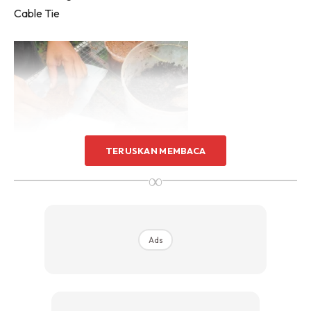
Cable Tie
Sentuhan Midas penuh kemewahan dan elegant
untuk kediaman anda.
Rahsia dari IMPIANA, download sekarang di
KLIK DI SEENI
TERUSKAN MEMBACA
∞
Ads
Cara Membuat: