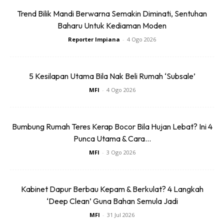
Trend Bilik Mandi Berwarna Semakin Diminati, Sentuhan
Baharu Untuk Kediaman Moden
Reporter Impiana
-
4 Ogo 2026
5 Kesilapan Utama Bila Nak Beli Rumah ‘Subsale’
MFI
-
4 Ogo 2026
3. Sebulan lebih dia dah berakar. Banyak sikit akar tu dah
boleh potong tanamkan dalam polybag.
Bumbung Rumah Teres Kerap Bocor Bila Hujan Lebat? Ini 4
Punca Utama & Cara...
MFI
-
3 Ogo 2026
Kabinet Dapur Berbau Kepam & Berkulat? 4 Langkah
‘Deep Clean’ Guna Bahan Semula Jadi
MFI
-
31 Jul 2026