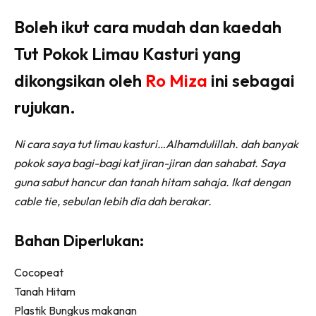
Ilham Impiana 360
Boleh ikut cara mudah dan kaedah
Ilham Impiana Inspirasi Selebriti
Tut Pokok Limau Kasturi yang
Impiana TV
Casa Impiana
dikongsikan oleh
Ro Miza
ini sebagai
Impiana MakeOver
rujukan.
Lahar Dekor
Sembang Dekor
Ni cara saya tut limau kasturi…Alhamdulillah. dah banyak
Sembang Laman
pokok saya bagi-bagi kat jiran-jiran dan sahabat. Saya
Tip Impiana
guna sabut hancur dan tanah hitam sahaja. Ikat dengan
Tip Laman
cable tie, sebulan lebih dia dah berakar.
Bahan Diperlukan:
Hub Ideaktiv
Cocopeat
Tanah Hitam
Plastik Bungkus makanan