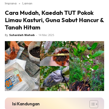
Impiana
»
Laman
Bilik Tidur
Cara Mudah, Kaedah TUT Pokok
Ruang Makan
Limau Kasturi, Guna Sabut Hancur &
Ruang Tamu
Tanah Hitam
Direktori
Interior Design
By
Suhaidah Wahab
-
14 Mac 2025
Landskap
DIY
Bilik Air
Bilik Tidur
Dapur
Ruang Makan
Make Over
Bilik Air
Bilik Tidur
Isi Kandungan
Dapur