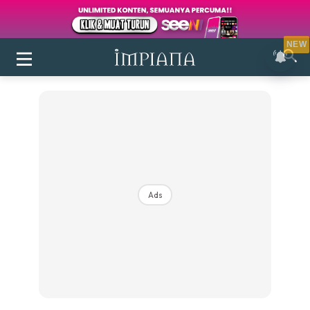
NEW
Ads
Login
|
Register
Buletin
Inspirasi
Bilik Air