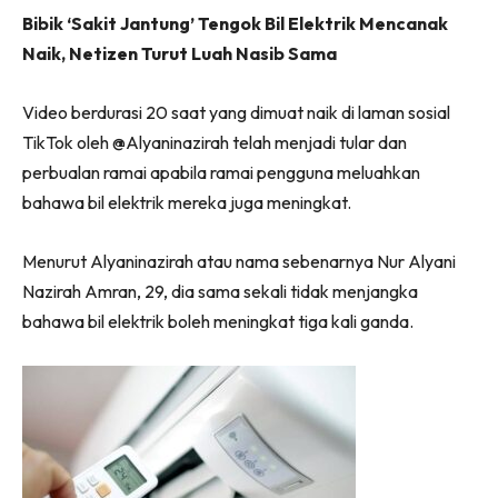
Ilham Impiana 360
Bibik ‘Sakit Jantung’ Tengok Bil Elektrik Mencanak
Ilham Impiana Inspirasi Selebriti
Naik, Netizen Turut Luah Nasib Sama
Impiana TV
Video berdurasi 20 saat yang dimuat naik di laman sosial
Casa Impiana
TikTok oleh @Alyaninazirah telah menjadi tular dan
Impiana MakeOver
perbualan ramai apabila ramai pengguna meluahkan
Lahar Dekor
bahawa bil elektrik mereka juga meningkat.
Sembang Dekor
Sembang Laman
Menurut Alyaninazirah atau nama sebenarnya Nur Alyani
Tip Impiana
Nazirah Amran, 29, dia sama sekali tidak menjangka
Tip Laman
bahawa bil elektrik boleh meningkat tiga kali ganda.
Hub Ideaktiv