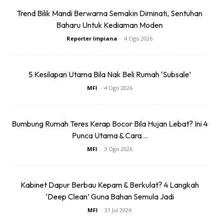
Trend Bilik Mandi Berwarna Semakin Diminati, Sentuhan
Baharu Untuk Kediaman Moden
Reporter Impiana
-
4 Ogo 2026
5 Kesilapan Utama Bila Nak Beli Rumah ‘Subsale’
MFI
-
4 Ogo 2026
“Saya tak sangka, ramai pengguna TikTok meninggalkan
komen bahawa mereka turut mengalami nasib yang sama
Bumbung Rumah Teres Kerap Bocor Bila Hujan Lebat? Ini 4
(bil elektrik naik),” kata wanita yang bekerja sendiri itu.
Punca Utama & Cara...
MFI
-
3 Ogo 2026
Meninjau ke ruangan komen, rata-rata pengguna TikTok
meluahkan bahawa bil elektrik mereka meningkat tiga kali
ganda.
Kabinet Dapur Berbau Kepam & Berkulat? 4 Langkah
‘Deep Clean’ Guna Bahan Semula Jadi
Bil elektrik kami pun melambung. Bulan Februari, dua
MFI
-
31 Jul 2026