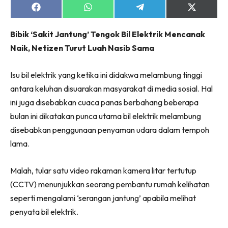
Ruang Makan
Share
Share
Share
Share
on
on
on
on
Ruang Tamu
Facebook
WhatsApp
Telegram
X
Menarik Lagi
Bibik ‘Sakit Jantung’ Tengok Bil Elektrik Mencanak
(Twitter)
Casa Impiana
Naik, Netizen Turut Luah Nasib Sama
Impiana Makeover
Isu bil elektrik yang ketika ini didakwa melambung tinggi
Makeover Ruang Selebriti
antara keluhan disuarakan masyarakat di media sosial. Hal
Destinasi
ini juga disebabkan cuaca panas berbahang beberapa
Hotel
bulan ini dikatakan punca utama bil elektrik melambung
Kafe
disebabkan penggunaan penyaman udara dalam tempoh
Hartanah
lama.
High Rise
Landed
Malah, tular satu video rakaman kamera litar tertutup
Video
(CCTV) menunjukkan seorang pembantu rumah kelihatan
Beli Di Mana
seperti mengalami ‘serangan jantung’ apabila melihat
Buat Sendiri
penyata bil elektrik.
Ilham Impiana