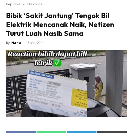
Impiana
»
Dekorasi
Bilik Tidur
Bibik ‘Sakit Jantung’ Tengok Bil
Ruang Makan
Elektrik Mencanak Naik, Netizen
Ruang Tamu
Turut Luah Nasib Sama
Direktori
Interior Design
By
Nana
-
13 Mei 2024
Landskap
DIY
Bilik Air
Bilik Tidur
Dapur
Ruang Makan
Make Over
Bilik Air
Bilik Tidur
Dapur