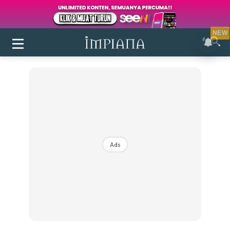
NEW
Ads
Login
|
Register
Buletin
Inspirasi
Bilik Air