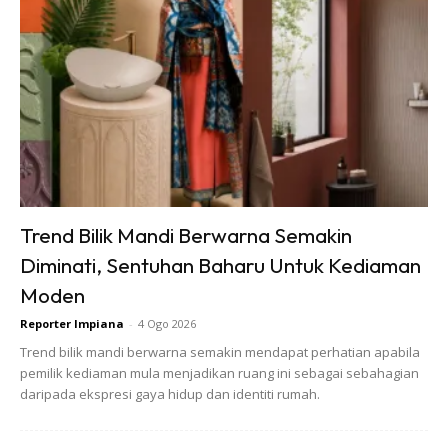
Ads
Trend Bilik Mandi Berwarna Semakin
Diminati, Sentuhan Baharu Untuk Kediaman
Moden
Ada dalam kalangan pengguna menyifatkan kenaikan bil
Reporter Impiana
-
4 Ogo 2026
utiliti itu tidak logik berbanding penggunaan tenaga elektrik.
Trend bilik mandi berwarna semakin mendapat perhatian apabila
pemilik kediaman mula menjadikan ruang ini sebagai sebahagian
daripada ekspresi gaya hidup dan identiti rumah.