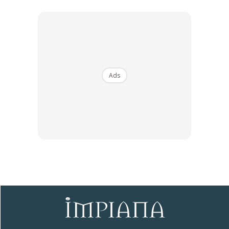
minggu rumah kosong tiada orang, tetapi bil lebih tinggi
daripada bulan sebelumnya.
Ads
Ads
“Bulan Mac, bil makin melambung tiga kali ganda. Kerja
dapat gaji nak bayar bil sahaja,” kata @daisy_white.
Anda mungkin berminat dengan