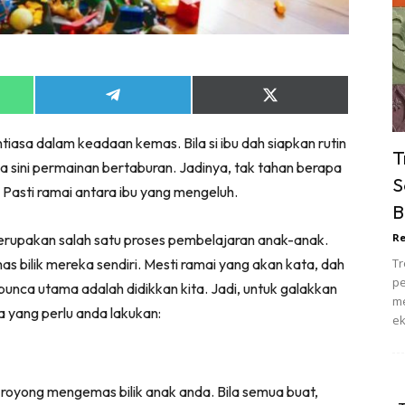
ik Tidur
pur
ang Makan
ver
Share
Share
on
on
ik Air
App
Telegram
X
tiasa dalam keadaan kemas. Bila si ibu dah siapkan rutin
(Twitter)
ik Tidur
T
 sini permainan bertaburan. Jadinya, tak tahan berapa
pur
S
 Pasti ramai antara ibu yang mengeluh.
ang Makan
B
ang Tamu
erupakan salah satu proses pembelajaran anak-anak.
Re
 Lagi
s bilik mereka sendiri. Mesti ramai yang akan kata, dah
Tr
sa Impiana
pe
nca utama adalah didikkan kita. Jadi, untuk galakkan
piana Makeover
me
a yang perlu anda lakukan:
ek
keover Ruang Selebriti
stinasi
Hotel
 royong mengemas bilik anak anda. Bila semua buat,
Kafe