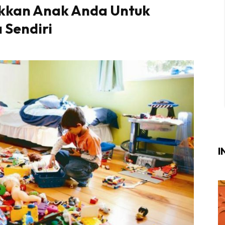
kkan Anak Anda Untuk
Login
|
Register
 Sendiri
i
ik Air
ik Tidur
ang Makan
ang Tamu
I
ri
terior Design
ndskap
ik Air