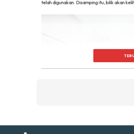
Ti
telah digunakan. Disamping itu, bilik akan ke
Ti
TER
Sent
a