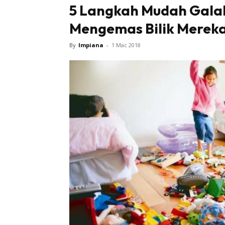
5 Langkah Mudah Gala
Mengemas Bilik Mereka
By
Impiana
-
1 Mac 2018
Buletin
Inspiras
Bil
Bil
Ru
Ru
Direkto
In
La
DIY
Bil