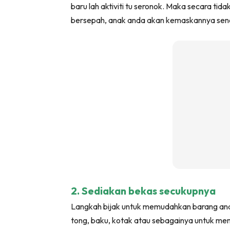
baru lah aktiviti tu seronok. Maka secara tidak
Ha
bersepah, anak anda akan kemaskannya send
Video
Be
Bu
Il
Im
La
2. Sediakan bekas secukupnya
Se
Langkah bijak untuk memudahkan barang ana
Se
tong, baku, kotak atau sebagainya untuk 