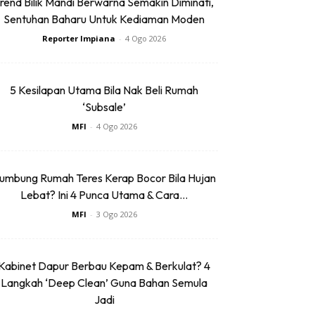
rend Bilik Mandi Berwarna Semakin Diminati,
Sentuhan Baharu Untuk Kediaman Moden
Reporter Impiana
-
4 Ogo 2026
5 Kesilapan Utama Bila Nak Beli Rumah
‘Subsale’
MFI
-
4 Ogo 2026
umbung Rumah Teres Kerap Bocor Bila Hujan
Lebat? Ini 4 Punca Utama & Cara...
MFI
-
3 Ogo 2026
Kabinet Dapur Berbau Kepam & Berkulat? 4
Langkah ‘Deep Clean’ Guna Bahan Semula
Jadi