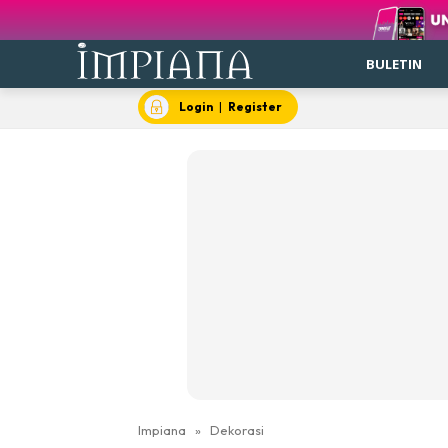
BULETIN
Login
|
Register
Impiana
»
Dekorasi