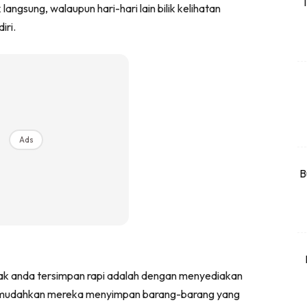
T
 langsung, walaupun hari-hari lain bilik kelihatan
rtanah
iri.
High Rise
Landed
li Di Mana
at Sendiri
ham Impiana
Ads
Ilham Impiana 360
Ilham Impiana Inspirasi Selebriti
B
piana TV
Casa Impiana
Impiana MakeOver
har Dekor
mbang Dekor
k anda tersimpan rapi adalah dengan menyediakan
mbang Laman
memudahkan mereka menyimpan barang-barang yang