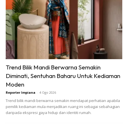
Kerusi ottoman, karpet bulu lembut, diffuser beraroma
lembut dan sedikit dekor seperti frame atau cermin vintage
akan menaikkan lagi mood dalam ruang ini. Ia bukan lagi
sekadar tempat menyimpan, tapi ruang ‘me time’ paling
peribadi.
Trend Bilik Mandi Berwarna Semakin
Diminati, Sentuhan Baharu Untuk Kediaman
Moden
Reporter Impiana
-
4 Ogo 2026
Trend bilik mandi berwarna semakin mendapat perhatian apabila
pemilik kediaman mula menjadikan ruang ini sebagai sebahagian
daripada ekspresi gaya hidup dan identiti rumah.
Rancang Sebelum Bina