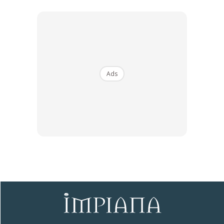
– Bajet: pilih material yang tahan, mudah bersih dan
sepadan dengan bajet.
– Gaya hidup: adakah wardrobe perlu ruang bersiap, cermin
Ads
penuh, atau hanya simpanan?
Jangan lupa, rujuk pada pakar rekaan dalaman atau tukang
kabinet yang berpengalaman. Perancangan awal yang
betul boleh elak kesilapan seperti ruang tak cukup,
pencahayaan tak sesuai, atau susun atur tak praktikal.
Kesimpulan