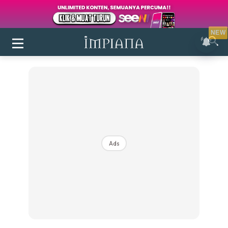
NEW
Ads
Login
|
Register
Buletin
Inspirasi
Bilik Air