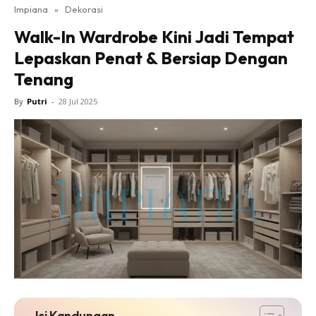
Impiana
»
Dekorasi
Bilik Tidur
Walk-In Wardrobe Kini Jadi Tempat
Ruang Makan
Lepaskan Penat & Bersiap Dengan
Ruang Tamu
Tenang
Direktori
Interior Design
By
Putri
-
28 Jul 2025
Landskap
DIY
Bilik Air
Bilik Tidur
Dapur
Ruang Makan
Make Over
Bilik Air
Bilik Tidur
Dapur
Isi Kandungan