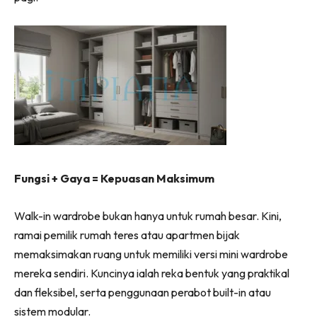
Ilham Impiana 360
Ilham Impiana Inspirasi Selebriti
Impiana TV
Casa Impiana
Impiana MakeOver
Lahar Dekor
Sembang Dekor
Sembang Laman
Tip Impiana
Fungsi + Gaya = Kepuasan Maksimum
Tip Laman
Walk-in wardrobe bukan hanya untuk rumah besar. Kini,
ramai pemilik rumah teres atau apartmen bijak
Hub Ideaktiv
memaksimakan ruang untuk memiliki versi mini wardrobe
mereka sendiri. Kuncinya ialah reka bentuk yang praktikal
dan fleksibel, serta penggunaan perabot built-in atau
sistem modular.