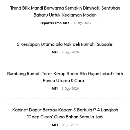
Sebelum membina walk-in wardrobe, ambil kira:
Trend Bilik Mandi Berwarna Semakin Diminati, Sentuhan
Baharu Untuk Kediaman Moden
– Jenis pakaian & aksesori yang dimiliki: banyak baju
Reporter Impiana
-
4 Ogo 2026
gantung atau baju lipat?
– Saiz ruang: adakah berkongsi dengan bilik tidur, atau ada
5 Kesilapan Utama Bila Nak Beli Rumah ‘Subsale’
ruang khas?
MFI
-
4 Ogo 2026
Bumbung Rumah Teres Kerap Bocor Bila Hujan Lebat? Ini 4
Punca Utama & Cara...
MFI
-
3 Ogo 2026
Ads
Kabinet Dapur Berbau Kepam & Berkulat? 4 Langkah
‘Deep Clean’ Guna Bahan Semula Jadi
MFI
-
31 Jul 2026