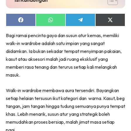
Ruang Makan
Ruang Tamu
Menarik Lagi
Share
Share
Share
Share
on
on
on
on
Casa Impiana
Facebook
WhatsApp
Telegram
X
Bagi ramai pencinta gaya dan susun atur kemas, memiliki
Impiana Makeover
(Twitter)
walk-in wardrobe adalah satu impian yang sangat
Makeover Ruang Selebriti
diidamkan. Ia bukan sekadar tempat menyimpan pakaian,
Destinasi
kasut atau aksesori malah jadi ruang eksklusif yang
Hotel
memberi rasa tenang dan terurus setiap kali melangkah
Kafe
masuk.
Hartanah
High Rise
Walk-in wardrobe membawa aura tersendiri. Bayangkan
Landed
setiap helaian tersusun ikut kategori dan warna. Kasut, beg
Video
tangan, jam tangan hingga tudung semuanya punya tempat
Beli Di Mana
khas. Lebih menarik, susun atur yang strategik boleh
Buat Sendiri
memudahkan proses bersiap, malah jimat masa setiap
Ilham Impiana
pagi.