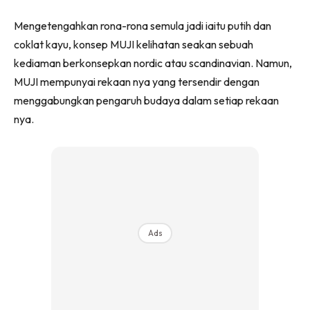
Ilham Impiana 360
Mengetengahkan rona-rona semula jadi iaitu putih dan
Ilham Impiana Inspirasi Selebriti
coklat kayu, konsep MUJI kelihatan seakan sebuah
Impiana TV
kediaman berkonsepkan nordic atau scandinavian. Namun,
Casa Impiana
MUJI mempunyai rekaan nya yang tersendir dengan
Impiana MakeOver
menggabungkan pengaruh budaya dalam setiap rekaan
Lahar Dekor
nya.
Sembang Dekor
Sembang Laman
Tip Impiana
Tip Laman
Ads
Hub Ideaktiv