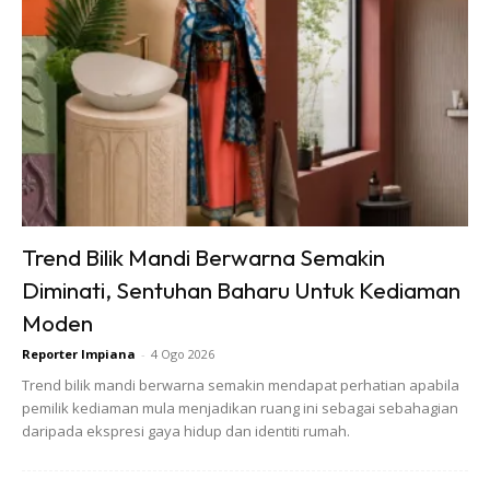
Sentuhan Midas penuh kemewahan dan elegant
untuk kediaman anda.
Rahsia dari IMPIANA, download sekarang di
KLIK DI SEENI
Trend Bilik Mandi Berwarna Semakin
Diminati, Sentuhan Baharu Untuk Kediaman
Moden
Reporter Impiana
-
4 Ogo 2026
Dapatkan tip dekorasi, perkongsian dan info menarik.
Free jer!
Trend bilik mandi berwarna semakin mendapat perhatian apabila
pemilik kediaman mula menjadikan ruang ini sebagai sebahagian
daripada ekspresi gaya hidup dan identiti rumah.