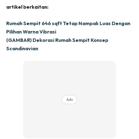
Ruang Makan
artikel berkaitan:
Ruang Tamu
Menarik Lagi
Rumah Sempit 646 sqft Tetap Nampak Luas Dengan
Casa Impiana
Pilihan Warna Vibrasi
Impiana Makeover
(GAMBAR) Dekorasi Rumah Sempit Konsep
Makeover Ruang Selebriti
Scandinavian
Destinasi
Hotel
Kafe
Hartanah
High Rise
Landed
Ads
Video
Beli Di Mana
Buat Sendiri
Ilham Impiana