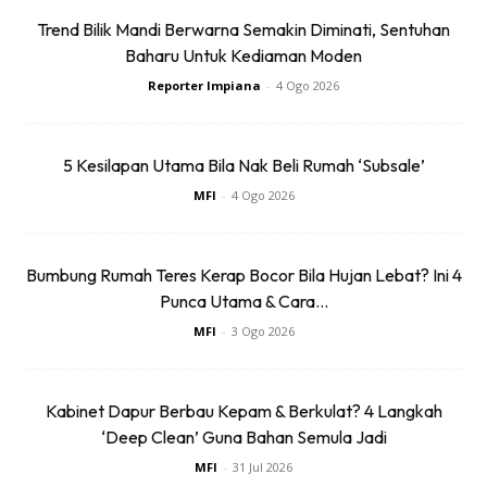
Dengan ini saya bersetuju dengan
Terma Penggunaan
dan
Polisi
Trend Bilik Mandi Berwarna Semakin Diminati, Sentuhan
Privasi
Baharu Untuk Kediaman Moden
Reporter Impiana
-
4 Ogo 2026
Langgan Sekarang
5 Kesilapan Utama Bila Nak Beli Rumah ‘Subsale’
∞
MFI
-
4 Ogo 2026
Bumbung Rumah Teres Kerap Bocor Bila Hujan Lebat? Ini 4
Tip Penjagaan Daisy Supaya Tak
Punca Utama & Cara...
MFI
-
3 Ogo 2026
Putus Berbunga
By
webadmin
-
15 Jul 2019
Kabinet Dapur Berbau Kepam & Berkulat? 4 Langkah
‘Deep Clean’ Guna Bahan Semula Jadi
MFI
-
31 Jul 2026
Daisy adalah tanaman berbunga yang mempunyai pelbagai rona