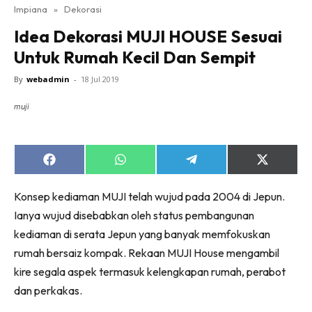
Impiana
»
Dekorasi
Bilik Tidur
Idea Dekorasi MUJI HOUSE Sesuai
Ruang Makan
Untuk Rumah Kecil Dan Sempit
Ruang Tamu
Direktori
By
webadmin
-
18 Jul 2019
Interior Design
muji
Landskap
DIY
Bilik Air
Share
Share
Share
Share
on
on
on
on
Bilik Tidur
Facebook
WhatsApp
Telegram
X
Konsep kediaman MUJI telah wujud pada 2004 di Jepun.
(Twitter)
Dapur
Ianya wujud disebabkan oleh status pembangunan
Ruang Makan
kediaman di serata Jepun yang banyak memfokuskan
Make Over
rumah bersaiz kompak. Rekaan MUJI House mengambil
Bilik Air
kire segala aspek termasuk kelengkapan rumah, perabot
Bilik Tidur
dan perkakas.
Dapur