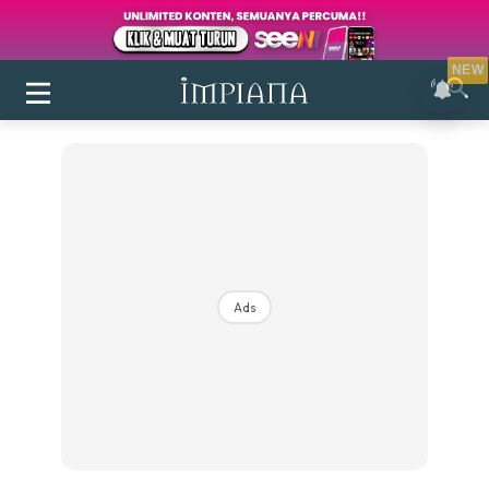
NEW
Ads
Login
|
Register
Buletin
Inspirasi
Bilik Air